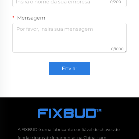
0/200
Mensagem
0/1000
Enviar
A FIXBUD é uma fabricante confiável de chaves de
fenda e jogos de ferramentas na China, com