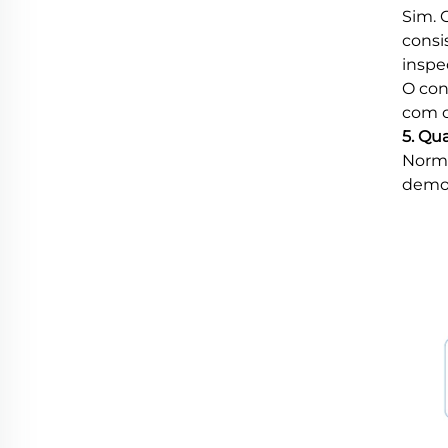
Sim. 
consi
inspe
O con
com c
5. Qu
Norma
demor