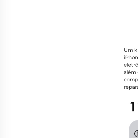
Um ki
iPhon
eletr
além 
compo
repar