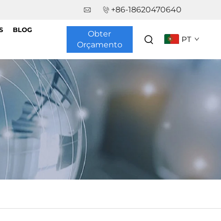
+86-18620470640
S
BLOG
Obter
PT
Orçamento