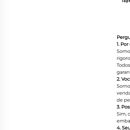
Pergu
1. Po
Somos
rigor
Todos
garan
2. Vo
Somos
venda
de pe
3. Po
Sim, 
embal
4. Se