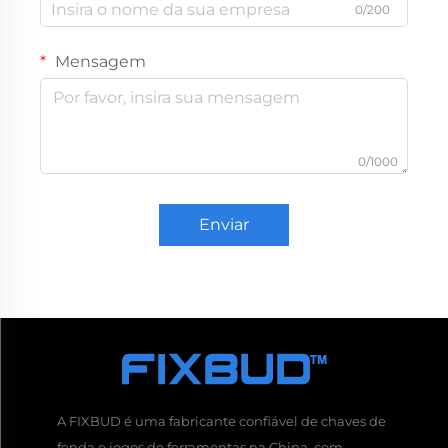
0/200
Mensagem
0/1000
Enviar
A FIXBUD é uma fabricante confiável de chaves de
fenda e jogos de ferramentas na China, com