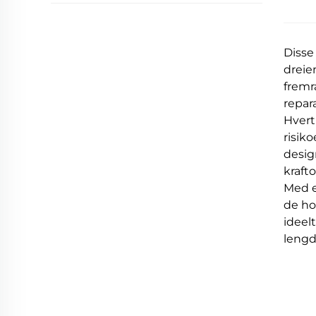
Disse 
dreie
fremr
repar
Hvert
risik
desig
krafto
Med e
de ho
ideel
lengd