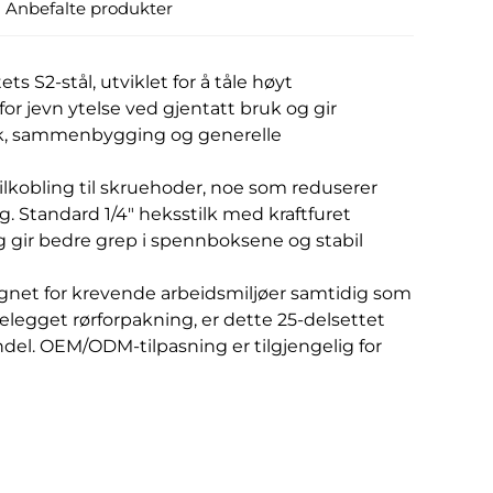
Anbefalte produkter
ts S2-stål, utviklet for å tåle høyt
or jevn ytelse ved gjentatt bruk og gir
uk, sammenbygging og generelle
ilkobling til skruehoder, noe som reduserer
g. Standard 1/4" heksstilk med kraftfuret
g gir bedre grep i spennboksene og stabil
egnet for krevende arbeidsmiljøer samtidig som
gelegget rørforpakning, er dette 25-delsettet
ndel. OEM/ODM-tilpasning er tilgjengelig for