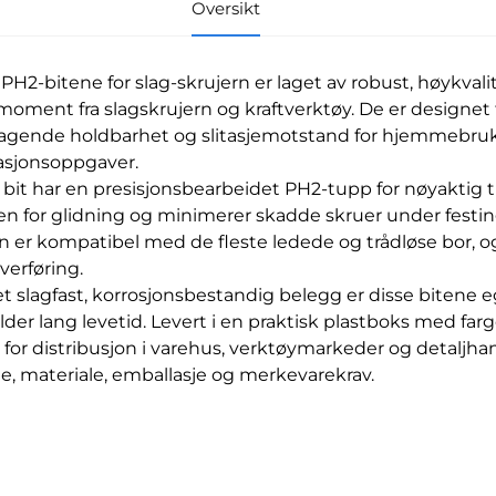
Oversikt
PH2-bitene for slag-skrujern er laget av robust, høykvalite
moment fra slagskrujern og kraftverktøy. De er designet f
agende holdbarhet og slitasjemotstand for hjemmebr
asjonsoppgaver.
 bit har en presisjonsbearbeidet PH2-tupp for nøyaktig t
oen for glidning og minimerer skadde skruer under festin
n er kompatibel med de fleste ledede og trådløse bor, o
verføring.
t slagfast, korrosjonsbestandig belegg er disse bitene 
lder lang levetid. Levert i en praktisk plastboks med far
t for distribusjon i varehus, verktøymarkeder og detaljha
e, materiale, emballasje og merkevarekrav.