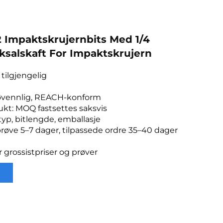
Impaktskrujernbits Med 1/4
salskaft For Impaktskrujern
tilgjengelig
ljøvennlig, REACH-konform
ukt: MOQ fastsettes saksvis
typ, bitlengde, emballasje
prøve 5–7 dager, tilpassede ordre 35–40 dager
r grossistpriser og prøver