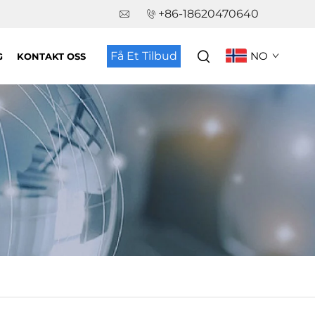
+86-18620470640
Få Et Tilbud
NO
G
KONTAKT OSS