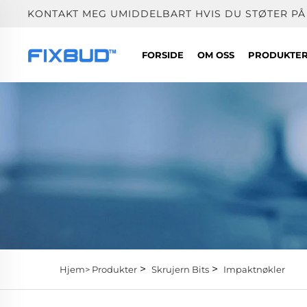
KONTAKT MEG UMIDDELBART HVIS DU STØTER PÅ
FORSIDE
OM OSS
PRODUKTE
>
>
Hjem>
Produkter
Skrujern Bits
Impaktnøkler