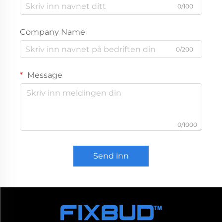
0/100
Company Name
0/200
Message
0/1000
Send inn