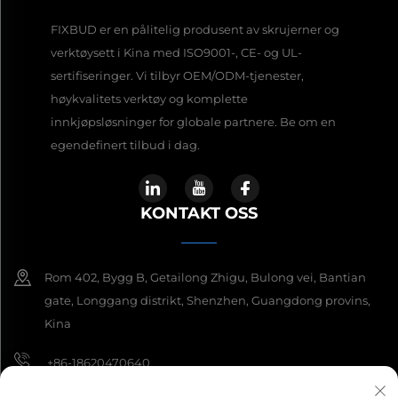
FIXBUD er en pålitelig produsent av skrujerner og
verktøysett i Kina med ISO9001-, CE- og UL-
sertifiseringer. Vi tilbyr OEM/ODM-tjenester,
høykvalitets verktøy og komplette
innkjøpsløsninger for globale partnere. Be om en
egendefinert tilbud i dag.
KONTAKT OSS
Rom 402, Bygg B, Getailong Zhigu, Bulong vei, Bantian
gate, Longgang distrikt, Shenzhen, Guangdong provins,
Kina
+86-18620470640