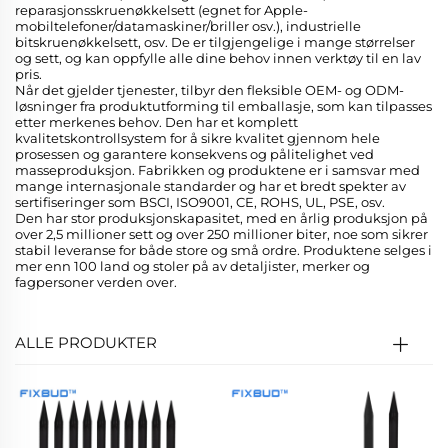
reparasjonsskruenøkkelsett (egnet for Apple-
mobiltelefoner/datamaskiner/briller osv.), industrielle
bitskruenøkkelsett, osv. De er tilgjengelige i mange størrelser
og sett, og kan oppfylle alle dine behov innen verktøy til en lav
pris.
Når det gjelder tjenester, tilbyr den fleksible OEM- og ODM-
løsninger fra produktutforming til emballasje, som kan tilpasses
etter merkenes behov. Den har et komplett
kvalitetskontrollsystem for å sikre kvalitet gjennom hele
prosessen og garantere konsekvens og pålitelighet ved
masseproduksjon. Fabrikken og produktene er i samsvar med
mange internasjonale standarder og har et bredt spekter av
sertifiseringer som BSCI, ISO9001, CE, ROHS, UL, PSE, osv.
Den har stor produksjonskapasitet, med en årlig produksjon på
over 2,5 millioner sett og over 250 millioner biter, noe som sikrer
stabil leveranse for både store og små ordre. Produktene selges i
mer enn 100 land og stoler på av detaljister, merker og
fagpersoner verden over.
ALLE PRODUKTER