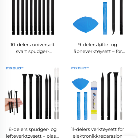
10-delers universelt
9-delers løfte- og
svart spudger-
åpneverktøysett – for
løfteverktøysett
telefon, bærbar PC,
nettbrett og
elektronikkreparasjon
8-delers spudger- og
11-delers verktøysett for
løfteverktøysett – plast-
elektronikkreparasjon