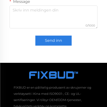
Message
0/1000
Send inn
FIXBUD er en pålitelig produsent av skrujerner og
verktøysett i Kina med ISO9001-, CE- og UL-
sertifiseringer. Vi tilbyr OEM/ODM-tjenester,
høykvalitets verktøy og komplette