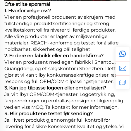
Ofte stilte spørsmål
1. Hvorfor velge oss?
Vi er en profesjonell produsent av skrujern med
fullstendige produktsertifiseringer og streng
kvalitetskontroll fra råvarer til ferdige produkter.
Alle våre produkter er laget av miljøvennlige
materialer, REACH-konforme og testet for å sikre
holdbarhet, sikkerhet og pålitelighet.
2. Er dere en fabrikk eller en handelsfirma?
Vi er en produsent med egen fabrikk i Shantou,
Guangdong, og et salgskontor i Shenzhen. Dette
gjør at vi kan tilby konkurransekraftige priser, rask
respons og full OEM/ODM-tilpassingstjenester.
3. Kan jeg tilpasse logoen eller emballasjen?
Ja, vi tilbyr OEM/ODM-tjenester. Logoetrykking,
fargeendringer og emballasjedesign er tilgjengelig
ved en viss MOQ. Ta kontakt for mer informasjon.
4. Blir produktene testet før sending?
Ja. Hvert produkt gjennomgår full kontroll før
levering for å sikre konsekvent kvalitet og ytelse. Vi