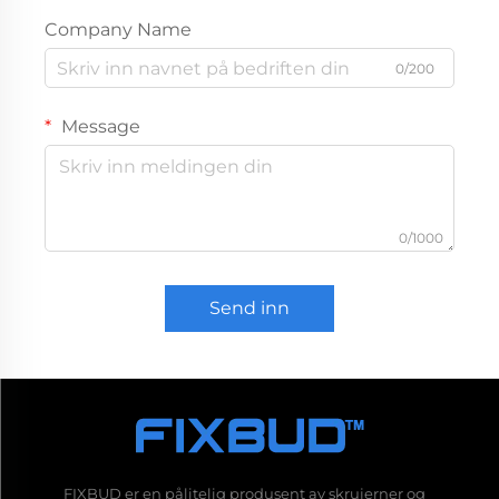
Company Name
0/200
Message
0/1000
Send inn
FIXBUD er en pålitelig produsent av skrujerner og