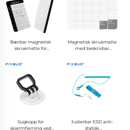
Bærbar magnetisk
Magnetisk skruematte
skruematte for
med beskrivbar
elektroniske
overflate
reparasjoner
Sugkopp for
Justerbar ESD anti-
skjermfjerning ved
statisk