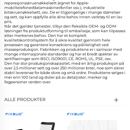
reparasjonsskruenøkkelsett (egnet for Apple-
mobiltelefoner/datamaskiner/briller osv.), industrielle
bitskruenøkkelsett, osv. De er tilgjengelige i mange størrelser
og sett, og kan oppfylle alle dine behov innen verktøy til en lav
pris.
Når det gjelder tjenester, tilbyr den fleksible OEM- og ODM-
løsninger fra produktutforming til emballasje, som kan tilpasses
etter merkenes behov. Den har et komplett
kvalitetskontrollsystem for å sikre kvalitet gjennom hele
prosessen og garantere konsekvens og pålitelighet ved
masseproduksjon. Fabrikken og produktene er i samsvar med
mange internasjonale standarder og har et bredt spekter av
sertifiseringer som BSCI, ISO9001, CE, ROHS, UL, PSE, osv.
Den har stor produksjonskapasitet, med en årlig produksjon på
over 2,5 millioner sett og over 250 millioner biter, noe som sikrer
stabil leveranse for både store og små ordre. Produktene selges i
mer enn 100 land og stoler på av detaljister, merker og
fagpersoner verden over.
ALLE PRODUKTER