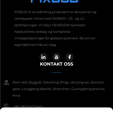
FIXBUD er en pålitelig produsent av skrujerner og
verktøysett i Kina med ISO9001-, CE- og UL-
sertifiseringer. Vi tilbyr OEM/ODM-tjenester,
høykvalitets verktøy og komplette
innkjøpsløsninger for globale partnere. Be om en
egendefinert tilbud i dag.
KONTAKT OSS
Rom 402, Bygg B, Getailong Zhigu, Bulong vei, Bantian
gate, Longgang distrikt, Shenzhen, Guangdong provins,
Kina
+86-18620470640