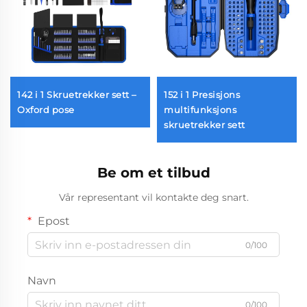
142 i 1 Skruetrekker sett –
152 i 1 Presisjons
Oxford pose
multifunksjons
skruetrekker sett
Be om et tilbud
Vår representant vil kontakte deg snart.
Epost
0/100
Navn
0/100