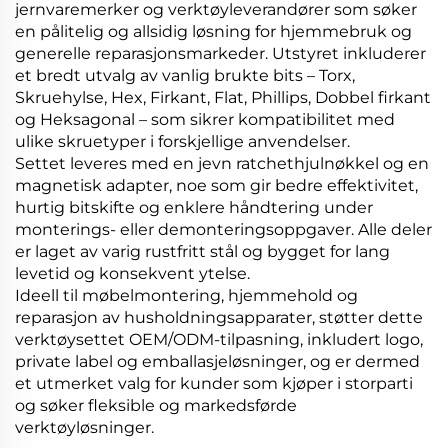
jernvaremerker og verktøyleverandører som søker
en pålitelig og allsidig løsning for hjemmebruk og
generelle reparasjonsmarkeder. Utstyret inkluderer
et bredt utvalg av vanlig brukte bits – Torx,
Skruehylse, Hex, Firkant, Flat, Phillips, Dobbel firkant
og Heksagonal – som sikrer kompatibilitet med
ulike skruetyper i forskjellige anvendelser.
Settet leveres med en jevn ratchethjulnøkkel og en
magnetisk adapter, noe som gir bedre effektivitet,
hurtig bitskifte og enklere håndtering under
monterings- eller demonteringsoppgaver. Alle deler
er laget av varig rustfritt stål og bygget for lang
levetid og konsekvent ytelse.
Ideell til møbelmontering, hjemmehold og
reparasjon av husholdningsapparater, støtter dette
verktøysettet OEM/ODM-tilpasning, inkludert logo,
private label og emballasjeløsninger, og er dermed
et utmerket valg for kunder som kjøper i storparti
og søker fleksible og markedsførde
verktøyløsninger.