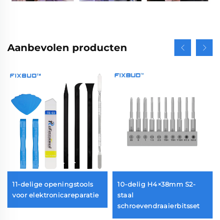
Aanbevolen producten
11-delige openingstools
10-delig H4×38mm S2-
et
voor elektronicareparatie
staal
schroevendraaierbitsset