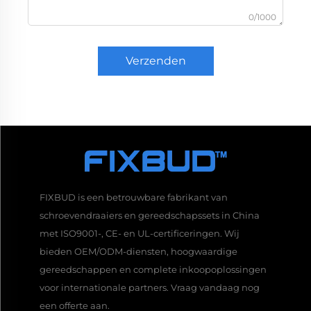
0/1000
Verzenden
FIXBUD is een betrouwbare fabrikant van
schroevendraaiers en gereedschapssets in China
met ISO9001-, CE- en UL-certificeringen. Wij
bieden OEM/ODM-diensten, hoogwaardige
gereedschappen en complete inkoopoplossingen
voor internationale partners. Vraag vandaag nog
een offerte aan.