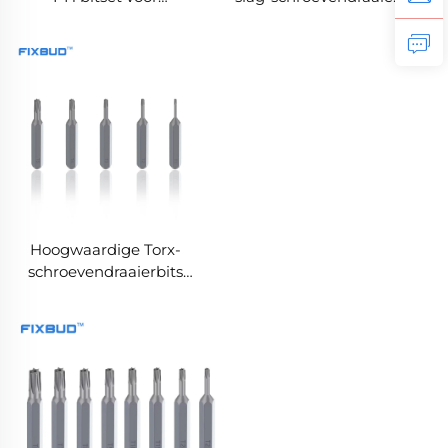
schroevendraaier,
met 1/4" zeskantschacht
gemaakt van S2-staal
voor
slagschroevendraaiers
en elektrisch
gereedschap
Hoogwaardige Torx-
schroevendraaierbits
voor huishoudelijk
gebruik en
apparatenreparatie