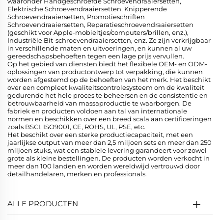
waaronder Handgeschroefde Schroevendraaiersetten,
Elektrische Schroevendraaiersetten, Knipperende
Schroevendraaiersetten, Promotieschriften
Schroevendraaiersetten, Reparatieschroevendraaiersetten
(geschikt voor Apple-mobieltjes/computers/brillen, enz.),
Industriële Bit-schroevendraaiersetten, enz. Ze zijn verkrijgbaar
in verschillende maten en uitvoeringen, en kunnen al uw
gereedschapsbehoeften tegen een lage prijs vervullen.
Op het gebied van diensten biedt het flexibele OEM- en ODM-
oplossingen van productontwerp tot verpakking, die kunnen
worden afgestemd op de behoeften van het merk. Het beschikt
over een compleet kwaliteitscontrolesysteem om de kwaliteit
gedurende het hele proces te beheersen en de consistentie en
betrouwbaarheid van massaproductie te waarborgen. De
fabriek en producten voldoen aan tal van internationale
normen en beschikken over een breed scala aan certificeringen
zoals BSCI, ISO9001, CE, ROHS, UL, PSE, etc.
Het beschikt over een sterke productiecapaciteit, met een
jaarlijkse output van meer dan 2,5 miljoen sets en meer dan 250
miljoen stuks, wat een stabiele levering garandeert voor zowel
grote als kleine bestellingen. De producten worden verkocht in
meer dan 100 landen en worden wereldwijd vertrouwd door
detailhandelaren, merken en professionals.
ALLE PRODUCTEN