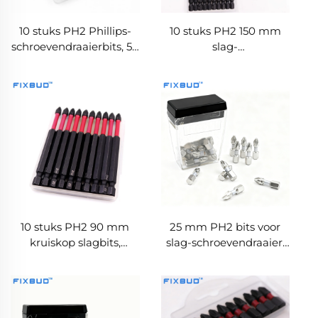
10 stuks PH2 Phillips-
10 stuks PH2 150 mm
schroevendraaierbits, 50
slag-
mm, 1/4"
schroevendraaierbits,
zeskantschacht,
set met 1/4"
magnetisch, S2-staal,
zeskantschacht, S2-
slagbestendige set
legering, hoge
hardheid, voor
elektrisch gereedschap
10 stuks PH2 90 mm
25 mm PH2 bits voor
kruiskop slagbits,
slag-schroevendraaier,
magnetisch, hoge
1/4" zeskantschacht,
hardheid, voor
geschikt voor
elektrisch gereedschap
slagschroevendraaiers