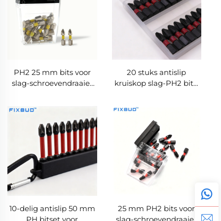
PH2 25 mm bits voor
20 stuks antislip
slag-schroevendraaier
kruiskop slag-PH2 bits,
met 1/4" zeskantschacht
magnetisch, S2-staal, 25
voor elektrisch
mm, 1/4"
gereedschap
zeskantschacht
10-delig antislip 50 mm
25 mm PH2 bits voor
PH bitset voor
slag-schroevendraaier