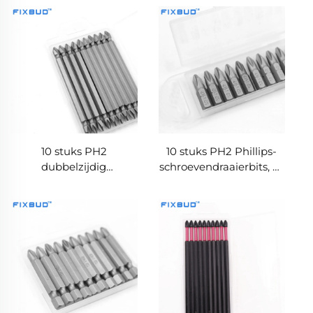
10 stuks PH2
10 stuks PH2 Phillips-
dubbelzijdig
schroevendraaierbits, 25
magnetische Phillips
mm, magnetisch, S2-
100 mm lange
legering, 1/4"
schroevendraaierbits
zeskantschacht,
slagbestendige set