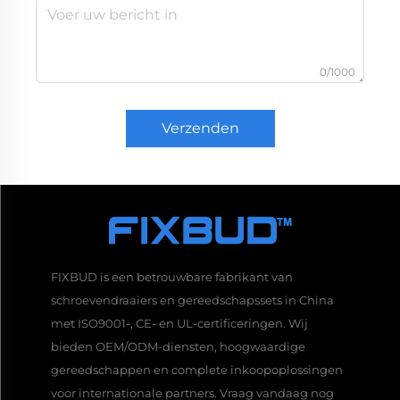
0/1000
Verzenden
FIXBUD is een betrouwbare fabrikant van
schroevendraaiers en gereedschapssets in China
met ISO9001-, CE- en UL-certificeringen. Wij
bieden OEM/ODM-diensten, hoogwaardige
gereedschappen en complete inkoopoplossingen
voor internationale partners. Vraag vandaag nog