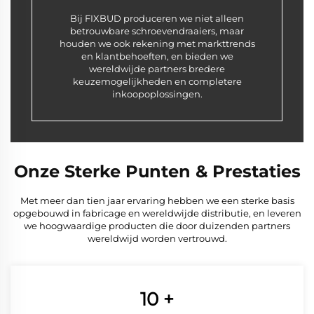
Bij FIXBUD produceren we niet alleen
betrouwbare schroevendraaiers, maar
houden we ook rekening met markttrends
en klantbehoeften, en bieden we
wereldwijde partners bredere
keuzemogelijkheden en completere
inkoopoplossingen.
Onze Sterke Punten & Prestaties
Met meer dan tien jaar ervaring hebben we een sterke basis
opgebouwd in fabricage en wereldwijde distributie, en leveren
we hoogwaardige producten die door duizenden partners
wereldwijd worden vertrouwd.
10
+