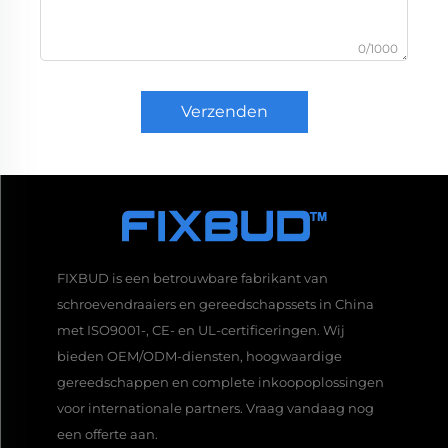
0/1000
Verzenden
FIXBUD is een betrouwbare fabrikant van
schroevendraaiers en gereedschapssets in China
met ISO9001-, CE- en UL-certificeringen. Wij
bieden OEM/ODM-diensten, hoogwaardige
gereedschappen en complete inkoopoplossingen
voor internationale partners. Vraag vandaag nog
een offerte aan.