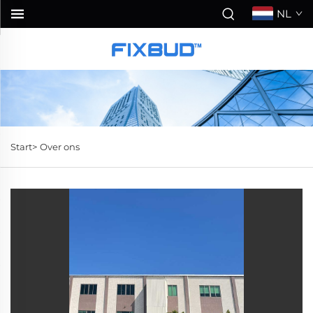
NL
Start>
Over ons