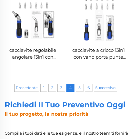
cacciavite regolabile
cacciavite a cricco 13in1
angolare 13in1 con
con vano porta punte
impugnatura rotante a
integrato
5 posizioni
Precedente
1
2
3
4
5
6
Successivo
Richiedi Il Tuo Preventivo Oggi
Il tuo progetto, la nostra priorità
Compila i tuoi dati e le tue esigenze, e il nostro team ti fornirà