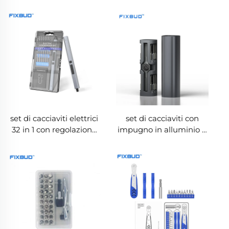
set di cacciaviti elettrici
set di cacciaviti con
32 in 1 con regolazione
impugno in alluminio e
della coppia duale
29 attacchi, con
custodia magnetica