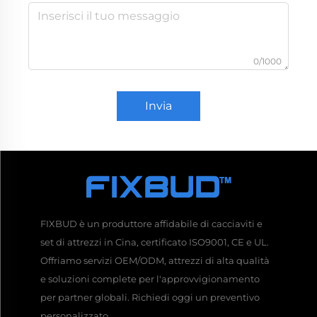
0/1000
Invia
FIXBUD è un produttore affidabile di cacciaviti e
set di attrezzi in Cina, certificato ISO9001, CE e UL.
Offriamo servizi OEM/ODM, attrezzi di alta qualità
e soluzioni complete per l'approvvigionamento
per partner globali. Richiedi oggi un preventivo
personalizzato.