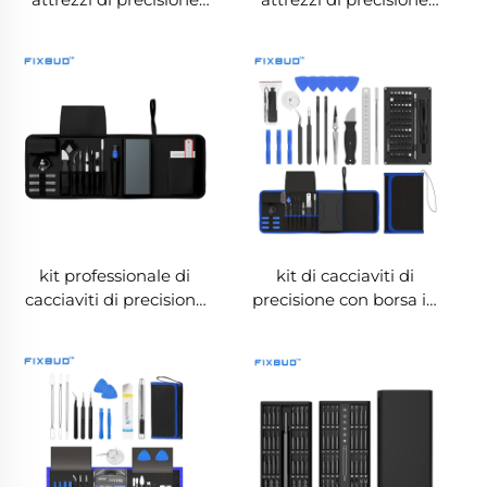
per riparazioni 122-in-1
per riparazioni 191-in-1
con punte in acciaio Cr-
con punte in acciaio Cr-
V
V da 4 mm e 6,35 mm |
Impugnatura doppia
kit professionale di
kit di cacciaviti di
cacciaviti di precisione
precisione con borsa in
per riparazioni 89-in-1
tessuto 89-in-1
con punte in acciaio Cr-
V e strumenti ESD