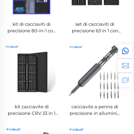
kit di cacciaviti di
set di cacciaviti di
precisione 80-in-1 con
precisione 63 in 1 con
astuccio arrotolabile in
punte CRV per la
tessuto
riparazione di dispositivi
elettronici
kit cacciavite di
cacciavite a penna di
precisione CRV 33 in 1
precisione in alluminio
per la riparazione di
39 in 1 per elettronica e
laptop e telefoni
manutenzione precisa
cellulari