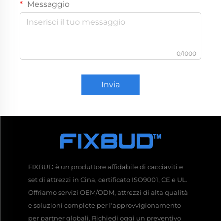
Messaggio
0/1000
Invia
FIXBUD è un produttore affidabile di cacciaviti e
set di attrezzi in Cina, certificato ISO9001, CE e UL.
Offriamo servizi OEM/ODM, attrezzi di alta qualità
e soluzioni complete per l'approvvigionamento
per partner globali. Richiedi oggi un preventivo