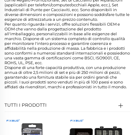
come Regalo Promozionale, Set di Cacciaviti per Riparazioni
(applicabili per telefoni/computer/occhiali Apple, ecc.), Set
Industriali di Punte per Cacciaviti, ecc. Sono disponibili in
diverse dimensioni e composizioni e possono soddisfare tutte le
esigenze di attrezzatura a un prezzo contenuto.
Per quanto riguarda i servizi, offre soluzioni flessibili OEM e
ODM che vanno dalla progettazione del prodotto
all'imballaggio, personalizzabili in base alle esigenze del
marchio. Dispone di un sistema completo di controllo qualità
per monitorare l'intero processo e garantire coerenza e
affidabilità nella produzione di massa. La fabbrica e i prodotti
sono conformi a numerosi standard internazionali e possiedono
una vasta gamma di certificazioni come BSCI, ISO9001, CE,
ROHS, UL, PSE, ecc.
Dispone di una forte capacità produttiva, con una produzione
annua di oltre 2,5 milioni di set e più di 250 milioni di pezzi,
garantendo una fornitura stabile sia per ordini grandi che
piccoli. I suoi prodotti sono venduti in più di 100 paesi e sono
affidati da rivenditori, marchi e professionisti in tutto il mondo.
TUTTI I PRODOTTI