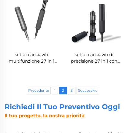
set di cacciaviti
set di cacciaviti di
multifunzione 27 in 1
precisione 27 in 1 con
con punte S2
punte CR-V e
contenitore magnetico
Precedente
1
2
3
Successivo
Richiedi Il Tuo Preventivo Oggi
Il tuo progetto, la nostra priorità