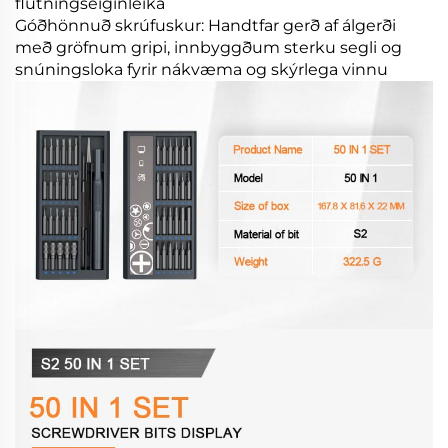
flutningseiginleika
Góðhönnuð skrúfuskur: Handtfar gerð af álgerði
með gröfnum gripi, innbyggðum sterku segli og
snúningsloka fyrir nákvæma og skýrlega vinnu