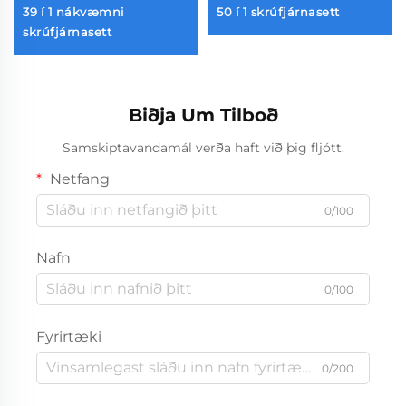
39 í 1 nákvæmni
50 í 1 skrúfjárnasett
skrúfjárnasett
Biðja Um Tilboð
Samskiptavandamál verða haft við þig fljótt.
Netfang
0/100
Nafn
0/100
Fyrirtæki
0/200