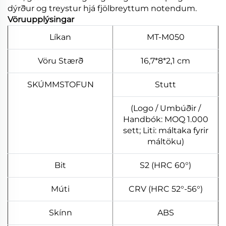
dýrður og treystur hjá fjölbreyttum notendum.
Vöruupplýsingar
Líkan
MT-M050
Vöru Stærð
16,7*8*2,1 cm
SKÚMMSTOFUN
Stutt
(Logo / Umbúðir /
Handbók: MOQ 1.000
sett; Liti: máltaka fyrir
máltöku)
Bit
S2 (HRC 60°)
Múti
CRV (HRC 52°-56°)
Skínn
ABS