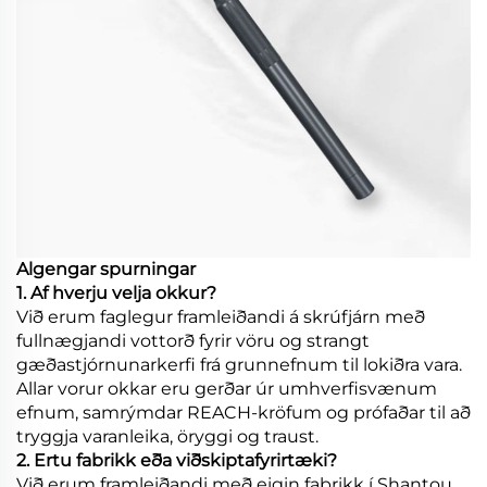
Algengar spurningar
1. Af hverju velja okkur?
Við erum faglegur framleiðandi á skrúfjárn með
fullnægjandi vottorð fyrir vöru og strangt
gæðastjórnunarkerfi frá grunnefnum til lokiðra vara.
Allar vorur okkar eru gerðar úr umhverfisvænum
efnum, samrýmdar REACH-kröfum og prófaðar til að
tryggja varanleika, öryggi og traust.
2. Ertu fabrikk eða viðskiptafyrirtæki?
Við erum framleiðandi með eigin fabrikk í Shantou,