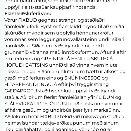
önnur handtækni, sem frekar ríkur vörukerfið og
uppfyllir eitt-staðar kaupþarfir notenda.
Framleiðsluferli vöru
Vörur FIXBUD gegnast strangri og staðlaðri
framleiðsluferli. Fyrst er framleidd mynd til að smíða
ákúruðar myndir sem uppfylla hönnunarkröfur
vörunnar, sem leggur grundvallarsteinn undir síðari
framleiðslu. Síðan eru viðeigandi efni leidd í
grunnsnið vöranna með inntökuformun. Aftur á eftir
eru ferli eins og GREINING Á EFNI og SKURÐ Á
HÖFUÐI BATTSINS unnið til að vinna hvern hluta
nákvæmlega. Síðan eru hlutunum bættur afköst og
gæði með ferlum eins og SNÚNINGSSOG og
HITABEHANDLINGU. Á eftir því tryggir strang
GÆÐAPRÓFUN að hver hluti uppfylli viðeigandi
staðla. Að lokum færist framleiðslan yfir í LIÐUN og
SJÁLFVIRKA UPPFJÖLPUN til að pakka inn vörunar
af hárra gæðum og undirbúa þær fyrir markaðinn.
Að lokum hefir FIXBUD tekið við mikilvægri stöðu á
heimsvísundar tækjaverðkaupunum með sínum
ríku, gæðaháttar og álaganlegu vöruhóp og er