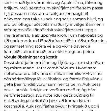
sérhannað fyrir vörur eins og Apple síma, tölvur og
briljum. Með sérstökum skrúfjárnahlífar sem passa
hjá þessum nákvæmu tækjum er hægt að
nákvæmlega taka sundur og setja saman hluti, og
eru því öflugur aðstoðarmaður fyrir viðgerðarmenn
rafmagnsvaða. Iðnaðarbitaskrúfjárnasett leggja
meira áherslu á að uppfylla kröfur um háþróaða og
tíð endurnotkun í iðnaðarframleiðslu. Aðstæður eins
og samsetning stórra véla og viðhaldsverk á
framleiðslulínubúnaði eru ekki hægt án þeirra.
Vöruleiðbeiningar og kostir
Þessi skrúfjaför eru fáanleg í fjölbreyttum stærðum
og mismunandi settakombínókum. Hvort sem
notendur eru að vinna einfalda heimilis-VM-vinnu
eða sérfræðilega iðjuviðhalds- og framleiðsluvinnu
geta þeir fundið vörur sem henta þeim. Auk þess
eru allar sölu á ódýrum verðum með mjög hárri
verðmætisstigi, svo notendur geta búið sig til
nauðsynlega tækni án þess að koma dýrum
kostnaði á. Auk skrúfjafna býður fyrirtækið upp á