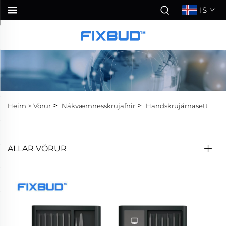
IS
>
>
Heim >
Vörur
Nákvæmnesskrujafnir
Handskrujárnasett
ALLAR VÖRUR