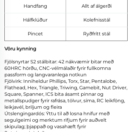
Handfang
Allt af álgerði
Hálfklúður
Kolefnisstál
Pincet
Ryðfrítt stál
Vöru kynning
Fjölsnyrtar S2 stálbitar: 42 nákvæmir bitar með
60HRC hörðu, CNC-vélmálaðir fyrir fullkomna
passform og langvaranlega notkun
Fjölvirk: Inniheldur Phillips, Torx, Star, Pentalobe,
Flathead, Hex, Triangle, Triwing, Gamebit, Nut Driver,
Square, Spanner, ICS bita ásamt pinnar og
metallspudger fyrir rafrása, tölvur, síma, RC leikföng,
leikjavél, briljum og fleira
Útslengingardós: Ýttu til að losna hnífur með
segulgeimi og merktum rifjum fyrir auðvelt
skipulag; þjappað og vasahæft fyrir