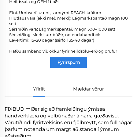
Heildssala og OEM í boði
Efni: Umhverfisvænt, samrýmt REACH-kröfum
Hlutlaus vara (ekki með merki): Lágmarkspantað magn 100
sett
Sérsníðin vara: Lágmarkspantað magn 500–1000 sett
Sérsníðing: Merki, umbúðir, notendahandbók
Levertími: 15–20 dagar (sérföll 35-40 dagar)
Hafðu samband við okkur fyrir heildsöluverð og prufur
Fyrirspurn
Yfirlit
Mældar vörur
FIXBUD miðar sig að framleiðingu ýmissa
handverkfæra og vélbúnaðar á hárra gæðavísu.
Vörutíðindi fyrirtækisins eru fjölbreytt, sem fullnógar
þarfum notenda um margt að standa í ýmsum
aðstæðum.