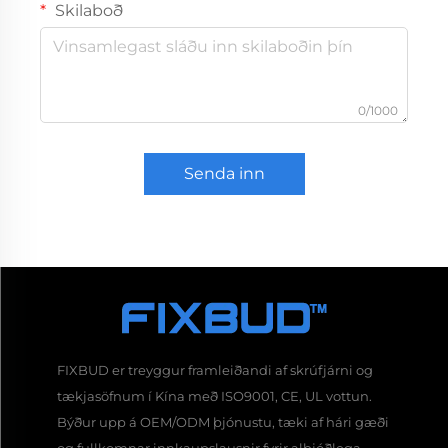
Skilaboð
0/1000
Senda inn
FIXBUD er treyggur framleiðandi af skrúfjárni og
tækjasöfnum í Kína með ISO9001, CE, UL vottun.
Býður upp á OEM/ODM þjónustu, tæki af hári gæði
og fullkomnar innkaupslausnir fyrir alþjóðlega