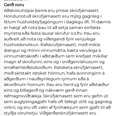
Gerð voru
Aðalvöruhópar þeirra eru ýmsar skrúfjárnasett.
Höndunotuð skrúfjárnasett eru mjög gagnleg í
litlum húsholdslyfjagöngum í daglegu lífi. Til dæmis
er hægt að nota þau til að setja saman einfalda
mynstra eða festa lausar skrúfur o.s.frv. Þau eru
auðvelt að nota og viðeigandi fyrir venjulega
húsholdsnotkun. Rafskrúfjárnasett, með mikla
árangur og minni vinnumátta, bæta verulega á
vinnumáttakrafti í aðstæðum sem krefjast mikillar
magn af skrúfunni, eins og í sniðgervlahúsum og
smáframleiðsluborðum. Ratsketa skrúfjárnasett,
með sérstakt ratsket hönnun, hafa ávinninginn á
aðgerðum í nauðsynlegum rýmum eða á
ákveðnum hornum. Þau eru hentug fyrir aðstæður
eins og bíllagerð og nákvæm gerð innan
rafmagnsviðtækja. Skrúfjárnasett sem eru gefin út
sem auglýsingagjafir hafa oft fallegt útlit og gagnleg
virkni, og eru oft valin af fyrirtækjum sem gjafir til að
styðja vöruhetju. Viðgerðarskrúfjárnasett eru