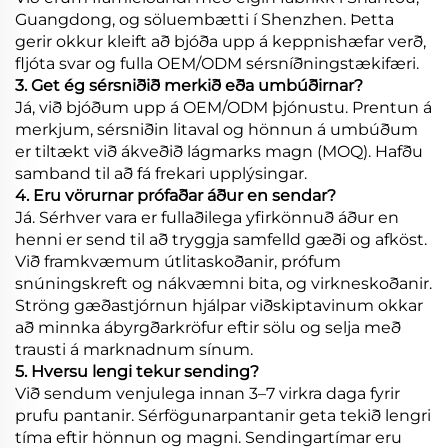
Guangdong, og söluembætti í Shenzhen. Þetta
gerir okkur kleift að bjóða upp á keppnishæfar verð,
fljóta svar og fulla OEM/ODM sérsníðningstækifæri.
3. Get ég sérsniðið merkið eða umbúðirnar?
Já, við bjóðum upp á OEM/ODM þjónustu. Prentun á
merkjum, sérsniðin litaval og hönnun á umbúðum
er tiltækt við ákveðið lágmarks magn (MOQ). Hafðu
samband til að fá frekari upplýsingar.
4. Eru vörurnar prófaðar áður en sendar?
Já. Sérhver vara er fullaðilega yfirkönnuð áður en
henni er send til að tryggja samfelld gæði og afköst.
Við framkvæmum útlitaskoðanir, prófum
snúningskreft og nákvæmni bita, og virkneskoðanir.
Ströng gæðastjórnun hjálpar viðskiptavinum okkar
að minnka ábyrgðarkröfur eftir sölu og selja með
trausti á marknadnum sínum.
5. Hversu lengi tekur sending?
Við sendum venjulega innan 3–7 virkra daga fyrir
prufu pantanir. Sérfögunarpantanir geta tekið lengri
tíma eftir hönnun og magni. Sendingartímar eru