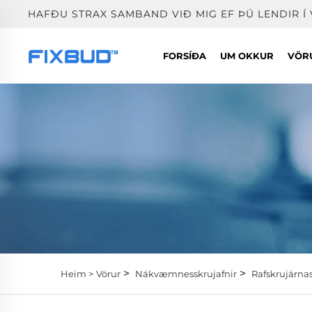
HAFÐU STRAX SAMBAND VIÐ MIG EF ÞÚ LENDIR 
FORSÍÐA
UM OKKUR
VÖR
>
>
Heim >
Vörur
Nákvæmnesskrujafnir
Rafskrujárnas