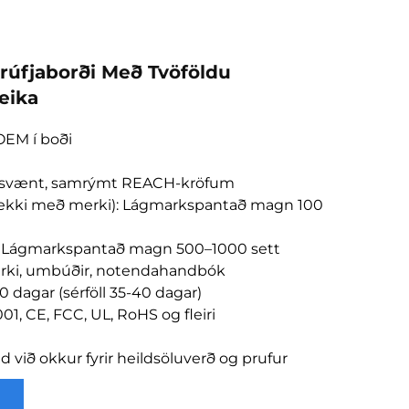
krúfjaborði Með Tvöföldu
eika
OEM í boði
fisvænt, samrýmt REACH-kröfum
 (ekki með merki): Lágmarkspantað magn 100
a: Lágmarkspantað magn 500–1000 sett
erki, umbúðir, notendahandbók
0 dagar (sérföll 35-40 dagar)
01, CE, FCC, UL, RoHS og fleiri
við okkur fyrir heildsöluverð og prufur