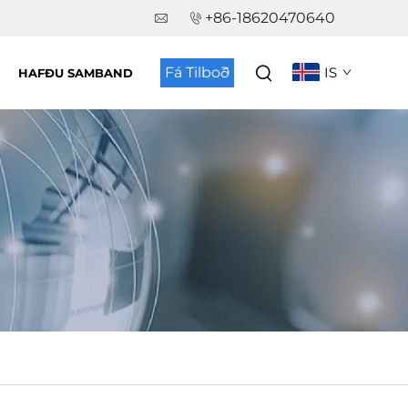
+86-18620470640
Fá Tilboð
IS
HAFÐU SAMBAND