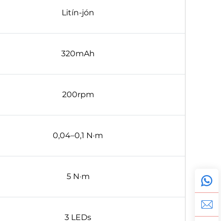
Litín-jón
320mAh
200rpm
0,04–0,1 N·m
5 N·m
3 LEDs