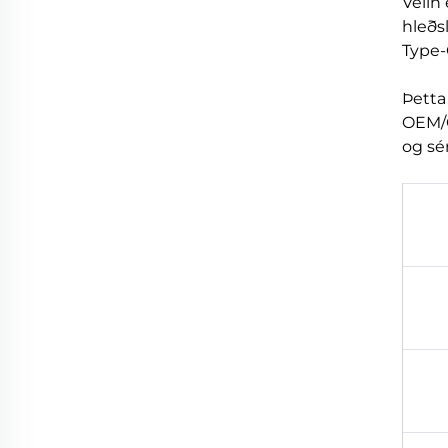
Vélin
hleðs
Type-
Þetta
OEM/O
og sé