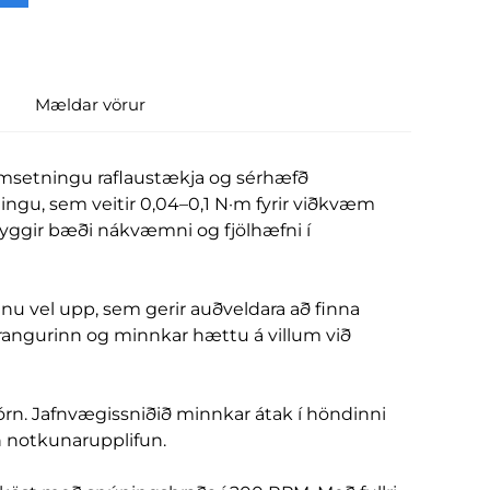
Mældar vörur
 samsetningu raflaustækja og sérhæfð
llingu, sem veitir 0,04–0,1 N·m fyrir viðkvæm
tryggir bæði nákvæmni og fjölhæfni í
u vel upp, sem gerir auðveldara að finna
rangurinn og minnkar hættu á villum við
jórn. Jafnvægissniðið minnkar átak í höndinni
 notkunarupplifun.