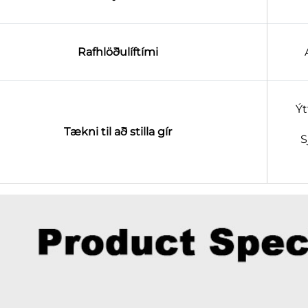
Rafhlöðulíftími
Ýt
Tækni til að stilla gír
S