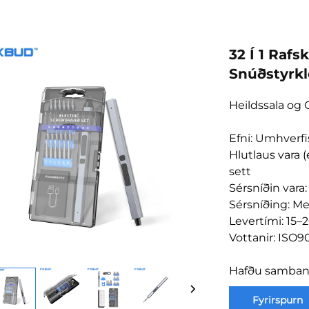
32 Í 1 Rafs
Snúðstyrkl
Heildssala og 
Efni: Umhver
Hlutlaus vara
sett
Sérsníðin var
Sérsníðing: M
Levertími: 15–2
Vottanir: ISO90
Hafðu samband 
Fyrirspurn