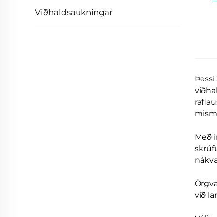
Viðhaldsaukningar
Þessi
viðha
rafla
mism
Með i
skrúf
nákvæ
Örgvæ
við l