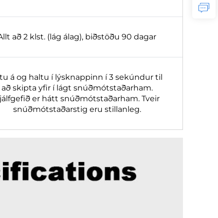
Allt að 2 klst. (lág álag), biðstöðu 90 dagar
tu á og haltu í lýsknappinn í 3 sekúndur til
að skipta yfir í lágt snúðmótstaðarham.
jálfgefið er hátt snúðmótstaðarham. Tveir
snúðmótstaðarstig eru stillanleg.