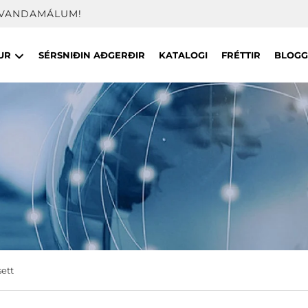
Í VANDAMÁLUM!
UR
SÉRSNIÐIN AÐGERÐIR
KATALOGI
FRÉTTIR
BLOGG
ett