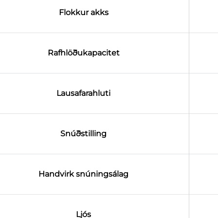
Flokkur akks
Rafhlöðukapacitet
Lausafarahluti
Snúðstilling
Handvirk snúningsálag
Ljós