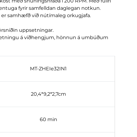
 afköst með snúningshraða í 200 RPM. Með fullri
hentuga fyrir samfelldan daglegan notkun.
og er samhæfð við nútímaleg orkugjafa.
érsniðin uppsetningar.
amsetningu á viðhengjum, hönnun á umbúðum
MT-ZHEIe32IN1
20,4*9,2*2,7cm
60 min