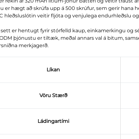
 er rekin af 320 mAh litíum-jónúr batterí og veitir traust
lu er hægt að skrúfa upp á 500 skrúfur, sem gerir hana 
C hleðsluslótin veitir fljóta og venjulega endurhleðslu 
 sett er hentugt fyrir stórfelld kaup, einkamerkingu og s
DM þjónustu er tiltæk, meðal annars val á bitum, s
rsniðna merkjagerð.
Líkan
Vöru Stærð
Ládingartími