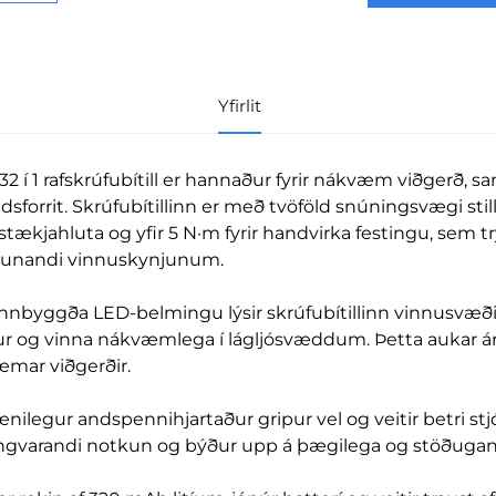
Yfirlit
 32 í 1 rafskrúfubítill er hannaður fyrir nákvæm viðgerð,
ldsforrit. Skrúfubítillinn er með tvöföld snúningsvægi sti
ustækjahluta og yfir 5 N·m fyrir handvirka festingu, sem 
unandi vinnuskynjunum.
nnbyggða LED-belmingu lýsir skrúfubítillinn vinnusvæðin
ur og vinna nákvæmlega í lágljósvæddum. Þetta aukar á
mar viðgerðir.
nilegur andspennihjartaður gripur vel og veitir betri st
angvarandi notkun og býður upp á þægilega og stöðugan