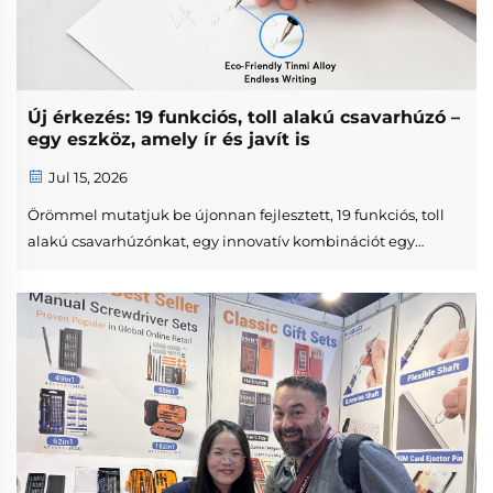
Új érkezés: 19 funkciós, toll alakú csavarhúzó –
egy eszköz, amely ír és javít is
Jul 15, 2026
Örömmel mutatjuk be újonnan fejlesztett, 19 funkciós, toll
alakú csavarhúzónkat, egy innovatív kombinációt egy
precíziós csavarhúzó-készletből és egy funkcionális
íróeszközből. Kompakt, toll alakú szerkezetben terveztük, ez
a többfunkciós csavarhúzó tartalmazza...