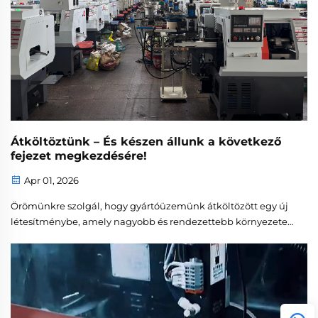
Átköltöztünk – És készen állunk a következő
fejezet megkezdésére!
Apr 01, 2026
Örömünkre szolgál, hogy gyártóüzemünk átköltözött egy új
létesítménybe, amely nagyobb és rendezettebb környezetet
biztosít csapatunknak. Ez az átköltözés tökéletes
lehetőséget nyújt arra, hogy bemutassuk működésünk
központját: minőség iránti elköteleződésünket, …