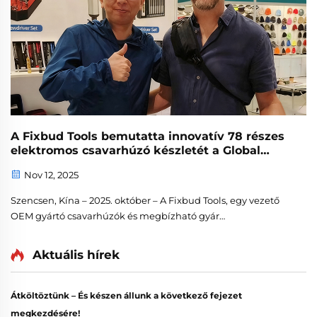
A Fixbud Tools bemutatta innovatív 78 részes
elektromos csavarhúzó készletét a Global
Sources Autumn 2025 során
Nov 12, 2025
Szencsen, Kína – 2025. október – A Fixbud Tools, egy vezető
OEM gyártó csavarhúzók és megbízható gyár
nagykereskedelmi csavarhúzó készletek számára, sikeresen
részt vett a Global Sources Fogyasztási Elektronika
Aktuális hírek
Kiállításon és a Glo...
Átköltöztünk – És készen állunk a következő fejezet
megkezdésére!