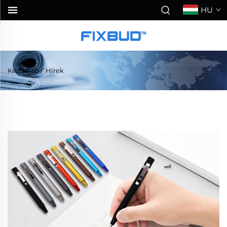
HU
Kezdőlap
/
Hírek