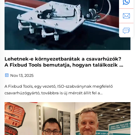
Lehetnek-e környezetbarátak a csavarhúzók?
A Fixbud Tools bemutatja, hogyan találkozik a
fenntarthatóság a teljesítménnyel
Nov 13, 2025
A Fixbud Tools, egy vezető, ISO-szabványnak megfelelő
csavarhúzógyártó, továbbra is új mércét állít fel a
fenntartható szerszámkészítés terén. Ahogy a globális
iparágak egyre inkább környezetbarát megoldásokat
követelnek, cégünk bebizonyítja, hogy a magas
teljesítményű csavarhúzók...