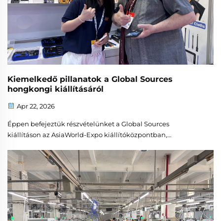
Kiemelkedő pillanatok a Global Sources
hongkongi kiállításáról
Apr 22, 2026
Éppen befejeztük részvételünket a Global Sources
kiállításon az AsiaWorld-Expo kiállítóközpontban,
Hongkongban. A kiállítás ideje alatt örömmel
újrakapcsolódtunk megbízható partnereinkkel, és számos új
ügyfelünkkel is találkoztunk világszerte. Legújabb
termékeink...