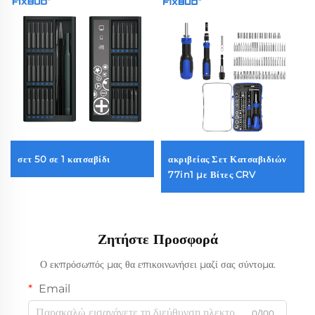
σετ 50 σε 1 κατσαβίδι
ακριβείας Σετ Κατσαβιδιών
77in1 με Βίτες CRV
Ζητήστε Προσφορά
Ο εκπρόσωπός μας θα επικοινωνήσει μαζί σας σύντομα.
Email
0/100