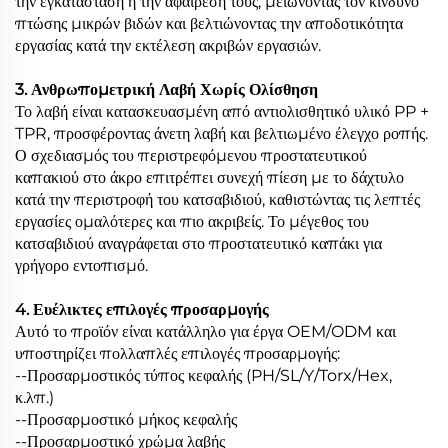
την εγκατάσταση ή την αφαίρεσή τους, μειώνοντας τον κίνδυνο
πτώσης μικρών βιδών και βελτιώνοντας την αποδοτικότητα
εργασίας κατά την εκτέλεση ακριβών εργασιών.
3. Ανθρωπομετρική Λαβή Χωρίς Ολίσθηση
Το λαβή είναι κατασκευασμένη από αντιολισθητικό υλικό PP +
TPR, προσφέροντας άνετη λαβή και βελτιωμένο έλεγχο ροπής.
Ο σχεδιασμός του περιστρεφόμενου προστατευτικού
καπακιού στο άκρο επιτρέπει συνεχή πίεση με το δάχτυλο
κατά την περιστροφή του κατσαβιδιού, καθιστώντας τις λεπτές
εργασίες ομαλότερες και πιο ακριβείς. Το μέγεθος του
κατσαβιδιού αναγράφεται στο προστατευτικό καπάκι για
γρήγορο εντοπισμό.
4. Ευέλικτες επιλογές προσαρμογής
Αυτό το προϊόν είναι κατάλληλο για έργα OEM/ODM και
υποστηρίζει πολλαπλές επιλογές προσαρμογής:
--Προσαρμοστικός τύπος κεφαλής (PH/SL/Y/Torx/Hex,
κ.λπ.)
--Προσαρμοστικό μήκος κεφαλής
--Προσαρμοστικό χρώμα λαβής