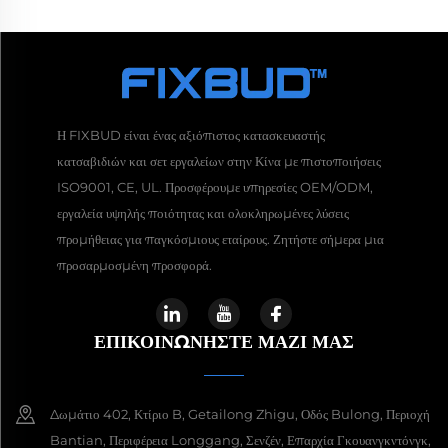
Η FIXBUD είναι ένας αξιόπιστος κατασκευαστής
κατσαβιδιών και σετ εργαλείων στην Κίνα με πιστοποιήσεις
ISO9001, CE, UL. Προσφέρουμε υπηρεσίες OEM/ODM,
εργαλεία υψηλής ποιότητας και ολοκληρωμένες λύσεις
προμήθειας για παγκόσμιους εταίρους. Ζητήστε σήμερα μια
προσαρμοσμένη προσφορά.
ΕΠΙΚΟΙΝΩΝΉΣΤΕ ΜΑΖΊ ΜΑΣ
Δωμάτιο 402, Κτίριο B, Getailong Zhigu, Οδός Bulong, Περιοχή
Bantian, Περιφέρεια Longgang, Σενζέν, Επαρχία Γκουανγκντόνγκ,