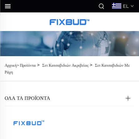
EL
>
>
Αρχική>
Προϊόντα
Σετ Κατσαβιδιών Ακριβείας
Σετ Κατσαβιδιών Με
Ράχη
ΟΛΑ ΤΑ ΠΡΟΪΟΝΤΑ