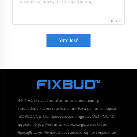
0/1000
Υποβολή
Η FIXBUD είναι ένας αξιόπιστος κατασκευαστής
κατσαβιδιών και σετ εργαλείων στην Κίνα με πιστοποιήσεις
ISO9001, CE, UL. Προσφέρουμε υπηρεσίες OEM/ODM,
εργαλεία υψηλής ποιότητας και ολοκληρωμένες λύσεις
προμήθειας για παγκόσμιους εταίρους. Ζητήστε σήμερα μια