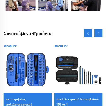
Συνιστώμενα προϊόντα
σετ ακριβείας
σετ Ηλεκτρικού Κατσαβιδιού
πολυλειτουργικού
153 σε 1