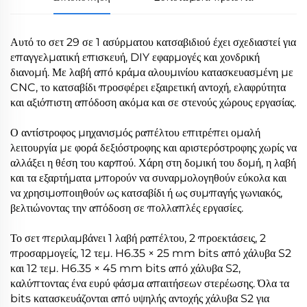
Αυτό το σετ 29 σε 1 ασύρματου κατσαβιδιού έχει σχεδιαστεί για
επαγγελματική επισκευή, DIY εφαρμογές και χονδρική
διανομή. Με λαβή από κράμα αλουμινίου κατασκευασμένη με
CNC, το κατσαβίδι προσφέρει εξαιρετική αντοχή, ελαφρύτητα
και αξιόπιστη απόδοση ακόμα και σε στενούς χώρους εργασίας.
Ο αντίστροφος μηχανισμός ραπέλτου επιτρέπει ομαλή
λειτουργία με φορά δεξιόστροφης και αριστερόστροφης χωρίς να
αλλάξει η θέση του καρπού. Χάρη στη δομική του δομή, η λαβή
και τα εξαρτήματα μπορούν να συναρμολογηθούν εύκολα και
να χρησιμοποιηθούν ως κατσαβίδι ή ως συμπαγής γωνιακός,
βελτιώνοντας την απόδοση σε πολλαπλές εργασίες.
Το σετ περιλαμβάνει 1 λαβή ραπέλτου, 2 προεκτάσεις, 2
προσαρμογείς, 12 τεμ. H6.35 × 25 mm bits από χάλυβα S2
και 12 τεμ. H6.35 × 45 mm bits από χάλυβα S2,
καλύπτοντας ένα ευρύ φάσμα απαιτήσεων στερέωσης. Όλα τα
bits κατασκευάζονται από υψηλής αντοχής χάλυβα S2 για