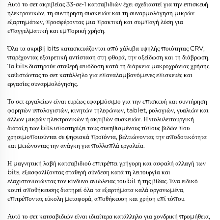
Αυτό το σετ ακριβείας 33-σε-1 κατσαβιδιών έχει σχεδιαστεί για την επισκευή
ηλεκτρονικών, τη συντήρηση συσκευών και τη συναρμολόγηση μικρών
εξαρτημάτων, προσφέροντας μια πρακτική και συμπαγή λύση για
επαγγελματική και εμπορική χρήση.
Όλα τα ακριβή bits κατασκευάζονται από χάλυβα υψηλής ποιότητας CRV,
παρέχοντας εξαιρετική αντίσταση στη φθορά, την οξείδωση και τη διάβρωση.
Τα bits διατηρούν σταθερή απόδοση κατά τη διάρκεια μακροχρόνιας χρήσης,
καθιστώντας το σετ κατάλληλο για επαναλαμβανόμενες επισκευές και
εργασίες συναρμολόγησης.
Το σετ εργαλείων είναι ευρέως εφαρμόσιμο για την επισκευή και συντήρηση
φορητών υπολογιστών, κινητών τηλεφώνων, tablet, ρολογιών, γυαλιών και
άλλων μικρών ηλεκτρονικών ή ακριβών συσκευών. Η πολυλειτουργική
διάταξη των bits υποστηρίζει τους συνηθισμένους τύπους βιδών που
χρησιμοποιούνται σε ψηφιακά προϊόντα, βελτιώνοντας την αποδοτικότητα
και μειώνοντας την ανάγκη για πολλαπλά εργαλεία.
Η μαγνητική λαβή κατσαβιδιού επιτρέπει γρήγορη και ασφαλή αλλαγή των
bits, εξασφαλίζοντας σταθερή σύνδεση κατά τη λειτουργία και
ελαχιστοποιώντας τον κίνδυνο απώλειας του bit ή της βίδας. Ένα ειδικό
κουτί αποθήκευσης διατηρεί όλα τα εξαρτήματα καλά οργανωμένα,
επιτρέποντας εύκολη μεταφορά, αποθήκευση και χρήση επί τόπου.
Αυτό το σετ κατσαβιδιών είναι ιδιαίτερα κατάλληλο για χονδρική προμήθεια,