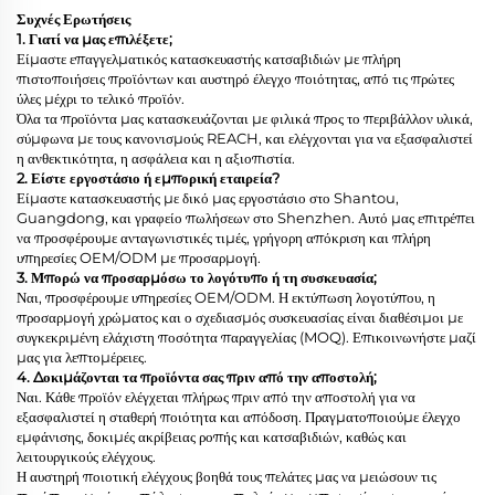
Συχνές Ερωτήσεις
1. Γιατί να μας επιλέξετε;
Είμαστε επαγγελματικός κατασκευαστής κατσαβιδιών με πλήρη
πιστοποιήσεις προϊόντων και αυστηρό έλεγχο ποιότητας, από τις πρώτες
ύλες μέχρι το τελικό προϊόν.
Όλα τα προϊόντα μας κατασκευάζονται με φιλικά προς το περιβάλλον υλικά,
σύμφωνα με τους κανονισμούς REACH, και ελέγχονται για να εξασφαλιστεί
η ανθεκτικότητα, η ασφάλεια και η αξιοπιστία.
2. Είστε εργοστάσιο ή εμπορική εταιρεία?
Είμαστε κατασκευαστής με δικό μας εργοστάσιο στο Shantou,
Guangdong, και γραφείο πωλήσεων στο Shenzhen. Αυτό μας επιτρέπει
να προσφέρουμε ανταγωνιστικές τιμές, γρήγορη απόκριση και πλήρη
υπηρεσίες OEM/ODM με προσαρμογή.
3. Μπορώ να προσαρμόσω το λογότυπο ή τη συσκευασία;
Ναι, προσφέρουμε υπηρεσίες OEM/ODM. Η εκτύπωση λογοτύπου, η
προσαρμογή χρώματος και ο σχεδιασμός συσκευασίας είναι διαθέσιμοι με
συγκεκριμένη ελάχιστη ποσότητα παραγγελίας (MOQ). Επικοινωνήστε μαζί
μας για λεπτομέρειες.
4. Δοκιμάζονται τα προϊόντα σας πριν από την αποστολή;
Ναι. Κάθε προϊόν ελέγχεται πλήρως πριν από την αποστολή για να
εξασφαλιστεί η σταθερή ποιότητα και απόδοση. Πραγματοποιούμε έλεγχο
εμφάνισης, δοκιμές ακρίβειας ροπής και κατσαβιδιών, καθώς και
λειτουργικούς ελέγχους.
Η αυστηρή ποιοτική ελέγχους βοηθά τους πελάτες μας να μειώσουν τις