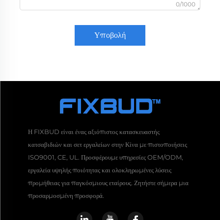
0/1000
Υποβολή
Η FIXBUD είναι ένας αξιόπιστος κατασκευαστής
κατσαβιδιών και σετ εργαλείων στην Κίνα με πιστοποιήσεις
ISO9001, CE, UL. Προσφέρουμε υπηρεσίες OEM/ODM,
εργαλεία υψηλής ποιότητας και ολοκληρωμένες λύσεις
προμήθειας για παγκόσμιους εταίρους. Ζητήστε σήμερα μια
προσαρμοσμένη προσφορά.