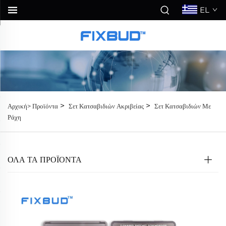
EL
>
>
Αρχική>
Προϊόντα
Σετ Κατσαβιδιών Ακριβείας
Σετ Κατσαβιδιών Με
Ράχη
ΟΛΑ ΤΑ ΠΡΟΪΟΝΤΑ