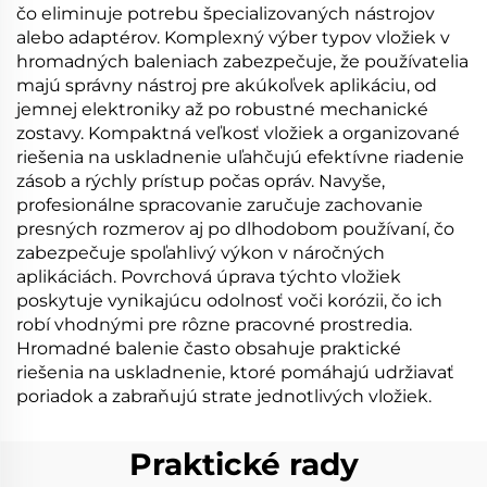
čo eliminuje potrebu špecializovaných nástrojov
alebo adaptérov. Komplexný výber typov vložiek v
hromadných baleniach zabezpečuje, že používatelia
majú správny nástroj pre akúkoľvek aplikáciu, od
jemnej elektroniky až po robustné mechanické
zostavy. Kompaktná veľkosť vložiek a organizované
riešenia na uskladnenie uľahčujú efektívne riadenie
zásob a rýchly prístup počas opráv. Navyše,
profesionálne spracovanie zaručuje zachovanie
presných rozmerov aj po dlhodobom používaní, čo
zabezpečuje spoľahlivý výkon v náročných
aplikáciách. Povrchová úprava týchto vložiek
poskytuje vynikajúcu odolnosť voči korózii, čo ich
robí vhodnými pre rôzne pracovné prostredia.
Hromadné balenie často obsahuje praktické
riešenia na uskladnenie, ktoré pomáhajú udržiavať
poriadok a zabraňujú strate jednotlivých vložiek.
Praktické rady