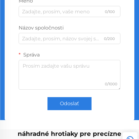
Meno
0/100
Názov spoločnosti
0/200
Správa
0/1000
Odoslať
náhradné hrotiaky pre precízne