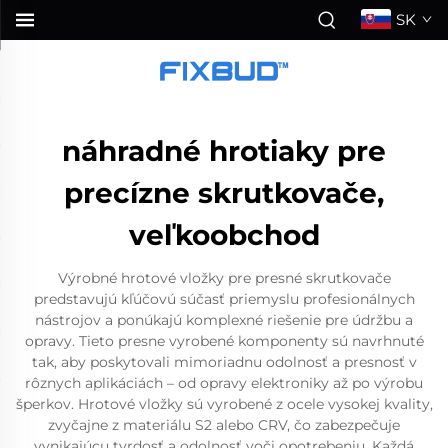
SK
náhradné hrotiaky pre
precízne skrutkovače,
veľkoobchod
Výrobné hrotové vložky pre presné skrutkovače
predstavujú kľúčovú súčasť priemyslu profesionálnych
nástrojov a ponúkajú komplexné riešenie pre údržbu a
opravy. Tieto presne vyrobené komponenty sú navrhnuté
tak, aby poskytovali mimoriadnu odolnosť a presnosť v
rôznych aplikáciách – od opravy elektroniky až po výrobu
šperkov. Hrotové vložky sú vyrobené z ocele vysokej kvality,
zvyčajne z materiálu S2 alebo CRV, čo zabezpečuje
vynikajúcu tvrdosť a odolnosť voči opotrebeniu. Každá