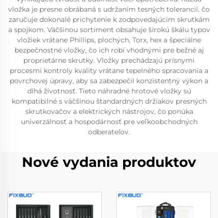
vložka je presne obrábaná s udržaním tesných tolerancií, čo
zaručuje dokonalé prichytenie k zodpovedajúcim skrutkám
a spojkom. Väčšinou sortiment obsahuje širokú škálu typov
vložiek vrátane Phillips, plochých, Torx, hex a špeciálne
bezpečnostné vložky, čo ich robí vhodnými pre bežné aj
proprietárne skrutky. Vložky prechádzajú prísnymi
procesmi kontroly kvality vrátane tepelného spracovania a
povrchovej úpravy, aby sa zabezpečil konzistentný výkon a
dlhá životnosť. Tieto náhradné hrotové vložky sú
kompatibilné s väčšinou štandardných držiakov presných
skrutkovačov a elektrických nástrojov, čo ponúka
univerzálnosť a hospodárnosť pre veľkoobchodných
odberateľov.
Nové vydania produktov