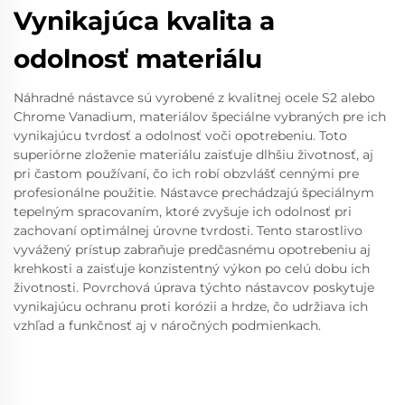
Vynikajúca kvalita a
odolnosť materiálu
Náhradné nástavce sú vyrobené z kvalitnej ocele S2 alebo
Chrome Vanadium, materiálov špeciálne vybraných pre ich
vynikajúcu tvrdosť a odolnosť voči opotrebeniu. Toto
superiórne zloženie materiálu zaisťuje dlhšiu životnosť, aj
pri častom používaní, čo ich robí obzvlášť cennými pre
profesionálne použitie. Nástavce prechádzajú špeciálnym
tepelným spracovaním, ktoré zvyšuje ich odolnosť pri
zachovaní optimálnej úrovne tvrdosti. Tento starostlivo
vyvážený prístup zabraňuje predčasnému opotrebeniu aj
krehkosti a zaisťuje konzistentný výkon po celú dobu ich
životnosti. Povrchová úprava týchto nástavcov poskytuje
vynikajúcu ochranu proti korózii a hrdze, čo udržiava ich
vzhľad a funkčnosť aj v náročných podmienkach.