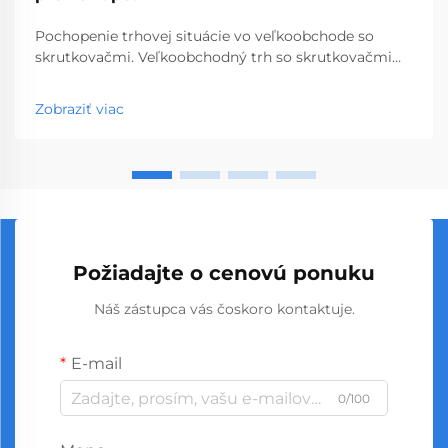
Pochopenie trhovej situácie vo veľkoobchode so
skrutkovačmi. Veľkoobchodný trh so skrutkovačmi
predstavuje kľúčový segment profesionálnych
nástrojov, ktorý obsluhuje podniky od obchodov so
Zobraziť viac
stavebninami až po stavebné spoločnosti. S
globálnou výrobou...
Požiadajte o cenovú ponuku
Náš zástupca vás čoskoro kontaktuje.
E-mail
0/100