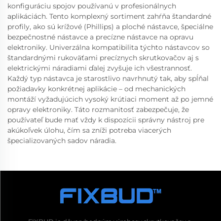
konfiguráciu spojov používanú v profesionálnych
aplikáciách. Tento komplexný sortiment zahŕňa štandardné
profily, ako sú krížové (Phillips) a ploché nástavce, špeciálne
bezpečnostné nástavce a precízne nástavce na opravu
elektroniky. Univerzálna kompatibilita týchto nástavcov so
štandardnými rukoväťami precíznych skrutkovačov aj s
elektrickými náradiami ďalej zvyšuje ich všestrannosť.
Každý typ nástavca je starostlivo navrhnutý tak, aby spĺňal
požiadavky konkrétnej aplikácie – od mechanických
montáží vyžadujúcich vysoký krútiaci moment až po jemné
opravy elektroniky. Táto rozmanitosť zabezpečuje, že
používateľ bude mať vždy k dispozícii správny nástroj pre
akúkoľvek úlohu, čím sa zníži potreba viacerých
špecializovaných sadov náradia.