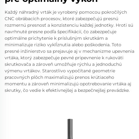
Každý náhradný vrták je vyrobený pomocou pokročilých
CNC obrábacích procesov, ktoré zabezpečujú presnú
rozmernú presnosť a konzistenciu každej jednotky. Hroti sú
navrhnuté presne podľa špecifikácií, čo zabezpečuje
optimálne prichytenie k príslušným skrutkám a
minimalizuje riziko vyklĺznutia alebo poškodenia. Toto
presné inžinierstvo sa prejavuje aj v mechanizme upevnenia
vrtáka, ktorý zabezpečuje pevné pripevnenie k rukoväti
skrutkovača a zároveň umožňuje rýchlu a jednoduchú
výmenu vrtákov. Starostlivo vypočítané geometrie
pracovných plôch maximalizujú prenos krútiaceho
momentu a zároveň minimalizujú opotrebovanie vrtáka aj
skrutky, čo vedie k efektívnejšej a bezpečnejšej prevádzke.