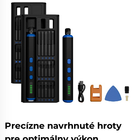
Precízne navrhnuté hroty
pre optimálny výkon