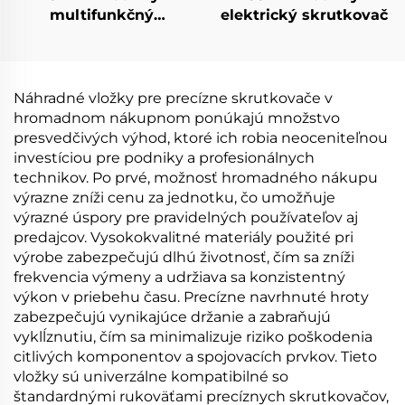
multifunkčný
elektrický skrutkovač
skrutkovač
Náhradné vložky pre precízne skrutkovače v
hromadnom nákupnom ponúkajú množstvo
presvedčivých výhod, ktoré ich robia neoceniteľnou
investíciou pre podniky a profesionálnych
technikov. Po prvé, možnosť hromadného nákupu
výrazne zníži cenu za jednotku, čo umožňuje
výrazné úspory pre pravidelných používateľov aj
predajcov. Vysokokvalitné materiály použité pri
výrobe zabezpečujú dlhú životnosť, čím sa zníži
frekvencia výmeny a udržiava sa konzistentný
výkon v priebehu času. Precízne navrhnuté hroty
zabezpečujú vynikajúce držanie a zabraňujú
vyklĺznutiu, čím sa minimalizuje riziko poškodenia
citlivých komponentov a spojovacích prvkov. Tieto
vložky sú univerzálne kompatibilné so
štandardnými rukoväťami precíznych skrutkovačov,