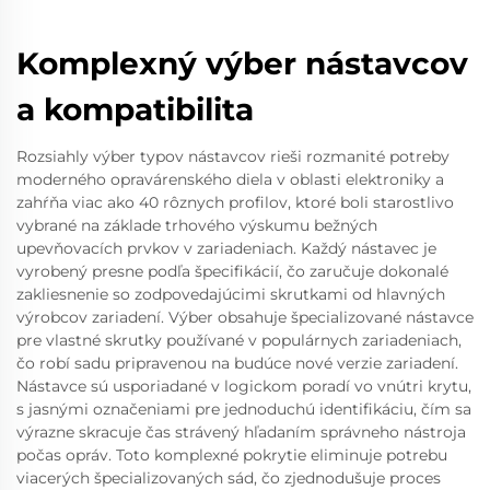
Komplexný výber nástavcov
a kompatibilita
Rozsiahly výber typov nástavcov rieši rozmanité potreby
moderného opravárenského diela v oblasti elektroniky a
zahŕňa viac ako 40 rôznych profilov, ktoré boli starostlivo
vybrané na základe trhového výskumu bežných
upevňovacích prvkov v zariadeniach. Každý nástavec je
vyrobený presne podľa špecifikácií, čo zaručuje dokonalé
zakliesnenie so zodpovedajúcimi skrutkami od hlavných
výrobcov zariadení. Výber obsahuje špecializované nástavce
pre vlastné skrutky používané v populárnych zariadeniach,
čo robí sadu pripravenou na budúce nové verzie zariadení.
Nástavce sú usporiadané v logickom poradí vo vnútri krytu,
s jasnými označeniami pre jednoduchú identifikáciu, čím sa
výrazne skracuje čas strávený hľadaním správneho nástroja
počas opráv. Toto komplexné pokrytie eliminuje potrebu
viacerých špecializovaných sád, čo zjednodušuje proces