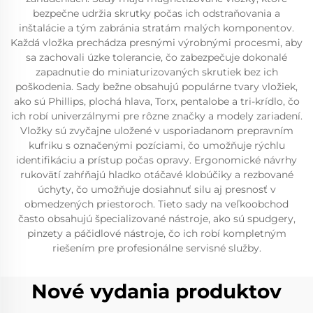
bezpečne udržia skrutky počas ich odstraňovania a
inštalácie a tým zabránia stratám malých komponentov.
Každá vložka prechádza presnými výrobnými procesmi, aby
sa zachovali úzke tolerancie, čo zabezpečuje dokonalé
zapadnutie do miniaturizovaných skrutiek bez ich
poškodenia. Sady bežne obsahujú populárne tvary vložiek,
ako sú Phillips, plochá hlava, Torx, pentalobe a tri-krídlo, čo
ich robí univerzálnymi pre rôzne značky a modely zariadení.
Vložky sú zvyčajne uložené v usporiadanom prepravním
kufriku s označenými pozíciami, čo umožňuje rýchlu
identifikáciu a prístup počas opravy. Ergonomické návrhy
rukovätí zahŕňajú hladko otáčavé klobúčiky a rezbované
úchyty, čo umožňuje dosiahnuť silu aj presnosť v
obmedzených priestoroch. Tieto sady na veľkoobchod
často obsahujú špecializované nástroje, ako sú spudgery,
pinzety a páčidlové nástroje, čo ich robí kompletným
riešením pre profesionálne servisné služby.
Nové vydania produktov