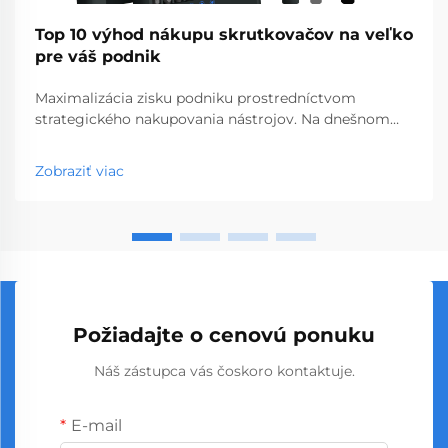
Top 10 výhod nákupu skrutkovačov na veľko
pre váš podnik
Maximalizácia zisku podniku prostredníctvom
strategického nakupovania nástrojov. Na dnešnom
konkurenčnom trhu s hardvérom a stavebnými
materiálmi môžu múdre rozhodnutia týkajúce sa
Zobraziť viac
nákupu výrazne ovplyvniť vašu ziskovosť. Nákup
skrutkovačov vo veľkom sa vyprofiloval ako stratégi...
Požiadajte o cenovú ponuku
Náš zástupca vás čoskoro kontaktuje.
E-mail