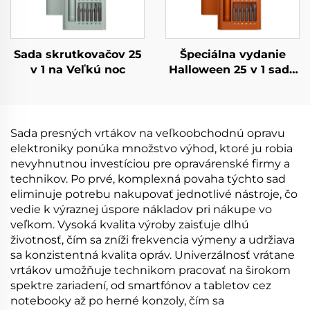
Sada skrutkovačov 25
Špeciálna vydanie
v 1 na Veľkú noc
Halloween 25 v 1 sada
skrutkovačov
Sada presných vrtákov na veľkoobchodnú opravu
elektroniky ponúka množstvo výhod, ktoré ju robia
nevyhnutnou investíciou pre opravárenské firmy a
technikov. Po prvé, komplexná povaha týchto sad
eliminuje potrebu nakupovať jednotlivé nástroje, čo
vedie k výraznej úspore nákladov pri nákupe vo
veľkom. Vysoká kvalita výroby zaisťuje dlhú
životnosť, čím sa zníži frekvencia výmeny a udržiava
sa konzistentná kvalita opráv. Univerzálnosť vrátane
vrtákov umožňuje technikom pracovať na širokom
spektre zariadení, od smartfónov a tabletov cez
notebooky až po herné konzoly, čím sa