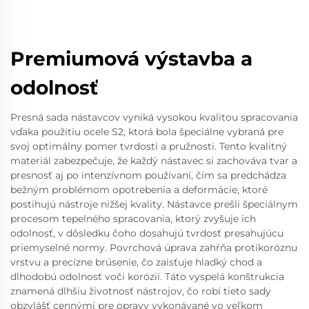
Premiumová výstavba a
odolnosť
Presná sada nástavcov vyniká vysokou kvalitou spracovania
vďaka použitiu ocele S2, ktorá bola špeciálne vybraná pre
svoj optimálny pomer tvrdosti a pružnosti. Tento kvalitný
materiál zabezpečuje, že každý nástavec si zachováva tvar a
presnosť aj po intenzívnom používaní, čím sa predchádza
bežným problémom opotrebenia a deformácie, ktoré
postihujú nástroje nižšej kvality. Nástavce prešli špeciálnym
procesom tepelného spracovania, ktorý zvyšuje ich
odolnosť, v dôsledku čoho dosahujú tvrdosť presahujúcu
priemyselné normy. Povrchová úprava zahŕňa protikoróznu
vrstvu a precízne brúsenie, čo zaisťuje hladký chod a
dlhodobú odolnosť voči korózii. Táto vyspelá konštrukcia
znamená dlhšiu životnosť nástrojov, čo robí tieto sady
obzvlášť cennými pre opravy vykonávané vo veľkom