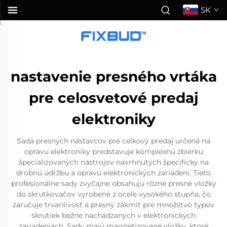
SK
nastavenie presného vrtáka
pre celosvetové predaj
elektroniky
Sada presných nástavcov pre celkový predaj určená na
opravu elektroniky predstavuje komplexnú zbierku
špecializovaných nástrojov navrhnutých špecificky na
drobnú údržbu a opravu elektronických zariadení. Tieto
profesionálne sady zvyčajne obsahujú rôzne presné vložky
do skrutkovačov vyrobené z ocele vysokého stupňa, čo
zaručuje trvanlivosť a presný zákmit pre množstvo typov
skrutiek bežne nachádzaných v elektronických
zariadeniach. Sady majú magnetizované vložky, ktoré