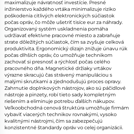
maximalizuje návratnosť investície. Presné
inžinierstvo každého vrtáka minimalizuje riziko
poškodenia citlivých elektronických súčiastok
počas opráv, čo môže ušetriť tisíce eur za náhrady.
Organizovaný systém uskladnenia pomáha
udržiavať efektívne pracovné miesto a zabraňuje
strate dôležitých súčiastok, čím sa zvyšuje celková
produktivita. Ergonomický dizajn znižuje únavu rúk
počas dlhších opráv, čo umožňuje technikom
zachovať si presnosť a rýchlosť počas celého
pracovného dňa. Magnetické držiaky vrtákov
výrazne skracujú čas strávený manipuláciou s
malými skrutkami a zjednodušujú proces opravy.
Zahrnutie doplnkových nástrojov, ako sú páčidlové
nástroje a pinzety, robí tieto sady kompletným
riešením a eliminuje potrebu ďalších nákupov.
Veľkoobchodná cenová štruktúra umožňuje firmám
vybaviť viacerých technikov rovnakými, vysoko
kvalitnými nástrojmi, čím sa zabezpečujú
konzistentné štandardy opráv vo celej organizácii.