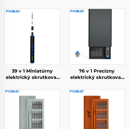
39 v 1 Miniatúrny
76 v 1 Precízny
elektrický skrutkovač
elektrický skrutkovač
s vrtákmi
s krútiacim
momentom