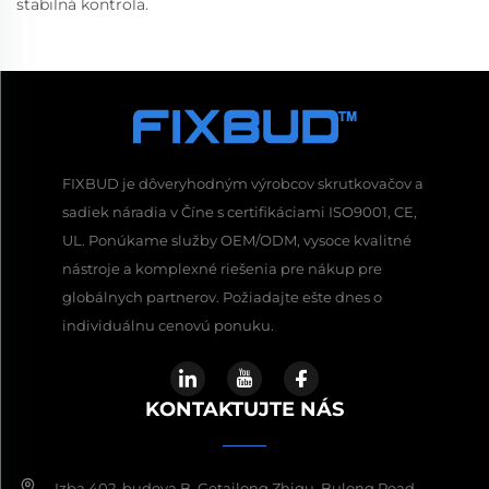
stabilná kontrola.
FIXBUD je dôveryhodným výrobcov skrutkovačov a
sadiek náradia v Číne s certifikáciami ISO9001, CE,
UL. Ponúkame služby OEM/ODM, vysoce kvalitné
nástroje a komplexné riešenia pre nákup pre
globálnych partnerov. Požiadajte ešte dnes o
individuálnu cenovú ponuku.
KONTAKTUJTE NÁS
Izba 402, budova B, Getailong Zhigu, Bulong Road,