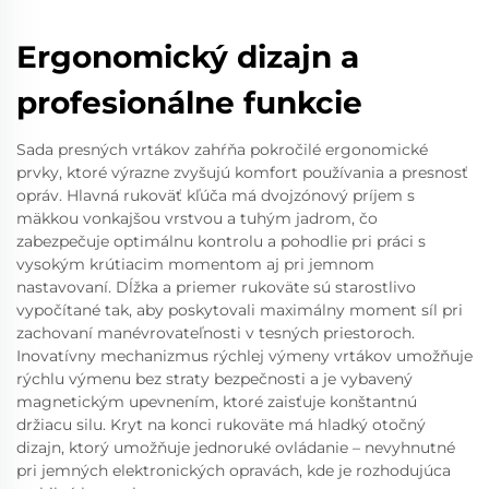
Ergonomický dizajn a
profesionálne funkcie
Sada presných vrtákov zahŕňa pokročilé ergonomické
prvky, ktoré výrazne zvyšujú komfort používania a presnosť
opráv. Hlavná rukoväť kľúča má dvojzónový príjem s
mäkkou vonkajšou vrstvou a tuhým jadrom, čo
zabezpečuje optimálnu kontrolu a pohodlie pri práci s
vysokým krútiacim momentom aj pri jemnom
nastavovaní. Dĺžka a priemer rukoväte sú starostlivo
vypočítané tak, aby poskytovali maximálny moment síl pri
zachovaní manévrovateľnosti v tesných priestoroch.
Inovatívny mechanizmus rýchlej výmeny vrtákov umožňuje
rýchlu výmenu bez straty bezpečnosti a je vybavený
magnetickým upevnením, ktoré zaisťuje konštantnú
držiacu silu. Kryt na konci rukoväte má hladký otočný
dizajn, ktorý umožňuje jednoruké ovládanie – nevyhnutné
pri jemných elektronických opravách, kde je rozhodujúca