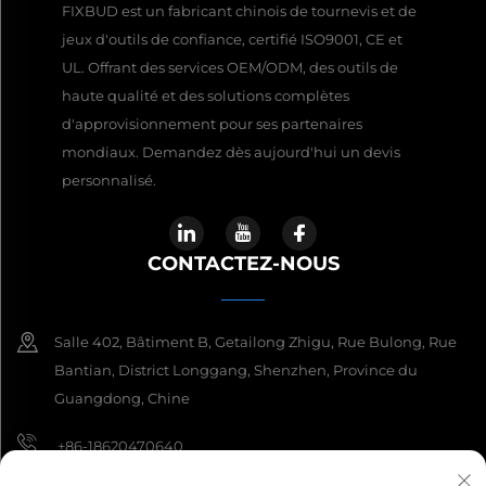
FIXBUD est un fabricant chinois de tournevis et de
jeux d'outils de confiance, certifié ISO9001, CE et
UL. Offrant des services OEM/ODM, des outils de
haute qualité et des solutions complètes
d'approvisionnement pour ses partenaires
mondiaux. Demandez dès aujourd'hui un devis
personnalisé.
CONTACTEZ-NOUS
Salle 402, Bâtiment B, Getailong Zhigu, Rue Bulong, Rue
Bantian, District Longgang, Shenzhen, Province du
Guangdong, Chine
+86-18620470640