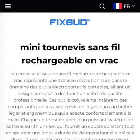
FR
mini tournevis sans fil
rechargeable en vrac
La perceuse-visseuse sans fil miniature rechargeable en
vrac représente une avancée révolutionnaire dans le
domaine des outils électroportatifs portables, alliant un
design compact à des fonctionnalités de qualité
professionnelle. Ces outils polyvalents intègrent des
composants conçus avec précision, logés dans un boîtier
léger et ergonomique qui s’adapte confortablement à la
main. Chaque unité est équipée d’un puissant système de
batterie au lithium-ion qui fournit un couple constant tout
en assurant une longue durée de vie opérationnelle grâce à
de multiples cycles de charge. Le lot comprend divers