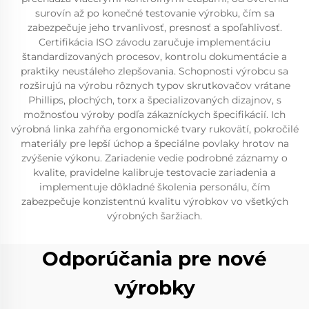
surovín až po konečné testovanie výrobku, čím sa
zabezpečuje jeho trvanlivosť, presnosť a spoľahlivosť.
Certifikácia ISO závodu zaručuje implementáciu
štandardizovaných procesov, kontrolu dokumentácie a
praktiky neustáleho zlepšovania. Schopnosti výrobcu sa
rozširujú na výrobu rôznych typov skrutkovačov vrátane
Phillips, plochých, torx a špecializovaných dizajnov, s
možnosťou výroby podľa zákazníckych špecifikácií. Ich
výrobná linka zahŕňa ergonomické tvary rukovätí, pokročilé
materiály pre lepší úchop a špeciálne povlaky hrotov na
zvýšenie výkonu. Zariadenie vedie podrobné záznamy o
kvalite, pravidelne kalibruje testovacie zariadenia a
implementuje dôkladné školenia personálu, čím
zabezpečuje konzistentnú kvalitu výrobkov vo všetkých
výrobných šaržiach.
Odporúčania pre nové
výrobky