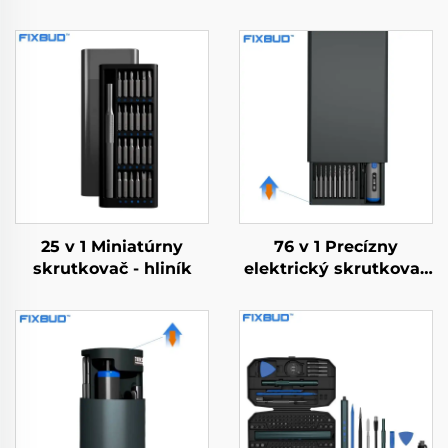
25 v 1 Miniatúrny
76 v 1 Precízny
skrutkovač - hliník
elektrický skrutkovač
s krútiacim
momentom