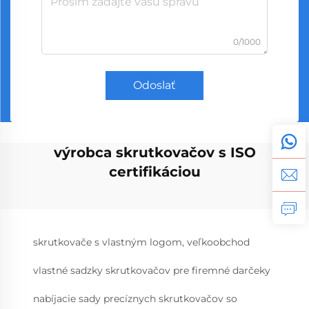
0/1000
Odoslať
výrobca skrutkovačov s ISO
certifikáciou
skrutkovače s vlastným logom, veľkoobchod
vlastné sadzky skrutkovačov pre firemné darčeky
nabíjacie sady precíznych skrutkovačov so