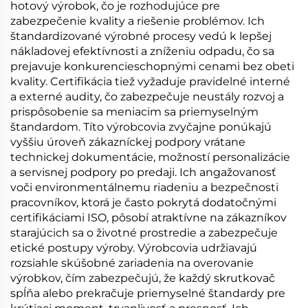
hotový výrobok, čo je rozhodujúce pre
zabezpečenie kvality a riešenie problémov. Ich
štandardizované výrobné procesy vedú k lepšej
nákladovej efektívnosti a zníženiu odpadu, čo sa
prejavuje konkurencieschopnými cenami bez obeti
kvality. Certifikácia tiež vyžaduje pravidelné interné
a externé audity, čo zabezpečuje neustály rozvoj a
prispôsobenie sa meniacim sa priemyselným
štandardom. Títo výrobcovia zvyčajne ponúkajú
vyššiu úroveň zákazníckej podpory vrátane
technickej dokumentácie, možností personalizácie
a servisnej podpory po predaji. Ich angažovanosť
voči environmentálnemu riadeniu a bezpečnosti
pracovníkov, ktorá je často pokrytá dodatočnými
certifikáciami ISO, pôsobí atraktívne na zákazníkov
starajúcich sa o životné prostredie a zabezpečuje
etické postupy výroby. Výrobcovia udržiavajú
rozsiahle skúšobné zariadenia na overovanie
výrobkov, čím zabezpečujú, že každý skrutkovač
spĺňa alebo prekračuje priemyselné štandardy pre