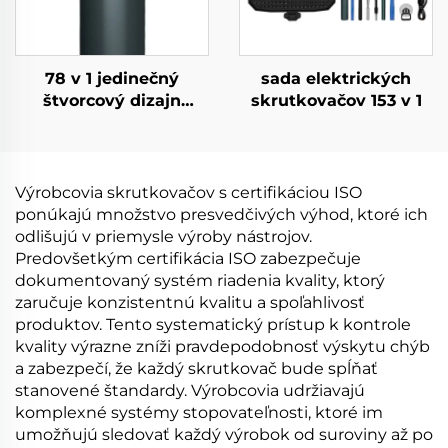
78 v 1 jedinečný
sada elektrických
štvorcový dizajn
skrutkovačov 153 v 1
elektrického
skrutkovača
Výrobcovia skrutkovačov s certifikáciou ISO
ponúkajú množstvo presvedčivých výhod, ktoré ich
odlišujú v priemysle výroby nástrojov.
Predovšetkým certifikácia ISO zabezpečuje
dokumentovaný systém riadenia kvality, ktorý
zaručuje konzistentnú kvalitu a spoľahlivosť
produktov. Tento systematický prístup k kontrole
kvality výrazne zníži pravdepodobnosť výskytu chýb
a zabezpečí, že každý skrutkovač bude spĺňať
stanovené štandardy. Výrobcovia udržiavajú
komplexné systémy stopovateľnosti, ktoré im
umožňujú sledovať každý výrobok od suroviny až po