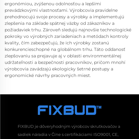
ergonómiou, zvýšenou odolnosťou a lepšími
prevádzkovými vlastnosťami. Výrobcovia pravidelne
prehodnocujú svoje procesy a výrobky a implementujú
zlepšenia na základe spätnej väzby od zákazníkov a
požiadaviek trhu. Zároveň sledujú najnovšie technologické
pokroky vo výrobných zariadeniach a metódach kontroly
kvality, čím zabezpečujú, že ich výrobky zostanú
konkurencieschopné na globálnom trhu. Táto oddanosť
zlepšovaniu sa prejavuje aj v oblasti environmentálnej
udržateľnosti a bezpečnosti pracovníkov, pričom mnohí
výrobcovia zavádzajú ekologicky šetrné postupy a
ergonomické návrhy pracovných miest.
FIXBUD je dôveryhodným výrobcov skrutkovačov a
sadiek náradia v Číne s certifikáciami ISO9001, CE,