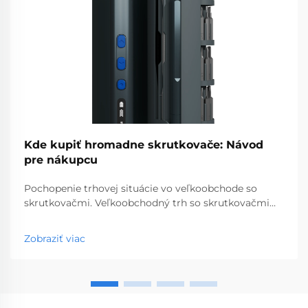
Kde kupiť hromadne skrutkovače: Návod
pre nákupcu
Pochopenie trhovej situácie vo veľkoobchode so
skrutkovačmi. Veľkoobchodný trh so skrutkovačmi
predstavuje kľúčový segment profesionálnych
nástrojov, ktorý obsluhuje podniky od obchodov so
Zobraziť viac
stavebninami až po stavebné spoločnosti. S
globálnou výrobou...