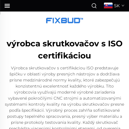
SK
výrobca skrutkovačov s ISO
certifikáciou
Výrobca skrutkovačov s certifikáciou ISO predstavuje
špičku v oblasti výroby presných nástrojov a dodržiava
prísne medzinárodné normy kvality, ktoré zabezpečujú
konzistentnú excelentnosť každého výrobku. Títo
výrobcovia využívajú moderné výrobné zariadenia
vybavené pokročilými CNC strojmi a automatizovanými
systémami kontroly kvality na výrobu skrutkovačov presne
podľa špecifikácií. Výrobný proces zahŕňa sofistikované
postupy tepelného spracovania, presný výber materiálu a
prísne protokoly testovania kvality. Každý skrutkovač
prechádza viacerými kontrolnými etapami, od overenia