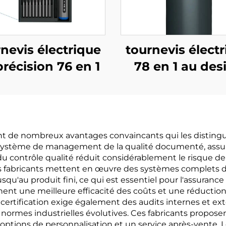
nevis électrique
tournevis élect
récision 76 en 1
78 en 1 au des
carré uniqu
ent de nombreux avantages convaincants qui les distinguen
un système de management de la qualité documenté, assur
 contrôle qualité réduit considérablement le risque de 
s fabricants mettent en œuvre des systèmes complets de 
qu'au produit fini, ce qui est essentiel pour l'assurance
ent une meilleure efficacité des coûts et une réduction
certification exige également des audits internes et ext
normes industrielles évolutives. Ces fabricants propose
options de personnalisation et un service après-vente.