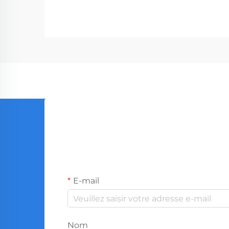
entreprises allant des quincailleries
aux sociétés de construction. Avec
la production mondiale...
E-mail
Nom