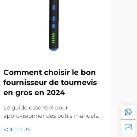
Comment choisir le bon
En
fournisseur de tournevis
en 
en gros en 2024
de
le
Le guide essentiel pour
approvisionner des outils manuels
La 
professionnels de qualité. Dans le
manu
VOIR PLUS
paysage actuel en constante
mar