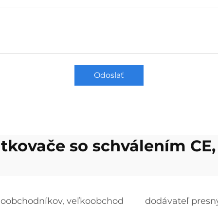
Odoslať
utkovače so schválením CE
loobchodníkov, veľkoobchod
dodávateľ presn