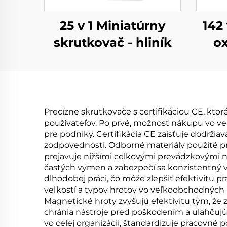
25 v 1 Miniatúrny
142
skrutkovač - hliník
ox
Precízne skrutkovače s certifikáciou CE, kt
používateľov. Po prvé, možnosť nákupu vo ve
pre podniky. Certifikácia CE zaisťuje dodržia
zodpovednosti. Odborné materiály použité pr
prejavuje nižšími celkovými prevádzkovými ná
častých výmen a zabezpečí sa konzistentný v
dlhodobej práci, čo môže zlepšiť efektivitu
veľkostí a typov hrotov vo veľkoobchodných
Magnetické hroty zvyšujú efektivitu tým, že 
chránia nástroje pred poškodením a uľahčujú
vo celej organizácii, štandardizuje pracovné 