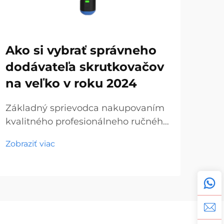
Ako si vybrať správneho
Hr
dodávateľa skrutkovačov
sk
na veľko v roku 2024
do
ná
Základný sprievodca nakupovaním
kvalitného profesionálneho ručného
Ras
náradia V dnešnej dynamickej
ruč
Zobraziť viac
oblasti stavebníctva a výroby sa
trh
Zobr
hľadanie spoľahlivých skrutkovačov
zaži
na veľkoobchod stáva čoraz
bez
dôležitejším pre podniky všetkých
skr
veľkostí. Či už ste hardvérový...
čel
stav