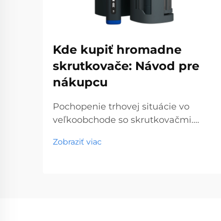
Kde kupiť hromadne
skrutkovače: Návod pre
nákupcu
Pochopenie trhovej situácie vo
veľkoobchode so skrutkovačmi.
Veľkoobchodný trh so skrutkovačmi
Zobraziť viac
predstavuje kľúčový segment
profesionálnych nástrojov, ktorý
obsluhuje podniky od obchodov so
stavebninami až po stavebné
spoločnosti. S globálnou výrobou...