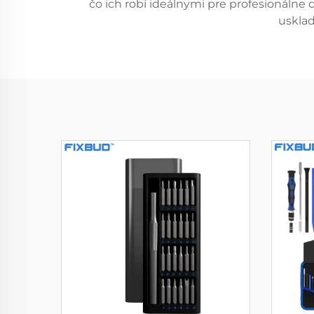
čo ich robí ideálnymi pre profesionálne
usklad