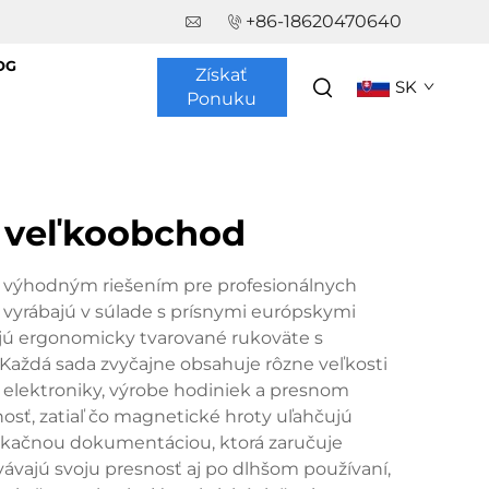
+86-18620470640
OG
Získať
SK
Ponuku
, veľkoobchod
e výhodným riešením pre profesionálnych
sa vyrábajú v súlade s prísnymi európskymi
ajú ergonomicky tvarované rukoväte s
Každá sada zvyčajne obsahuje rôzne veľkosti
ve elektroniky, výrobe hodiniek a presnom
osť, zatiaľ čo magnetické hroty uľahčujú
fikačnou dokumentáciou, ktorá zaručuje
ávajú svoju presnosť aj po dlhšom používaní,