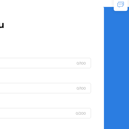
u
0/100
0/100
0/200