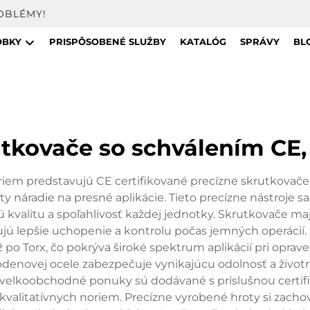
OBLÉMY!
OBKY
PRISPÔSOBENÉ SLUŽBY
KATALÓG
SPRÁVY
BL
utkovače so schválením CE
iem predstavujú CE certifikované precízne skrutkovač
ty náradie na presné aplikácie. Tieto precízne nástroje 
ú kvalitu a spoľahlivosť každej jednotky. Skrutkovače m
ú lepšie uchopenie a kontrolu počas jemných operácií. 
ž po Torx, čo pokrýva široké spektrum aplikácií pri opra
denovej ocele zabezpečuje vynikajúcu odolnosť a životn
 velkoobchodné ponuky sú dodávané s príslušnou certi
alitatívnych noriem. Precízne vyrobené hroty si zachov