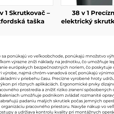
 v 1 Skrutkovač –
38 v 1 Precíz
fordská taška
elektrický skrut
oré sa ponúkajú vo veľkoobchode, ponúkajú množstvo vý
ľkom výrazne zníži náklady na jednotku, čo umožňuje le
vanie európskych bezpečnostných noriem, čo poskytuje dôv
i výrobe, najmä chróm-vanadová oceľ, ponúkajú výnimoč
kladmi v priebehu času. Precízne vyrobené hroty udržujú
ýkon pri rôznych aplikáciách. Ergonomické prvky dizajn
 pracovného prostredia a znížiť riziko zranení spôsoben
 baleniach umožňuje podnikom zvládať rozmanité opravy
zabraňujú padaniu malých skrutiek počas jemných operác
 organizáciu pracovného priestoru. Navyše nákup vo veľ
postupy a udržiava kontrolu kvality pri montážnych operá