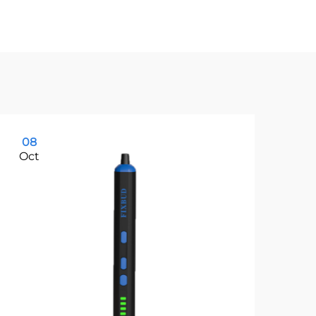
08
1
Oct
Oc