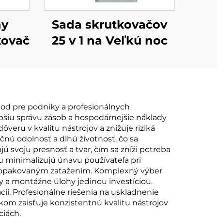
ny
Sada skrutkovačov
kovač
25 v 1 na Veľkú noc
hod pre podniky a profesionálnych
pšiu správu zásob a hospodárnejšie náklady
eru v kvalitu nástrojov a znižuje riziká
nú odolnosť a dlhú životnosť, čo sa
 svoju presnosť a tvar, čím sa zníži potreba
u minimalizujú únavu používateľa pri
ých opakovaným zaťažením. Komplexný výber
 a montážne úlohy jedinou investíciou.
ií. Profesionálne riešenia na uskladnenie
kom zaisťuje konzistentnú kvalitu nástrojov
ciách.