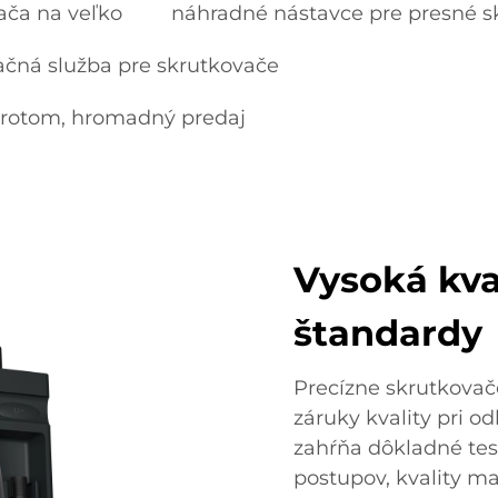
ača na veľko
náhradné nástavce pre presné 
ačná služba pre skrutkovače
hrotom, hromadný predaj
Vysoká kval
štandardy
Precízne skrutkovače
záruky kvality pri o
zahŕňa dôkladné tes
postupov, kvality m