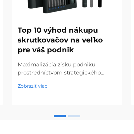
Top 10 výhod nákupu
skrutkovačov na veľko
pre váš podnik
Maximalizácia zisku podniku
prostredníctvom strategického
nakupovania nástrojov. Na
Zobraziť viac
dnešnom konkurenčnom trhu s
hardvérom a stavebnými
materiálmi môžu múdre
rozhodnutia týkajúce sa nákupu
výrazne ovplyvniť vašu ziskovosť.
Nákup skrutkovačov vo veľkom sa