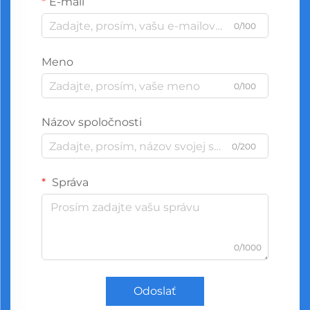
E-mail
0/100
Meno
0/100
Názov spoločnosti
0/200
Správa
0/1000
Odoslať