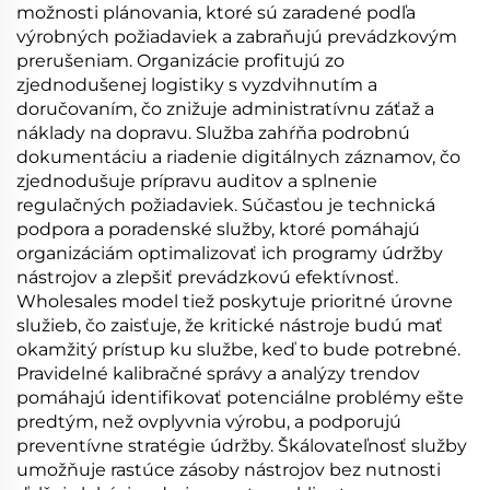
možnosti plánovania, ktoré sú zaradené podľa
výrobných požiadaviek a zabraňujú prevádzkovým
prerušeniam. Organizácie profitujú zo
zjednodušenej logistiky s vyzdvihnutím a
doručovaním, čo znižuje administratívnu záťaž a
náklady na dopravu. Služba zahŕňa podrobnú
dokumentáciu a riadenie digitálnych záznamov, čo
zjednodušuje prípravu auditov a splnenie
regulačných požiadaviek. Súčasťou je technická
podpora a poradenské služby, ktoré pomáhajú
organizáciám optimalizovať ich programy údržby
nástrojov a zlepšiť prevádzkovú efektívnosť.
Wholesales model tiež poskytuje prioritné úrovne
služieb, čo zaisťuje, že kritické nástroje budú mať
okamžitý prístup ku službe, keď to bude potrebné.
Pravidelné kalibračné správy a analýzy trendov
pomáhajú identifikovať potenciálne problémy ešte
predtým, než ovplyvnia výrobu, a podporujú
preventívne stratégie údržby. Škálovateľnosť služby
umožňuje rastúce zásoby nástrojov bez nutnosti