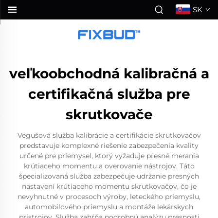
SK
veľkoobchodná kalibračná a
certifikačná služba pre
skrutkovače
Vegušová služba kalibrácie a certifikácie skrutkovačov
predstavuje komplexné riešenie zabezpečenia kvality
určené pre priemysel, ktorý vyžaduje presné merania
krútiaceho momentu a overovanie nástrojov. Táto
špecializovaná služba zabezpečuje udržanie presných
nastavení krútiaceho momentu skrutkovačov, čo je
nevyhnutné v procesoch výroby, leteckého priemyslu,
automobilového priemyslu a montáže lekárskych
prístrojov. Služba zahŕňa podrobnú analýzu presnosti