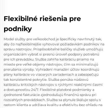
Flexibilné riešenia pre
podniky
Model služby pre veľkoobchod je špecificky navrhnutý tak,
aby čo najflexibilnejšie vyhovoval požiadavkám podnikov na
správu nástrojov. Prispôsobiteľné balíčky služieb umožňujú
organizáciám vybrať si presnú úroveň podpory potrebnú
pre ich prevádzku. Služba zahŕňa kalibráciu priamo na
mieste pre veľké objemy nástrojov, čím sa minimalizujú
prerušenia výroby. Vyhradení manažéri účtov koordinujú
plány kalibrácie vo viacerých zariadeniach a zabezpečujú
tak konzistentné pokrytie. Služba ponúka núdzovú
kalibráciu kritických nástrojov s rýchlymi reakčnými časmi
a dostupnosťou 24/7. Flexibilné platebné podmienky a
zjednotené fakturácie zjednodušujú finančnú správu pri
rozsiahlych prevádzkach. Služba sa plynule škáluje spolu s
rastom klienta a udržiava kvalitu a efektivitu bez ohľadu na