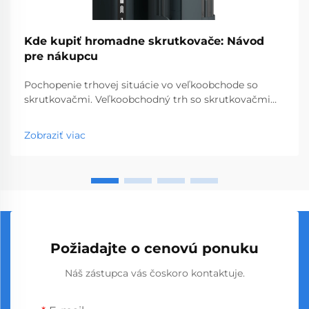
Kde kupiť hromadne skrutkovače: Návod
pre nákupcu
Pochopenie trhovej situácie vo veľkoobchode so
skrutkovačmi. Veľkoobchodný trh so skrutkovačmi
predstavuje kľúčový segment profesionálnych
nástrojov, ktorý obsluhuje podniky od obchodov so
Zobraziť viac
stavebninami až po stavebné spoločnosti. S
globálnou výrobou...
Požiadajte o cenovú ponuku
Náš zástupca vás čoskoro kontaktuje.