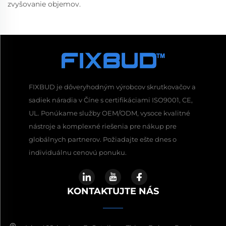
zvyšovanie objemov.
FIXBUD je dôveryhodným výrobcov skrutkovačov a
sadiek náradia v Číne s certifikáciami ISO9001, CE,
UL. Ponúkame služby OEM/ODM, vysoce kvalitné
nástroje a komplexné riešenia pre nákup pre
globálnych partnerov. Požiadajte ešte dnes o
individuálnu cenovú ponuku.
KONTAKTUJTE NÁS