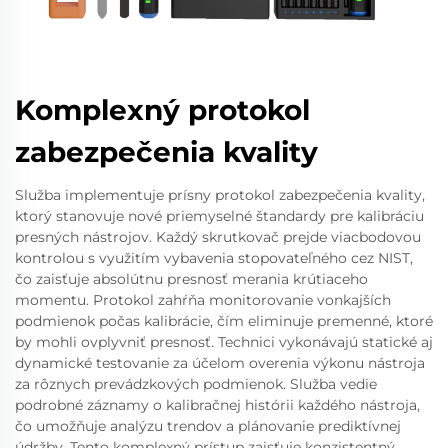
Komplexný protokol
zabezpečenia kvality
Služba implementuje prísny protokol zabezpečenia kvality,
ktorý stanovuje nové priemyselné štandardy pre kalibráciu
presných nástrojov. Každý skrutkovač prejde viacbodovou
kontrolou s využitím vybavenia stopovateľného cez NIST,
čo zaisťuje absolútnu presnosť merania krútiaceho
momentu. Protokol zahŕňa monitorovanie vonkajších
podmienok počas kalibrácie, čím eliminuje premenné, ktoré
by mohli ovplyvniť presnosť. Technici vykonávajú statické aj
dynamické testovanie za účelom overenia výkonu nástroja
za rôznych prevádzkových podmienok. Služba vedie
podrobné záznamy o kalibračnej histórii každého nástroja,
čo umožňuje analýzu trendov a plánovanie prediktívnej
údržby. Tento komplexný prístup zaisťuje konzistentný