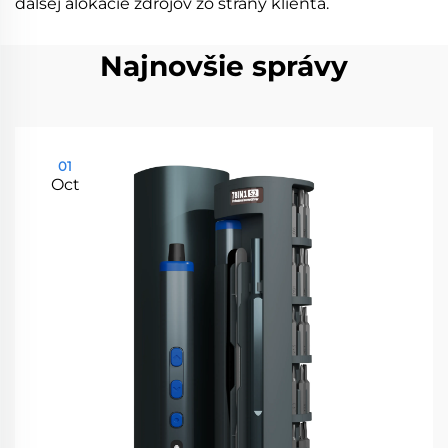
ďalšej alokácie zdrojov zo strany klienta.
Najnovšie správy
01
Oct