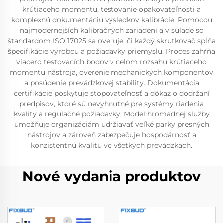
krútiaceho momentu, testovanie opakovateľnosti a
komplexnú dokumentáciu výsledkov kalibrácie. Pomocou
najmodernejších kalibračných zariadení a v súlade so
štandardom ISO 17025 sa overuje, či každý skrutkovač spĺňa
špecifikácie výrobcu a požiadavky priemyslu. Proces zahŕňa
viacero testovacích bodov v celom rozsahu krútiaceho
momentu nástroja, overenie mechanických komponentov
a posúdenie prevádzkovej stability. Dokumentácia
certifikácie poskytuje stopovateľnosť a dôkaz o dodržaní
predpisov, ktoré sú nevyhnutné pre systémy riadenia
kvality a regulačné požiadavky. Model hromadnej služby
umožňuje organizáciám udržiavať veľké parky presných
nástrojov a zároveň zabezpečuje hospodárnosť a
konzistentnú kvalitu vo všetkých prevádzkach.
Nové vydania produktov