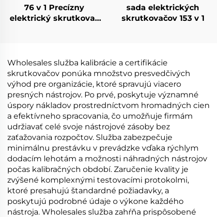
76 v 1 Precízny
sada elektrických
elektrický skrutkovač
skrutkovačov 153 v 1
s krútiacim
momentom
Wholesales služba kalibrácie a certifikácie
skrutkovačov ponúka množstvo presvedčivých
výhod pre organizácie, ktoré spravujú viacero
presných nástrojov. Po prvé, poskytuje významné
úspory nákladov prostredníctvom hromadných cien
a efektívneho spracovania, čo umožňuje firmám
udržiavať celé svoje nástrojové zásoby bez
zaťažovania rozpočtov. Služba zabezpečuje
minimálnu prestávku v prevádzke vďaka rýchlym
dodacím lehotám a možnosti náhradných nástrojov
počas kalibračných období. Zaručenie kvality je
zvýšené komplexnými testovacími protokolmi,
ktoré presahujú štandardné požiadavky, a
poskytujú podrobné údaje o výkone každého
nástroja. Wholesales služba zahŕňa prispôsobené