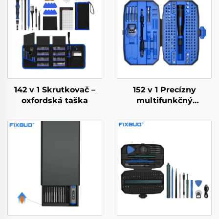
142 v 1 Skrutkovač –
152 v 1 Precízny
oxfordská taška
multifunkčný
skrutkovač