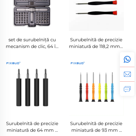
set de surubelniță cu
Surubelnită de precizie
mecanism de clic, 64 în
miniatură de 118,2 mm –
1, cu vârfuri din oțel S2,
Surubelnită magnetică
mânecă detașabilă și
personalizabilă cu
convertibilă
capac rotativ
Surubelnită de precizie
Surubelnită de precizie
miniatură de 64 mm –
miniatură de 93 mm –