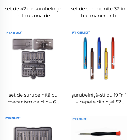
set de 42 de surubelnițe
set de șurubelnițe 37-in-
în 1 cu zonă de
1 cu mâner anti-
magnetizare și
alunecare cu nervură și
demagnetizare
etichete pentru tipul de
vârf
set de surubelniță cu
șurubelniță-stilou 19 în 1
mecanism de clic – 69
– capete din oțel S2,
în 1, capete S2, 6 aleze și
spațiu de stocare
4 tije de prelungire,
ascuns și opțiuni de
direct de la fabrică OEM
culoare OEM