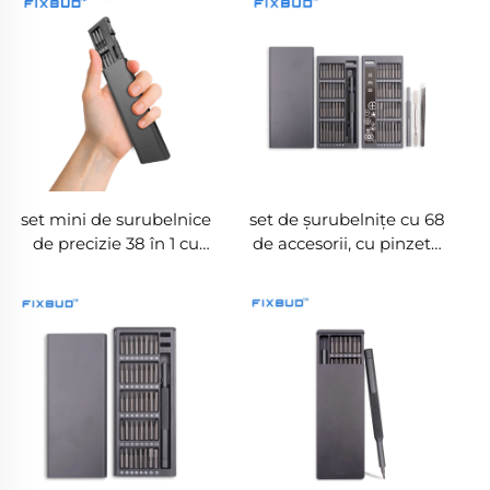
set mini de surubelnice
set de șurubelnițe cu 68
de precizie 38 în 1 cu
de accesorii, cu pinzetă
carcasă din aliaj de
și spudger
aluminiu, vârfuri duble
din oțel S2,
magnetizator și
demagnetizator
integrat