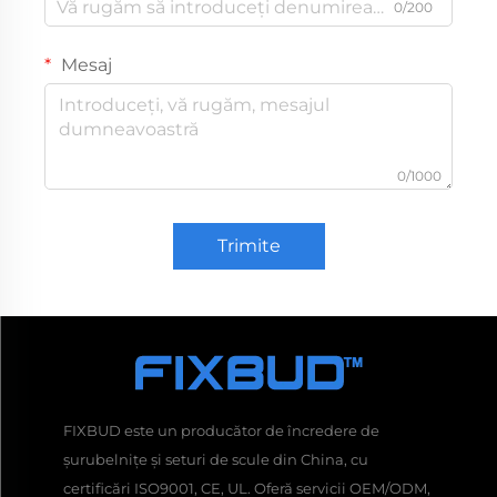
0/200
Mesaj
0/1000
Trimite
FIXBUD este un producător de încredere de
șurubelnițe și seturi de scule din China, cu
certificări ISO9001, CE, UL. Oferă servicii OEM/ODM,