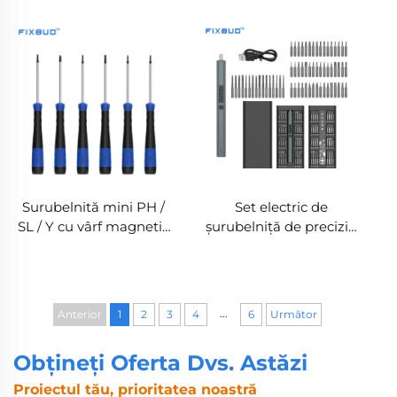
Surubelnită magnetică
Surubelnită magnetică
personalizabilă
personalizabilă cu
capac rotativ
Surubelnită mini PH /
Set electric de
SL / Y cu vârf magnetic
șurubelniță de precizie
și vârf din oțel S2
cu 66 de accesorii
pentru reparații
electronice
...
Anterior
1
2
3
4
6
Următor
Obțineți Oferta Dvs. Astăzi
Proiectul tău, prioritatea noastră