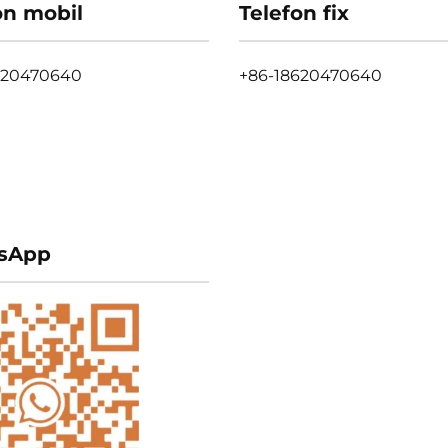
on mobil
Telefon fix
620470640
+86-18620470640
sApp