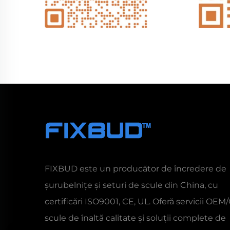
FIXBUD este un producător de încredere de
șurubelnițe și seturi de scule din China, cu
certificări ISO9001, CE, UL. Oferă servicii OE
scule de înaltă calitate și soluții complete de