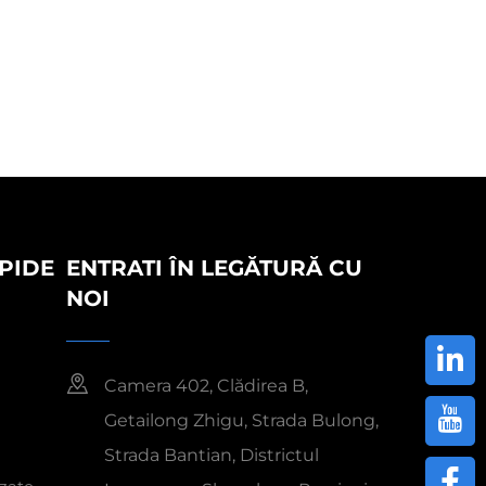
PIDE
ENTRATI ÎN LEGĂTURĂ CU
NOI
Camera 402, Clădirea B,
Getailong Zhigu, Strada Bulong,
Strada Bantian, Districtul