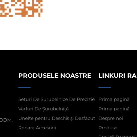
PRODUSELE NOASTRE
LINKURI RA
Seturi De Surubelnice De Precizie
Prima pagină
Vârfuri De Şurubelniţă
Prima pagină
Unelte pentru Deschis și Desfăcut
Despre noi
M/ODM,
Repara Accesorii
Produse