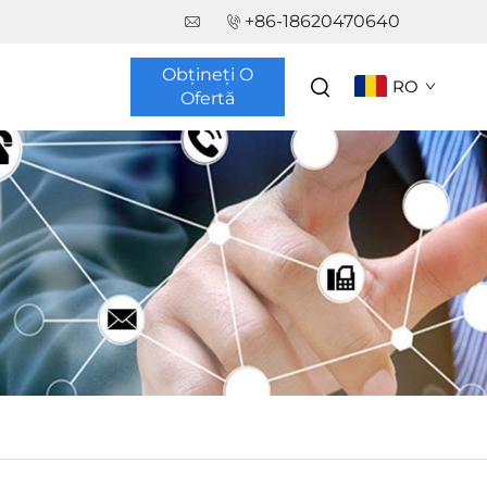
+86-18620470640
Obțineți O
RO
Ofertă