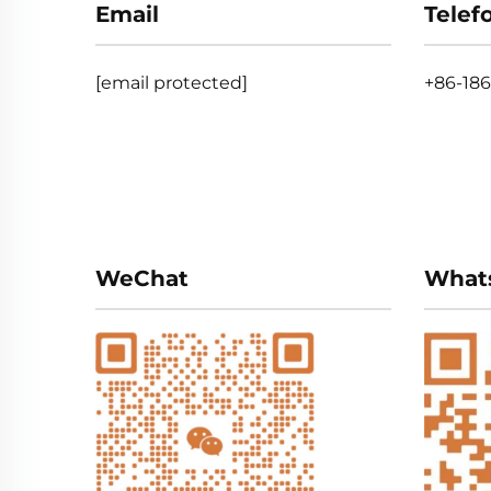
Email
Telef
[email protected]
+86-18
WeChat
What