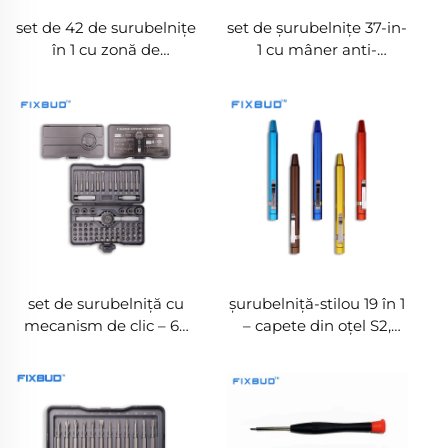
set de 42 de surubelnițe
set de șurubelnițe 37-in-
în 1 cu zonă de
1 cu mâner anti-
magnetizare și
alunecare cu nervură și
demagnetizare
etichete pentru tipul de
vârf
set de surubelniță cu
șurubelniță-stilou 19 în 1
mecanism de clic – 69
– capete din oțel S2,
în 1, capete S2, 6 aleze și
spațiu de stocare
4 tije de prelungire,
ascuns și opțiuni de
direct de la fabrică OEM
culoare OEM