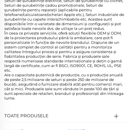
Seturi de șurubelnițe electrice, Seturi de șurubelnițe cu clichet,
Seturi de șurubelnițe cadou promoționale, Seturi de
șurubelnițe pentru reparații (aplicabile pentru
telefoane/calculatoare/ochelari Apple etc.), Seturi industriale de
șurubelnițe cu capete interschimbabile etc. Acestea sunt
disponibile într-o varietate de dimensiuni și configurații și pot
satisface toate nevoile dvs. de utilaje la un preț redus.
În ceea ce privește serviciile, oferă soluții flexibile OEM și ODM,
de la proiectarea produsului până la ambalare, care pot fi
personalizate în funcție de nevoile brandului. Dispune de un
sistem complet de control al calității pentru a monitoriza
calitatea întregului proces și pentru a asigura consistența și
fiabilitatea producției de serie. Fabrica și produsele sale
respectă numeroase standarde internaționale și dețin o gamă
largă de certificate, cum ar fi BSCI, ISO9001, CE, ROHS, UL, PSE
etc.
Are o capacitate puternică de producție, cu o producție anuală
de peste 2,5 milioane de seturi și peste 250 de milioane de
bucăți, asigurând o furnizare stabilă atât pentru comenzi mari,
cât și mici. Produsele sale sunt vândute în peste 100 de țări și
sunt apreciate de retaileri, branduri și profesioniști din întreaga
lume.
TOATE PRODUSELE