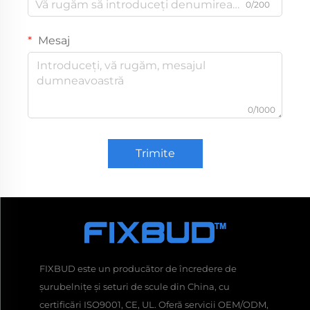
0/200
Mesaj
0/1000
Trimite
FIXBUD este un producător de încredere de
șurubelnițe și seturi de scule din China, cu
certificări ISO9001, CE, UL. Oferă servicii OEM/ODM,