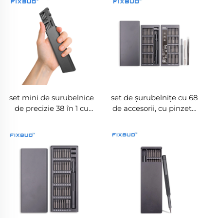
set mini de surubelnice
set de șurubelnițe cu 68
de precizie 38 în 1 cu
de accesorii, cu pinzetă
carcasă din aliaj de
și spudger
aluminiu, vârfuri duble
din oțel S2,
magnetizator și
demagnetizator
integrat