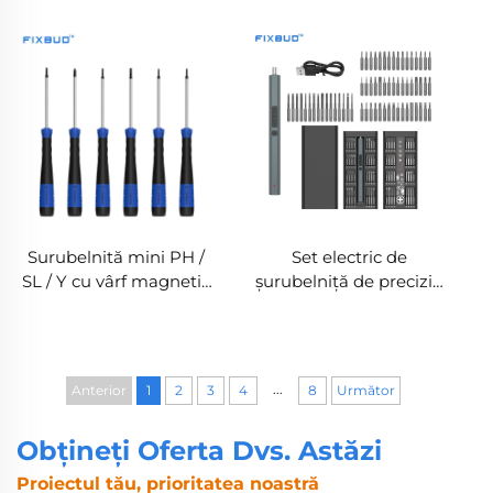
Surubelnită magnetică
Surubelnită magnetică
personalizabilă
personalizabilă cu
capac rotativ
Surubelnită mini PH /
Set electric de
SL / Y cu vârf magnetic
șurubelniță de precizie
și vârf din oțel S2
cu 66 de accesorii
pentru reparații
electronice
...
Anterior
1
2
3
4
8
Următor
Obțineți Oferta Dvs. Astăzi
Proiectul tău, prioritatea noastră