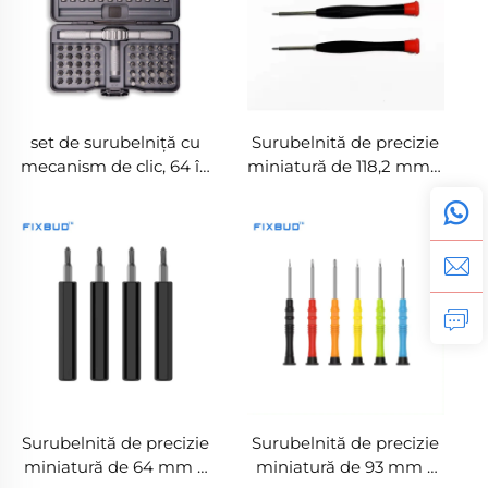
set de surubelniță cu
Surubelnită de precizie
mecanism de clic, 64 în
miniatură de 118,2 mm –
1, cu vârfuri din oțel S2,
Surubelnită magnetică
mânecă detașabilă și
personalizabilă cu
convertibilă
capac rotativ
Surubelnită de precizie
Surubelnită de precizie
miniatură de 64 mm –
miniatură de 93 mm –