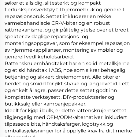
søker et allsidig, slitesterkt og kompakt
flerfunksjonsverktøy til hjemmebruk og generell
reparasjonsbruk. Settet inkluderer en rekke
varmebehandlede CR-V-biter og en robust
rattmekanisme, og gir pålitelig ytelse over et bredt
spekter av daglige reparasjons- og
monteringsoppgaver, som for eksempel reparasjon
av hjemmekapplianser, montering av møbler og
generell vedlikeholdsarbeid.
Rattenskrujernhåndtaket har en solid metallkjerne
og et sklihåndtak i ABS, noe som sikrer behagelig
betjening og sikkert dreiemoment. Alle biter er
herdet og smidd for økt styrke og lang levetid. Lett
og enkelt å lagre, passer dette settet godt inn i
komplette verktøysett, DIY-produktserier og
butikksalg eller kampanjepakker.
Ideelt for kjøp i bulk, er dette rattenskrujernsettet
tilgjengelig med OEM/ODM-alternativer, inkludert
tilpassede bits, håndtaksfarger, logotrykk og
emballasjeløsninger for å oppfylle krav fra ditt merke