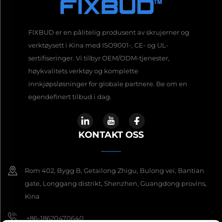
FIXBUD er en pålitelig produsent av skrujerner og
verktøysett i Kina med ISO9001-, CE- og UL-
sertifiseringer. Vi tilbyr OEM/ODM-tjenester,
høykvalitets verktøy og komplette
innkjøpsløsninger for globale partnere. Be om en
egendefinert tilbud i dag.
KONTAKT OSS
Rom 402, Bygg B, Getailong Zhigu, Bulong vei, Bantian
gate, Longgang distrikt, Shenzhen, Guangdong provins,
Kina
+86-18620470640