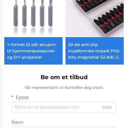
Y-formet S2 stål skrujern
20 stk anti-slip
øysett
til hjemmereparasjoner
kryssformete impakt PH2-
og DIY-prosjekter
bits, magnetisk S2-stål, 25
mm, 1/4 tomme
heksalskaft
Be om et tilbud
Vår representant vil kontakte deg snart.
Epost
0/100
Navn