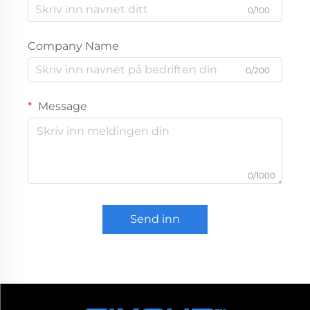
0/100
Company Name
0/200
Message
0/1000
Send inn