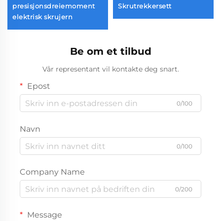
øysett
presisjonsdreiemoment
Skrutrekkersett
elektrisk skrujern
Be om et tilbud
Vår representant vil kontakte deg snart.
Epost
0/100
Navn
0/100
Company Name
0/200
Message