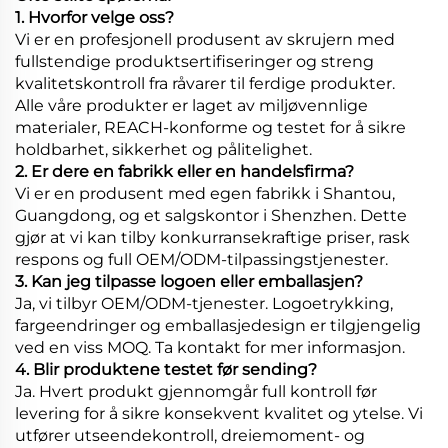
1. Hvorfor velge oss?
Vi er en profesjonell produsent av skrujern med
fullstendige produktsertifiseringer og streng
kvalitetskontroll fra råvarer til ferdige produkter.
Alle våre produkter er laget av miljøvennlige
materialer, REACH-konforme og testet for å sikre
holdbarhet, sikkerhet og pålitelighet.
2. Er dere en fabrikk eller en handelsfirma?
Vi er en produsent med egen fabrikk i Shantou,
Guangdong, og et salgskontor i Shenzhen. Dette
gjør at vi kan tilby konkurransekraftige priser, rask
respons og full OEM/ODM-tilpassingstjenester.
3. Kan jeg tilpasse logoen eller emballasjen?
Ja, vi tilbyr OEM/ODM-tjenester. Logoetrykking,
fargeendringer og emballasjedesign er tilgjengelig
ved en viss MOQ. Ta kontakt for mer informasjon.
4. Blir produktene testet før sending?
Ja. Hvert produkt gjennomgår full kontroll før
levering for å sikre konsekvent kvalitet og ytelse. Vi
utfører utseendekontroll, dreiemoment- og