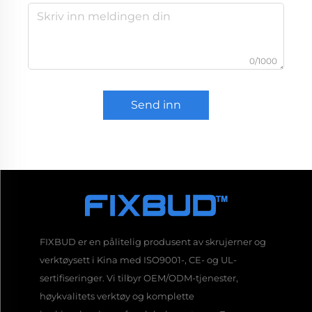
0/1000
Send inn
FIXBUD er en pålitelig produsent av skrujerner og
verktøysett i Kina med ISO9001-, CE- og UL-
sertifiseringer. Vi tilbyr OEM/ODM-tjenester,
høykvalitets verktøy og komplette