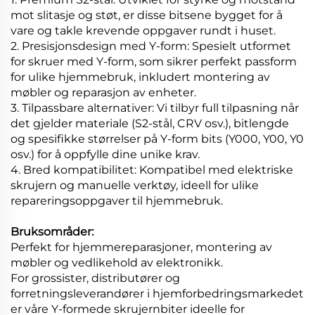
mot slitasje og støt, er disse bitsene bygget for å
vare og takle krevende oppgaver rundt i huset.
2. Presisjonsdesign med Y-form: Spesielt utformet
for skruer med Y-form, som sikrer perfekt passform
for ulike hjemmebruk, inkludert montering av
møbler og reparasjon av enheter.
3. Tilpassbare alternativer: Vi tilbyr full tilpasning når
det gjelder materiale (S2-stål, CRV osv.), bitlengde
og spesifikke størrelser på Y-form bits (Y000, Y00, Y0
osv.) for å oppfylle dine unike krav.
4. Bred kompatibilitet: Kompatibel med elektriske
skrujern og manuelle verktøy, ideell for ulike
repareringsoppgaver til hjemmebruk.
Bruksområder:
Perfekt for hjemmereparasjoner, montering av
møbler og vedlikehold av elektronikk.
For grossister, distributører og
forretningsleverandører i hjemforbedringsmarkedet
er våre Y-formede skrujernbiter ideelle for