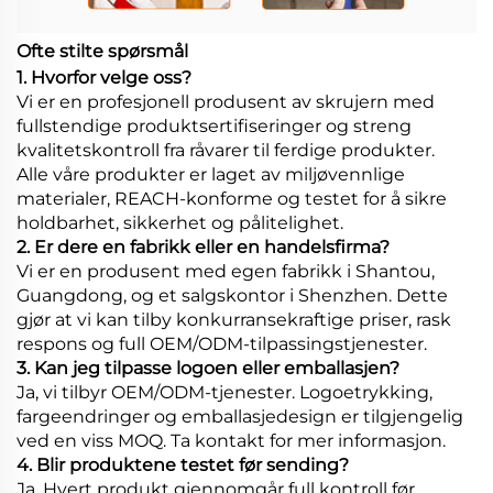
Ofte stilte spørsmål
1. Hvorfor velge oss?
Vi er en profesjonell produsent av skrujern med
fullstendige produktsertifiseringer og streng
kvalitetskontroll fra råvarer til ferdige produkter.
Alle våre produkter er laget av miljøvennlige
materialer, REACH-konforme og testet for å sikre
holdbarhet, sikkerhet og pålitelighet.
2. Er dere en fabrikk eller en handelsfirma?
Vi er en produsent med egen fabrikk i Shantou,
Guangdong, og et salgskontor i Shenzhen. Dette
gjør at vi kan tilby konkurransekraftige priser, rask
respons og full OEM/ODM-tilpassingstjenester.
3. Kan jeg tilpasse logoen eller emballasjen?
Ja, vi tilbyr OEM/ODM-tjenester. Logoetrykking,
fargeendringer og emballasjedesign er tilgjengelig
ved en viss MOQ. Ta kontakt for mer informasjon.
4. Blir produktene testet før sending?
Ja. Hvert produkt gjennomgår full kontroll før