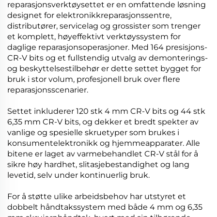
reparasjonsverktøysettet er en omfattende løsning
designet for elektronikkreparasjonssentre,
distributører, servicelag og grossister som trenger
et komplett, høyeffektivt verktøyssystem for
daglige reparasjonsoperasjoner. Med 164 presisjons-
CR-V bits og et fullstendig utvalg av demonterings-
og beskyttelsestilbehør er dette settet bygget for
bruk i stor volum, profesjonell bruk over flere
reparasjonsscenarier.
Settet inkluderer 120 stk 4 mm CR-V bits og 44 stk
6,35 mm CR-V bits, og dekker et bredt spekter av
vanlige og spesielle skruetyper som brukes i
konsumentelektronikk og hjemmeapparater. Alle
bitene er laget av varmebehandlet CR-V stål for å
sikre høy hardhet, slitasjebestandighet og lang
levetid, selv under kontinuerlig bruk.
For å støtte ulike arbeidsbehov har utstyret et
dobbelt håndtakssystem med både 4 mm og 6,35