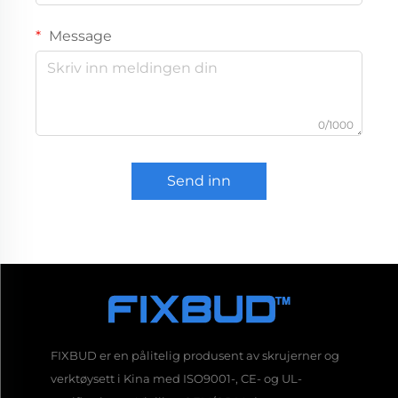
Message
0/1000
Send inn
FIXBUD er en pålitelig produsent av skrujerner og
verktøysett i Kina med ISO9001-, CE- og UL-