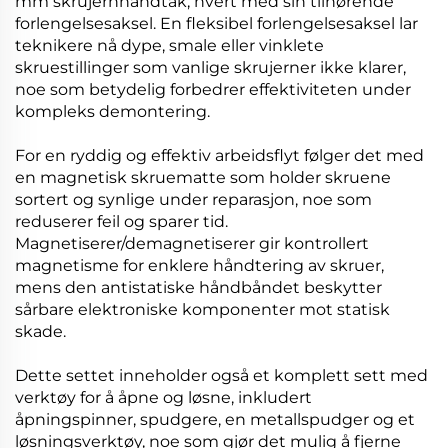
mm skrujernhåndtak, hvert med sin tilhørende
forlengelsesaksel. En fleksibel forlengelsesaksel lar
teknikere nå dype, smale eller vinklete
skruestillinger som vanlige skrujerner ikke klarer,
noe som betydelig forbedrer effektiviteten under
kompleks demontering.
For en ryddig og effektiv arbeidsflyt følger det med
en magnetisk skruematte som holder skruene
sortert og synlige under reparasjon, noe som
reduserer feil og sparer tid.
Magnetiserer/demagnetiserer gir kontrollert
magnetisme for enklere håndtering av skruer,
mens den antistatiske håndbåndet beskytter
sårbare elektroniske komponenter mot statisk
skade.
Dette settet inneholder også et komplett sett med
verktøy for å åpne og løsne, inkludert
åpningspinner, spudgere, en metallspudger og et
løsningsverktøy, noe som gjør det mulig å fjerne