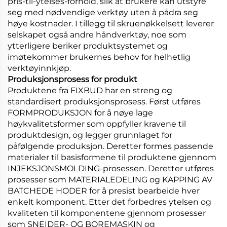
pris-til-ytelses-forhold, slik at brukere kan utstyre
seg med nødvendige verktøy uten å pådra seg
høye kostnader. I tillegg til skruenøkkelsett leverer
selskapet også andre håndverktøy, noe som
ytterligere beriker produktsystemet og
imøtekommer brukernes behov for helhetlig
verktøyinnkjøp.
Produksjonsprosess for produkt
Produktene fra FIXBUD har en streng og
standardisert produksjonsprosess. Først utføres
FORMPRODUKSJON for å nøye lage
høykvalitetsformer som oppfyller kravene til
produktdesign, og legger grunnlaget for
påfølgende produksjon. Deretter formes passende
materialer til basisformene til produktene gjennom
INJEKSJONSMOLDING-prosessen. Deretter utføres
prosesser som MATERIALEDELING og KAPPING AV
BATCHEDE HODER for å presist bearbeide hver
enkelt komponent. Etter det forbedres ytelsen og
kvaliteten til komponentene gjennom prosesser
som SNEIDER- OG BOREMASKIN og