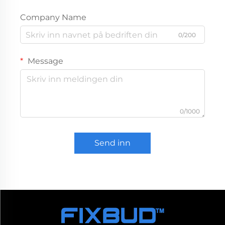
Company Name
0/200
Message
0/1000
Send inn