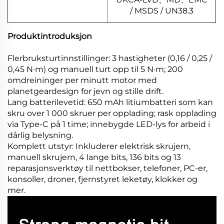
/ MSDS / UN38.3
Produktintroduksjon
Flerbruksturtinnstillinger: 3 hastigheter (0,16 / 0,25 /
0,45 N·m) og manuell turt opp til 5 N·m; 200
omdreininger per minutt motor med
planetgeardesign for jevn og stille drift.
Lang batterilevetid: 650 mAh litiumbatteri som kan
skru over 1 000 skruer per opplading; rask opplading
via Type-C på 1 time; innebygde LED-lys for arbeid i
dårlig belysning.
Komplett utstyr: Inkluderer elektrisk skrujern,
manuell skrujern, 4 lange bits, 136 bits og 13
reparasjonsverktøy til nettbokser, telefoner, PC-er,
konsoller, droner, fjernstyret leketøy, klokker og
mer.