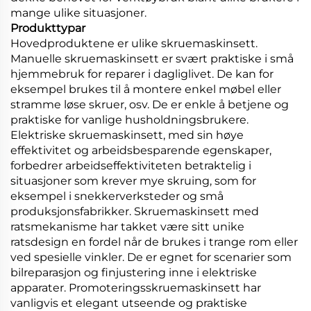
mange ulike situasjoner.
Produkttypar
Hovedproduktene er ulike skruemaskinsett.
Manuelle skruemaskinsett er svært praktiske i små
hjemmebruk for reparer i dagliglivet. De kan for
eksempel brukes til å montere enkel møbel eller
stramme løse skruer, osv. De er enkle å betjene og
praktiske for vanlige husholdningsbrukere.
Elektriske skruemaskinsett, med sin høye
effektivitet og arbeidsbesparende egenskaper,
forbedrer arbeidseffektiviteten betraktelig i
situasjoner som krever mye skruing, som for
eksempel i snekkerverksteder og små
produksjonsfabrikker. Skruemaskinsett med
ratsmekanisme har takket være sitt unike
ratsdesign en fordel når de brukes i trange rom eller
ved spesielle vinkler. De er egnet for scenarier som
bilreparasjon og finjustering inne i elektriske
apparater. Promoteringsskruemaskinsett har
vanligvis et elegant utseende og praktiske