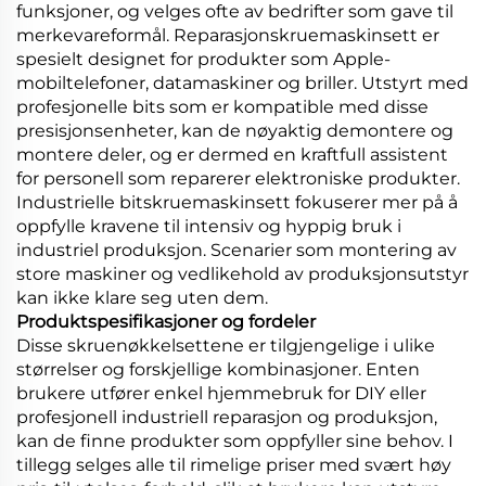
funksjoner, og velges ofte av bedrifter som gave til
merkevareformål. Reparasjonskruemaskinsett er
spesielt designet for produkter som Apple-
mobiltelefoner, datamaskiner og briller. Utstyrt med
profesjonelle bits som er kompatible med disse
presisjonsenheter, kan de nøyaktig demontere og
montere deler, og er dermed en kraftfull assistent
for personell som reparerer elektroniske produkter.
Industrielle bitskruemaskinsett fokuserer mer på å
oppfylle kravene til intensiv og hyppig bruk i
industriel produksjon. Scenarier som montering av
store maskiner og vedlikehold av produksjonsutstyr
kan ikke klare seg uten dem.
Produktspesifikasjoner og fordeler
Disse skruenøkkelsettene er tilgjengelige i ulike
størrelser og forskjellige kombinasjoner. Enten
brukere utfører enkel hjemmebruk for DIY eller
profesjonell industriell reparasjon og produksjon,
kan de finne produkter som oppfyller sine behov. I
tillegg selges alle til rimelige priser med svært høy