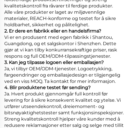
kvalitetskontroll fra råvarer til ferdige produkter.
Alle våre produkter er laget av miljøvennlige
materialer, REACH-konforme og testet for å sikre
holdbarhet, sikkerhet og pålitelighet.
2. Er dere en fabrikk eller en handelsfirma?
Vi er en produsent med egen fabrikk i Shantou,
Guangdong, og et salgskontor i Shenzhen. Dette
gjør at vi kan tilby konkurransekraftige priser, rask
respons og full OEM/ODM-tilpassingstjenester.
3. Kan jeg tilpasse logoen eller emballasjen?
Ja, vi tilbyr OEM/ODM-tjenester. Logoetrykking,
fargeendringer og emballasjedesign er tilgjengelig
ved en viss MOQ. Ta kontakt for mer informasjon.
4. Blir produktene testet før sending?
Ja. Hvert produkt gjennomgår full kontroll før
levering for å sikre konsekvent kvalitet og ytelse. Vi
utfører utseendekontroll, dreiemoment- og
bitsnøyaktighetstester samt funksjonsinspeksjoner.
Streng kvalitetskontroll hjelper våre kunder med å
redusere reklamasjoner etter salg og selge med tillit