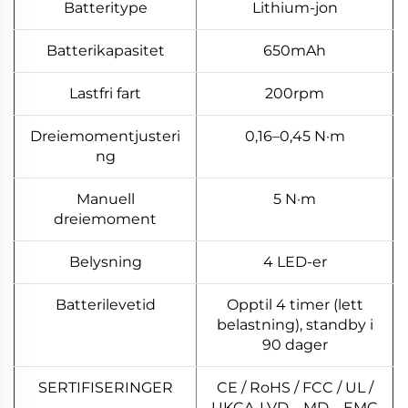
Batteritype
Lithium-jon
Batterikapasitet
650mAh
Lastfri fart
200rpm
Dreiemomentjusteri
0,16–0,45 N·m
ng
Manuell
5 N·m
dreiemoment
Belysning
4 LED-er
Batterilevetid
Opptil 4 timer (lett
belastning), standby i
90 dager
SERTIFISERINGER
CE / RoHS / FCC / UL /
UKCA-LVD、MD、EMC