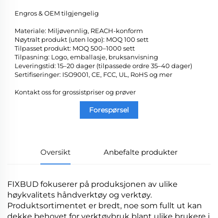
Engros & OEM tilgjengelig
Materiale: Miljøvennlig, REACH-konform
Nøytralt produkt (uten logo): MOQ 100 sett
Tilpasset produkt: MOQ 500–1000 sett
Tilpasning: Logo, emballasje, bruksanvisning
Leveringstid: 15–20 dager (tilpassede ordre 35–40 dager)
Sertifiseringer: ISO9001, CE, FCC, UL, RoHS og mer
Kontakt oss for grossistpriser og prøver
Forespørsel
Oversikt
Anbefalte produkter
FIXBUD fokuserer på produksjonen av ulike
høykvalitets håndverktøy og verktøy.
Produktsortimentet er bredt, noe som fullt ut kan
dekke behovet for verktøybruk blant ulike brukere i