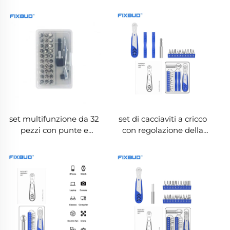
mm in acciaio S2
da 1/4'' per avvitatori a
impulsi e utensili
elettrici
set multifunzione da 32
set di cacciaviti a cricco
pezzi con punte e
con regolazione della
cricchetto
coppia 14in1 con punte
in CRV