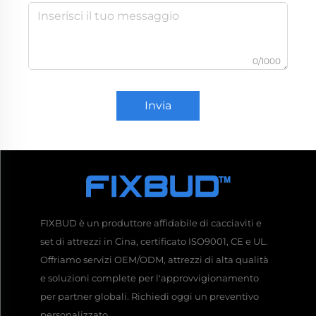
0/1000
Invia
FIXBUD è un produttore affidabile di cacciaviti e
set di attrezzi in Cina, certificato ISO9001, CE e UL.
Offriamo servizi OEM/ODM, attrezzi di alta qualità
e soluzioni complete per l'approvvigionamento
per partner globali. Richiedi oggi un preventivo
personalizzato.