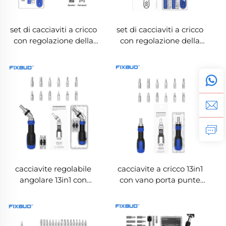
set di cacciaviti a cricco
set di cacciaviti a cricco
con regolazione della
con regolazione della
coppia 12in1 con punte
coppia 22in1 con punte
in CRV
in CRV
cacciavite regolabile
cacciavite a cricco 13in1
angolare 13in1 con
con vano porta punte
impugnatura rotante a
integrato
5 posizioni