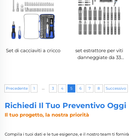
Set di cacciaviti a cricco
set estrattore per viti
danneggiate da 33
pezzi | Estrattori a
doppia testa in acciaio
S2 e punte per trapano
...
Precedente
1
3
4
5
6
7
8
Successivo
Richiedi Il Tuo Preventivo Oggi
Il tuo progetto, la nostra priorità
Compila i tuoi dati e le tue esigenze, e il nostro team ti fornirà