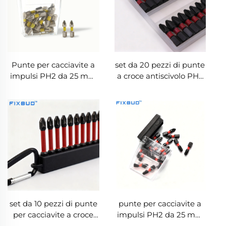
Punte per cacciavite a
set da 20 pezzi di punte
impulsi PH2 da 25 mm
a croce antiscivolo PH2
con gambo esagonale
da 25 mm in acciaio S2
da 1/4'' per utensili
magnetico con gambo
elettrici
esagonale da 1/4''
set da 10 pezzi di punte
punte per cacciavite a
per cacciavite a croce
impulsi PH2 da 25 mm
antiscivolo PH da 50
con gambo esagonale