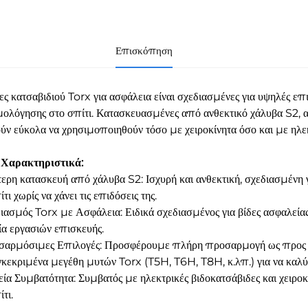
Επισκόπηση
ες κατσαβιδιού Torx για ασφάλεια είναι σχεδιασμένες για υψηλές επ
ολόγησης στο σπίτι. Κατασκευασμένες από ανθεκτικό χάλυβα S2, α
ν εύκολα να χρησιμοποιηθούν τόσο με χειροκίνητα όσο και με ηλεκ
 Χαρακτηριστικά:
τερη κατασκευή από χάλυβα S2: Ισχυρή και ανθεκτική, σχεδιασμένη
τι χωρίς να χάνει τις επιδόσεις της.
διασμός Torx με Ασφάλεια: Ειδικά σχεδιασμένος για βίδες ασφαλεία
ία εργασιών επισκευής.
σαρμόσιμες Επιλογές: Προσφέρουμε πλήρη προσαρμογή ως προς το 
γκεκριμένα μεγέθη μυτών Torx (T5H, T6H, T8H, κ.λπ.) για να καλύψο
εία Συμβατότητα: Συμβατός με ηλεκτρικές βιδοκατσάβιδες και χειροκί
τι.