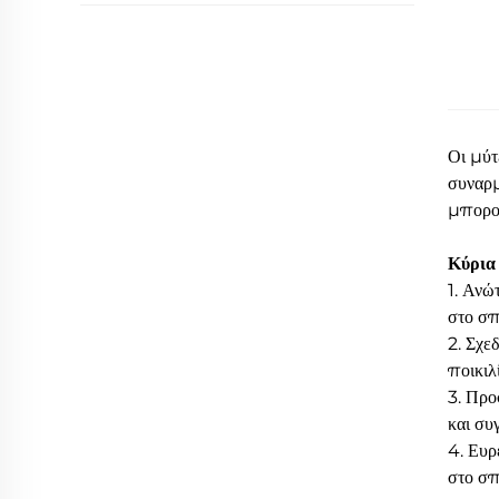
Οι μύτ
συναρμ
μπορού
Κύρια
1. Ανώ
στο σπί
2. Σχε
ποικιλ
3. Προ
και συ
4. Ευρ
στο σπί