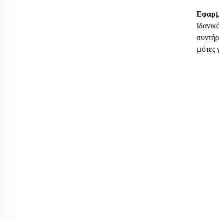
Εφαρμ
Ιδανικ
συντήρ
μύτες 