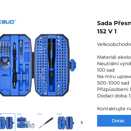
Sada Přes
152 V 1
Velkoobchodn
Materiál: ekol
Neutrální výro
100 sad
Na míru uprav
500–1000 sad
Přizpůsobení: l
Dodací doba: 1
Kontaktujte n
Dotaz