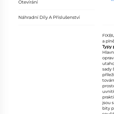
Otevírání
Náhradní Díly A Příslušenství
FIXBU
a pln
Typy 
Hlavn
oprav
utaho
sady 
příle
továr
prost
uvnit
prakt
jsou 
bity 
součá