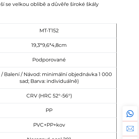
í se velkou oblibě a důvěře široké škály
MT-T152
19,3*9,6*4,8cm
Podporované
 / Balení / Návod: minimální objednávka 1 000
sad; Barva: individuálně)
CRV (HRC 52°-56°)
PP
PVC+PP+kov