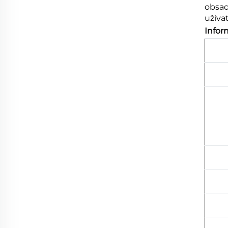
obsad
uživat
Infor