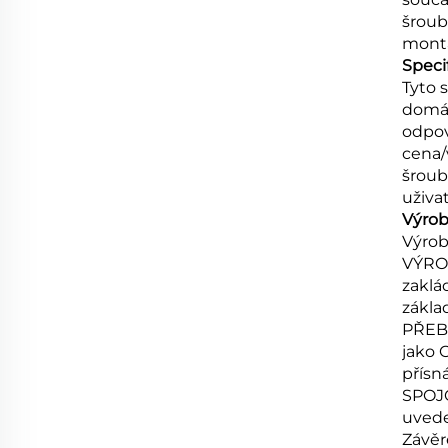
šroub
montá
Speci
Tyto 
domác
odpov
cena/
šroub
uživa
Výrob
Výrob
VÝROB
zaklá
zákla
PŘEBY
jako 
přísn
SPOJO
uvede
Závěr