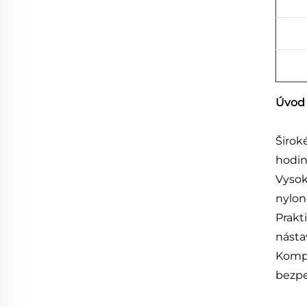
Úvod
Širok
hodink
Vysok
nylon
Prakt
násta
Kompa
bezpe