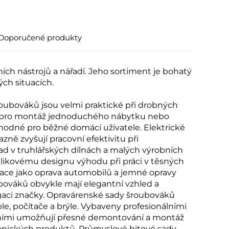
Doporučené produkty
ch nástrojů a nářadí. Jeho sortiment je bohatý
ých situacích.
oubováků jsou velmi praktické při drobných
ít pro montáž jednoduchého nábytku nebo
hodné pro běžné domácí uživatele. Elektrické
zně zvyšují pracovní efektivitu při
lad v truhlářských dílnách a malých výrobních
likovému designu výhodu při práci v těsných
kace jako oprava automobilů a jemné opravy
bováků obvykle mají elegantní vzhled a
pagaci značky. Opravárenské sady šroubováků
le, počítače a brýle. Vybaveny profesionálními
zeními umožňují přesné demontování a montáž
onických produktů. Průmyslové bitové sady