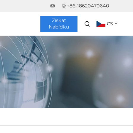
+86-18620470640
Získat
CS
Nabídku