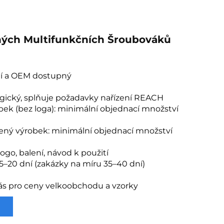
ných Multifunkčních Šroubováků
í a OEM dostupný
ogický, splňuje požadavky nařízení REACH
bek (bez loga): minimální objednací množství
ený výrobek: minimální objednací množství
ogo, balení, návod k použití
5–20 dní (zakázky na míru 35–40 dní)
ás pro ceny velkoobchodu a vzorky