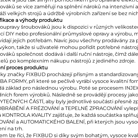
ováků se více zaměřují na splnění nároků na intenzivní a
ži velkých strojů a údržbě výrobních zařízení se bez nic
fikace a výhody produktu
soupravy šroubováků jsou k dispozici v různých velikost
í DIY nebo profesionální průmyslové opravy a výrobu, mo
ídají jejich potřebám. Navíc jsou všechny prodávány za
výkon, takže si uživatelé mohou pořídit potřebné nástr
ováků společnost dodává i další ruční nástroje, čímž dál
telů po komplexním nákupu nástrojů z jediného zdroje.
ní proces produktu
ky značky FIXBUD procházejí přísným a standardizovan
A FORMY, při které se pečlivě vyrábí vysoce kvalitní fo
dá základ pro následnou výrobu. Poté se procesem INJEK
dních forem výrobků. Následně se provádějí procesy 
TEČNÝCH ČÁSTÍ, aby byly jednotlivé součásti přesně zp
OBRÁBĚNÍ A FRÉZOVÁNÍ a TEPELNÉ ZPRACOVÁNÍ vylepšeny
á KONTROLA KVALITY zajišťuje, že každá součástka splňu
VÁNÍ a AUTOMATICKÉHO BALENÍ, při kterých jsou vysoce 
ní na trh.
em lze říci, že FIXBUD si díky svým bohatým, vysoce 