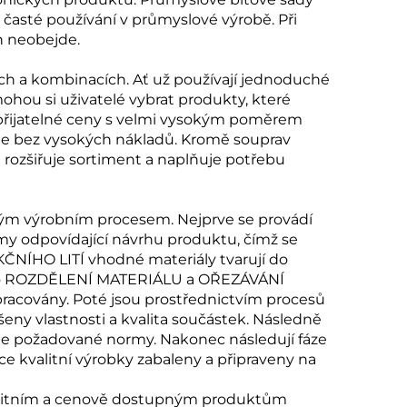
 časté používání v průmyslové výrobě. Při
h neobejde.
ech a kombinacích. Ať už používají jednoduché
hou si uživatelé vybrat produkty, které
 přijatelné ceny s velmi vysokým poměrem
oje bez vysokých nákladů. Kromě souprav
e rozšiřuje sortiment a naplňuje potřebu
ým výrobním procesem. Nejprve se provádí
rmy odpovídající návrhu produktu, čímž se
ČNÍHO LITÍ vhodné materiály tvarují do
jako ROZDĚLENÍ MATERIÁLU a OŘEZÁVÁNÍ
racovány. Poté jsou prostřednictvím procesů
 vlastnosti a kvalita součástek. Následně
je požadované normy. Nakonec následují fáze
kvalitní výrobky zabaleny a připraveny na
kvalitním a cenově dostupným produktům