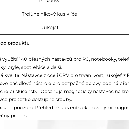
Pincetky
Trojúhelníkový kus klíče
Rukojeť
 do produktu
é využití: 140 přesných nástavců pro PC, notebooky, telef
y, brýle, spotřebiče a další.
á kvalita: Nástavce z oceli CRV pro trvanlivost, rukojeť 
ové páčidlové nástroje pro bezpečné opravy, odolná pře
ické příslušenství: Obsahuje magnetický nástavec na šr
vce pro těžko dostupné šrouby.
ktní pouzdro: Přehledné uložení s okótovanými magn
čný přenos.