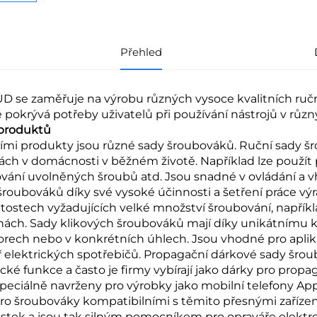
Přehled
D se zaměřuje na výrobu různých vysoce kvalitních ruční
ě pokrývá potřeby uživatelů při používání nástrojů v různ
produktů
ími produkty jsou různé sady šroubováků. Ruční sady šr
ách v domácnosti v běžném životě. Například lze použ
vání uvolněných šroubů atd. Jsou snadné v ovládání a v
šroubováků díky své vysoké účinnosti a šetření práce výra
žitostech vyžadujících velké množství šroubování, napřík
nách. Sady klikových šroubováků mají díky unikátnímu k
orech nebo v konkrétních úhlech. Jsou vhodné pro apli
ř elektrických spotřebičů. Propagační dárkové sady šrou
ické funkce a často je firmy vybírají jako dárky pro pro
speciálně navrženy pro výrobky jako mobilní telefony App
pro šroubováky kompatibilními s těmito přesnými zaří
stek a jsou tak silným pomocníkem pro opraváře elektr