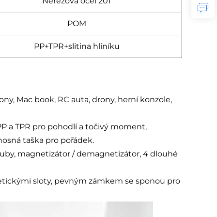
Nerezová ocel 201
POM
PP+TPR+slitina hliníku
ony, Mac book, RC auta, drony, herní konzole,
z PP a TPR pro pohodlí a točivý moment,
nosná taška pro pořádek.
ouby, magnetizátor / demagnetizátor, 4 dlouhé
etickými sloty, pevným zámkem se sponou pro