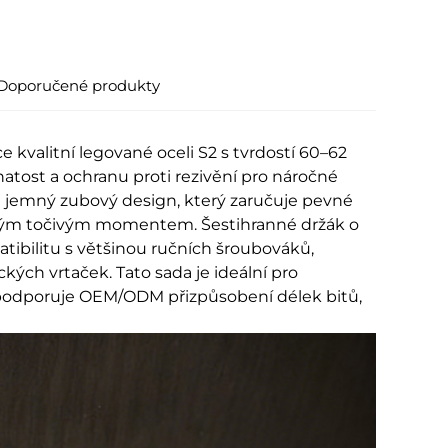
Doporučené produkty
 kvalitní legované oceli S2 s tvrdostí 60–62
natost a ochranu proti rezivění pro náročné
a jemný zubový design, který zaručuje pevné
sokým točivým momentem. Šestihranné držák o
ibilitu s většinou ručních šroubováků,
ých vrtaček. Tato sada je ideální pro
é podporuje OEM/ODM přizpůsobení délek bitů,