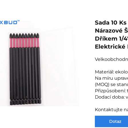
Sada 10 Ks
Nárazové 
Dříkem 1/4"
Elektrické
Velkoobchodn
Materiál: ekol
Na míru uprav
(MOQ) se stan
Přizpůsobení: 
Dodací doba: v
Kontaktujte n
Dotaz