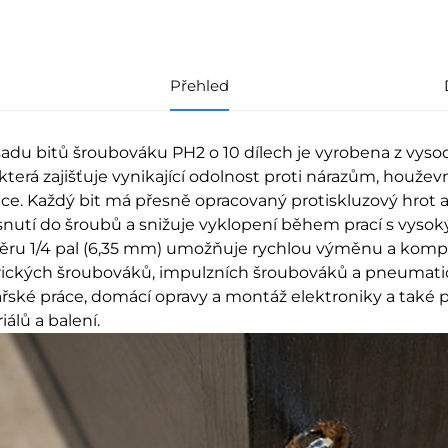
Přehled
sadu bitů šroubováku PH2 o 10 dílech je vyrobena z vysoce
která zajišťuje vynikající odolnost proti nárazům, houžev
ace. Každý bit má přesně opracovaný protiskluzový hrot 
snutí do šroubů a snižuje vyklopení během prací s vy
ru 1/4 pal (6,35 mm) umožňuje rychlou výměnu a kompat
rických šroubováků, impulzních šroubováků a pneumatick
ářské práce, domácí opravy a montáž elektroniky a tak
iálů a balení.