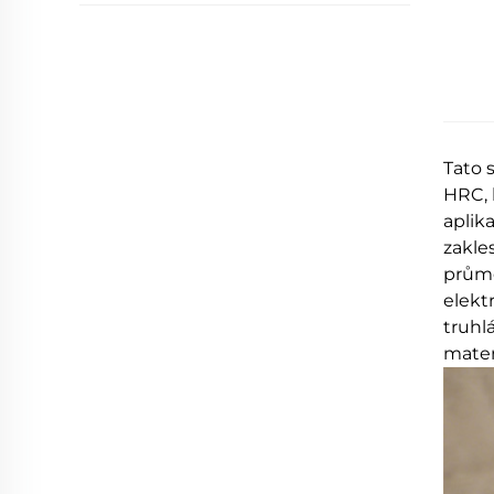
Tato 
HRC, 
aplik
zakle
průmě
elekt
truhl
mater