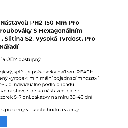
 Nástavců PH2 150 Mm Pro
Šroubováky S Hexagonálním
, Slitina S2, Vysoká Tvrdost, Pro
 Nářadí
í a OEM dostupný
ogický, splňuje požadavky nařízení REACH
ený výrobek: minimální objednací množství
ovuje individuálně podle případu
typ nástavce, délka nástavce, balení
zorek 5–7 dní, zakázky na míru 35–40 dní
ás pro ceny velkoobchodu a vzorky