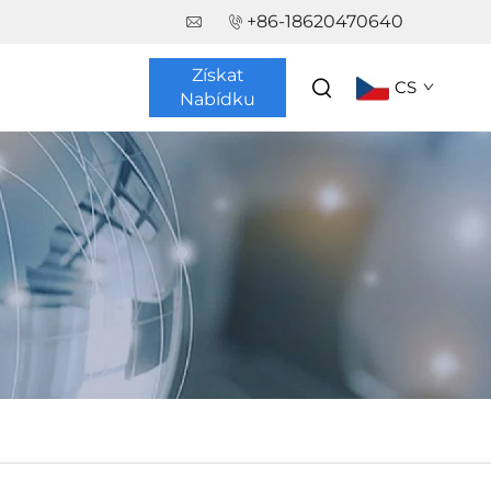
+86-18620470640
Získat
CS
Nabídku