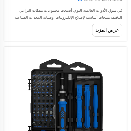
في سوق الأدوات العالمية اليوم، أصبحت مجموعات مفكات البراغي
الدقيقة منتجات أساسية لإصلاح الإلكترونيات، وصيانة المعدات الصناعية،
والتقنيين المحترفين، وعلامات الأدوات التجارية. ومع تزايد الطلب على
عرض المزيد
الهواتف الذكية وأجهزة الكمبيوتر المحمولة والأجهزة القابلة للارتداء...