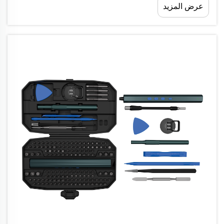
عرض المزيد
علامتك التجارية لدى المحترفين...