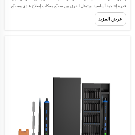
قدرة إنتاجية أساسية. ويتمثل الفرق بين مصنّع مفكات إصلاح عادي ومصنّع
استثنائي حقًّا في هندسة الدقة، والابتكار التكنولوجي المتقدّم، وعمليات
عرض المزيد
التصنيع المتطوّرة...