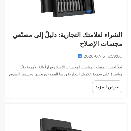
الشراء لعلامتك التجارية: دليلٌ إلى مصنّعي
مجسات الإصلاح
2026-07-15 16:59:00
يُعَدُّ اختيار المصنّع المناسب لمجسات الإصلاح قراراً بالغ الأهمية يؤثّر
مباشرةً على سمعة علامتك التجارية ورضا العملاء وربحيتها. ويستمر السوق
العالمي للأدوات الدقيقة في التوسّع، مع ازدياد الطلب على المجسات
عرض المزيد
عالية الجودة...