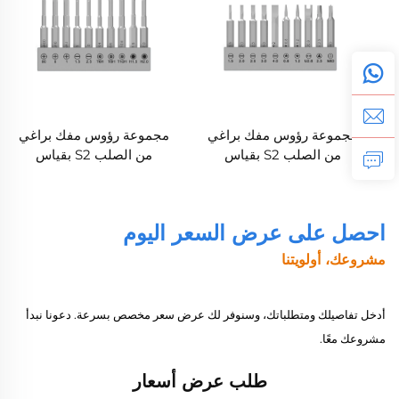
مجموعة رؤوس مفك براغي
مجموعة رؤوس مفك براغي
من الصلب S2 بقياس
من الصلب S2 بقياس
H4×28 مم، 10 قطع
H4×38 مم، 10 قطع
احصل على عرض السعر اليوم
مشروعك، أولويتنا
أدخل تفاصيلك ومتطلباتك، وسنوفر لك عرض سعر مخصص بسرعة. دعونا نبدأ
مشروعك معًا.
طلب عرض أسعار