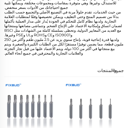
للاستبدال، وغيرها. وهي متوفرة بمقاسات ومجموعات مختلفة، ويمكنها تلبية
جميع احتياجاتك من الأدوات بسعر منخفض.
من حيث الخدمات، تقدم حلولاً مرنة في التصنيع الأصلي والتجميع حسب الطلب
بدءًا من تصميم المنتج وحتى التغليف، ويمكن تخصيصها وفقًا لمتطلبات العلامة
التجارية. ولديها نظام كامل للتحكم في الجودة يُدار على مدار العملية بأكملها
لضمان اتساق وإمكانية الاعتماد على الإنتاج الضخم. وتتماشى مصانعها ومنتجاتها
مع العديد من المعايير الدولية، وتحظى بسلسلة كاملة من الشهادات مثل BSCI
وISO9001 وCE وROHS وUL وPSE وغيرها.
ولديها قدرة إنتاجية قوية، بإنتاج سنوي يزيد عن 2.5 مليون طقم وأكثر من 250
مليون قطعة، مما يضمن توفيرًا مستقرًا لكل من الطلبات الكبيرة والصغيرة. ويتم
بيع منتجاتها في أكثر من 100 دولة، ويتم الاعتماد عليها من قبل تجار التجزئة
والعلامات التجارية والمحترفين في جميع أنحاء العالم.
جميع المنتجات