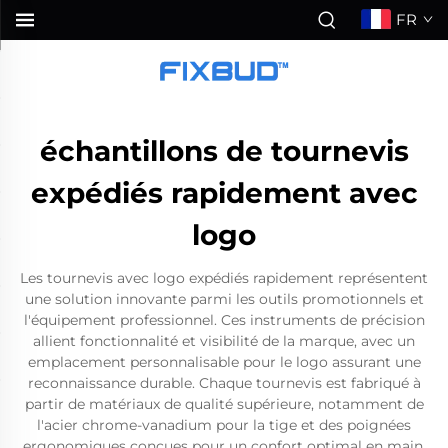
FR
échantillons de tournevis
expédiés rapidement avec
logo
Les tournevis avec logo expédiés rapidement représentent
une solution innovante parmi les outils promotionnels et
l'équipement professionnel. Ces instruments de précision
allient fonctionnalité et visibilité de la marque, avec un
emplacement personnalisable pour le logo assurant une
reconnaissance durable. Chaque tournevis est fabriqué à
partir de matériaux de qualité supérieure, notamment de
l'acier chrome-vanadium pour la tige et des poignées
ergonomiques conçues pour un confort optimal en main.