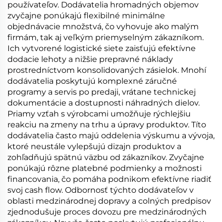
používateľov. Dodávatelia hromadných objemov
zvyčajne ponúkajú flexibilné minimálne
objednávacie množstvá, čo vyhovuje ako malým
firmám, tak aj veľkým priemyselným zákazníkom.
Ich vytvorené logistické siete zaisťujú efektívne
dodacie lehoty a nižšie prepravné náklady
prostredníctvom konsolidovaných zásielok. Mnohí
dodávatelia poskytujú komplexné záručné
programy a servis po predaji, vrátane technickej
dokumentácie a dostupnosti náhradných dielov.
Priamy vzťah s výrobcami umožňuje rýchlejšiu
reakciu na zmeny na trhu a úpravy produktov. Títo
dodávatelia často majú oddelenia výskumu a vývoja,
ktoré neustále vylepšujú dizajn produktov a
zohľadňujú spätnú väzbu od zákazníkov. Zvyčajne
ponúkajú rôzne platebné podmienky a možnosti
financovania, čo pomáha podnikom efektívne riadiť
svoj cash flow. Odbornosť týchto dodávateľov v
oblasti medzinárodnej dopravy a colných predpisov
zjednodušuje proces dovozu pre medzinárodných