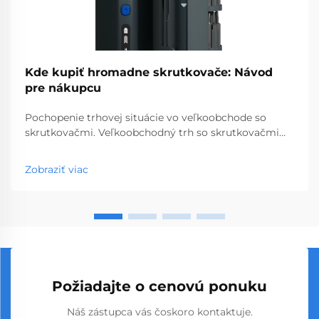
Kde kupiť hromadne skrutkovače: Návod
pre nákupcu
Pochopenie trhovej situácie vo veľkoobchode so
skrutkovačmi. Veľkoobchodný trh so skrutkovačmi
predstavuje kľúčový segment profesionálnych
nástrojov, ktorý obsluhuje podniky od obchodov so
Zobraziť viac
stavebninami až po stavebné spoločnosti. S
globálnou výrobou...
Požiadajte o cenovú ponuku
Náš zástupca vás čoskoro kontaktuje.