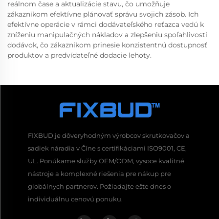
reálnom čase a aktualizácie stavu, čo umožňuje
zákazníkom efektívne plánovať správu svojich zásob. Ich
efektívne operácie v rámci dodávateľského reťazca vedú k
zníženiu manipulačných nákladov a zlepšeniu spoľahlivosti
dodávok, čo zákazníkom prinesie konzistentnú dostupnosť
produktov a predvídateľné dodacie lehoty.
FIXBUD je dôveryhodným výrobcov skrutkovačov a
sadiek náradia v Číne s certifikáciami ISO9001, CE,
UL. Ponúkame služby OEM/ODM, vysoce kvalitné
nástroje a komplexné riešenia pre nákup pre
globálnych partnerov. Požiadajte ešte dnes o
individuálnu cenovú ponuku.