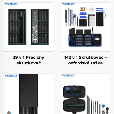
39 v 1 Precízny
142 v 1 Skrutkovač –
skrutkovač
oxfordská taška