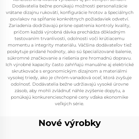
Dodávatelia bežne ponúkajú možnosti personalizácie
vrátane dizajnu rukovätí, konfigurácie hrotov a špeciálnych
povlakov na spĺňanie konkrétnych požiadaviek odvetví.
Zariadenia dodržiavajú prísne opatrenia kontroly kvality,
pričom každá výrobná dávka prechádza dôkladným
testovaním trvanlivosti, odolnosti voči krútiacemu
momentu a integrity materiálu. Väčšina dodávateľov tiež
poskytuje pridané hodnoty, ako sú špecializované balenie,
súkromné značkovanie a riešenia pre hromadnú dopravu.
Ich výrobné kapacity často zahŕňajú manuálne aj elektrické
skrutkovače s ergonomickým dizajnom a materiálmi
vysokej triedy, ako je chróm-vanadová oceľ, ktorá zvyšuje
odolnosť. Dodávatelia bežne udržiavajú vysoké úrovne
zásob, aby mohli zvládnuť náhle zvýšenie dopytu, a
ponúkajú konkurencieschopné ceny vďaka ekonomike
veľkých série.
Nové výrobky