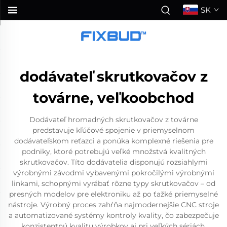
SK
dodávateľ skrutkovačov z
továrne, veľkoobchod
Dodávateľ hromadných skrutkovačov z továrne
predstavuje kľúčové spojenie v priemyselnom
dodávateľskom reťazci a ponúka komplexné riešenia pre
podniky, ktoré potrebujú veľké množstvá kvalitných
skrutkovačov. Títo dodávatelia disponujú rozsiahlymi
výrobnými závodmi vybavenými pokročilými výrobnými
linkami, schopnými vyrábať rôzne typy skrutkovačov – od
presných modelov pre elektroniku až po ťažké priemyselné
nástroje. Výrobný proces zahŕňa najmodernejšie CNC stroje
a automatizované systémy kontroly kvality, čo zabezpečuje
konzistentnú kvalitu výrobkov aj pri veľkých sériách.