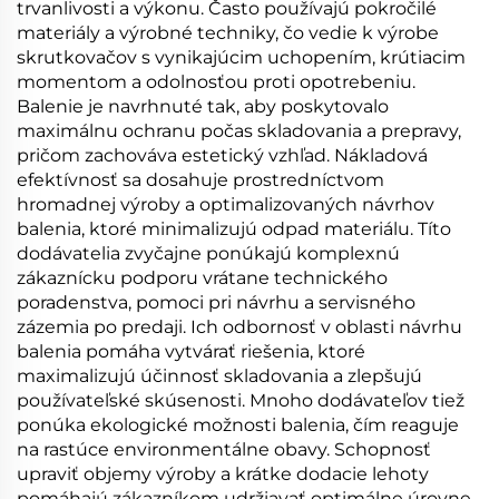
trvanlivosti a výkonu. Často používajú pokročilé
materiály a výrobné techniky, čo vedie k výrobe
skrutkovačov s vynikajúcim uchopením, krútiacim
momentom a odolnosťou proti opotrebeniu.
Balenie je navrhnuté tak, aby poskytovalo
maximálnu ochranu počas skladovania a prepravy,
pričom zachováva estetický vzhľad. Nákladová
efektívnosť sa dosahuje prostredníctvom
hromadnej výroby a optimalizovaných návrhov
balenia, ktoré minimalizujú odpad materiálu. Títo
dodávatelia zvyčajne ponúkajú komplexnú
zákaznícku podporu vrátane technického
poradenstva, pomoci pri návrhu a servisného
zázemia po predaji. Ich odbornosť v oblasti návrhu
balenia pomáha vytvárať riešenia, ktoré
maximalizujú účinnosť skladovania a zlepšujú
používateľské skúsenosti. Mnoho dodávateľov tiež
ponúka ekologické možnosti balenia, čím reaguje
na rastúce environmentálne obavy. Schopnosť
upraviť objemy výroby a krátke dodacie lehoty
pomáhajú zákazníkom udržiavať optimálne úrovne