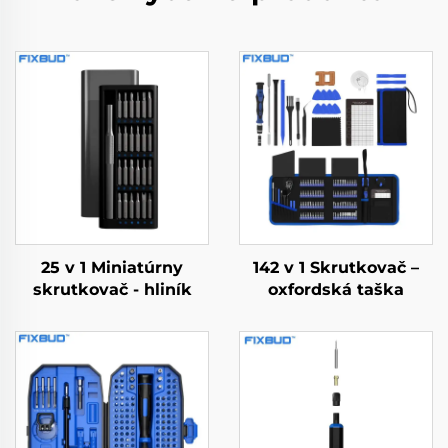
25 v 1 Miniatúrny
142 v 1 Skrutkovač –
skrutkovač - hliník
oxfordská taška