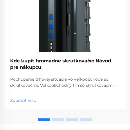
Kde kupiť hromadne skrutkovače: Návod
pre nákupcu
Pochopenie trhovej situácie vo veľkoobchode so
skrutkovačmi. Veľkoobchodný trh so skrutkovačmi
predstavuje kľúčový segment profesionálnych
nástrojov, ktorý obsluhuje podniky od obchodov so
Zobraziť viac
stavebninami až po stavebné spoločnosti. S
globálnou výrobou...