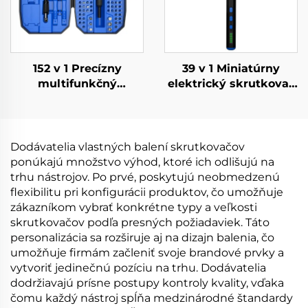
152 v 1 Precízny
39 v 1 Miniatúrny
multifunkčný
elektrický skrutkovač
skrutkovač
s vrtákmi
Dodávatelia vlastných balení skrutkovačov
ponúkajú množstvo výhod, ktoré ich odlišujú na
trhu nástrojov. Po prvé, poskytujú neobmedzenú
flexibilitu pri konfigurácii produktov, čo umožňuje
zákazníkom vybrať konkrétne typy a veľkosti
skrutkovačov podľa presných požiadaviek. Táto
personalizácia sa rozširuje aj na dizajn balenia, čo
umožňuje firmám začleniť svoje brandové prvky a
vytvoriť jedinečnú pozíciu na trhu. Dodávatelia
dodržiavajú prísne postupy kontroly kvality, vďaka
čomu každý nástroj spĺňa medzinárodné štandardy