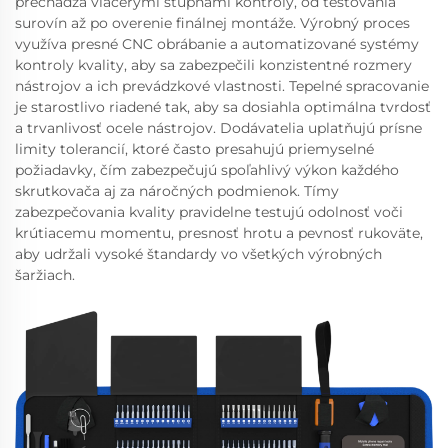
prechádza viacerými stupňami kontroly, od testovania
surovín až po overenie finálnej montáže. Výrobný proces
využíva presné CNC obrábanie a automatizované systémy
kontroly kvality, aby sa zabezpečili konzistentné rozmery
nástrojov a ich prevádzkové vlastnosti. Tepelné spracovanie
je starostlivo riadené tak, aby sa dosiahla optimálna tvrdosť
a trvanlivosť ocele nástrojov. Dodávatelia uplatňujú prísne
limity tolerancií, ktoré často presahujú priemyselné
požiadavky, čím zabezpečujú spoľahlivý výkon každého
skrutkovača aj za náročných podmienok. Tímy
zabezpečovania kvality pravidelne testujú odolnosť voči
krútiacemu momentu, presnosť hrotu a pevnosť rukoväte,
aby udržali vysoké štandardy vo všetkých výrobných
šaržiach.