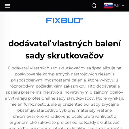
SK
dodávateľ vlastných balení
sady skrutkovačov
Dodávateľ vlastných sad skrutkovačov sa špecializuje na
poskytovanie komplexných nástrojových riešení s
prispôsobenými možnosťami balenia, ktoré vyhovujú
rôznorodým požiadavkám zákazníkov. Títo dodávatelia
spájajú presné inžinierstvo s inovatívnym dizajnom obalov
a vytvárajú profesionálne sady skrutkovačov, ktoré vynikajú
nielen funkčnosťou, ale aj prezentáciou. Sady zvyčajne
obsahujú starostlivo vybrané materiály vrátane
chrómovaného vanádiového ocele pre trvanlivosť a
ergonomické rukoväte pre pohodlie. Každý skrutkovač
prechádza prísnymi kontrolami kvality, aby sa zabezpečil