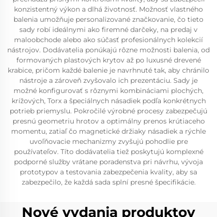
konzistentný výkon a dlhá životnosť. Možnosť vlastného
balenia umožňuje personalizované značkovanie, čo tieto
sady robí ideálnymi ako firemné darčeky, na predaj v
maloobchode alebo ako súčasť profesionálnych kolekcií
nástrojov. Dodávatelia ponúkajú rôzne možnosti balenia, od
formovaných plastových krytov až po luxusné drevené
krabice, pričom každé balenie je navrhnuté tak, aby chránilo
nástroje a zároveň zvyšovalo ich prezentáciu. Sady je
možné konfigurovať s rôznymi kombináciami plochých,
krížových, Torx a špeciálnych násadiek podľa konkrétnych
potrieb priemyslu. Pokročilé výrobné procesy zabezpečujú
presnú geometriu hrotov a optimálny prenos krútiaceho
momentu, zatiaľ čo magnetické držiaky násadiek a rýchle
uvoľňovacie mechanizmy zvyšujú pohodlie pre
používateľov. Títo dodávatelia tiež poskytujú komplexné
podporné služby vrátane poradenstva pri návrhu, vývoja
prototypov a testovania zabezpečenia kvality, aby sa
zabezpečilo, že každá sada splní presné špecifikácie.
Nové vydania produktov