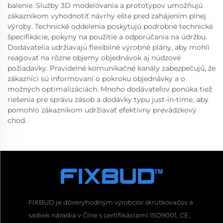
balenie. Služby 3D modelovania a prototypov umožňujú
zákazníkom vyhodnotiť návrhy ešte pred zahájením plnej
výroby. Technické oddelenia poskytujú podrobné technické
špecifikácie, pokyny na použitie a odporúčania na údržbu.
Dodávatelia udržiavajú flexibilné výrobné plány, aby mohli
reagovať na rôzne objemy objednávok aj núdzové
požiadavky. Pravidelné komunikačné kanály zabezpečujú, že
zákazníci sú informovaní o pokroku objednávky a o
možných optimalizáciách. Mnoho dodávateľov ponúka tiež
riešenia pre správu zásob a dodávky typu just-in-time, aby
pomohlo zákazníkom udržiavať efektívny prevádzkový
chod.
FIXBUD je dôveryhodným výrobcov skrutkovačov a
sadiek náradia v Číne s certifikáciami ISO9001, CE,