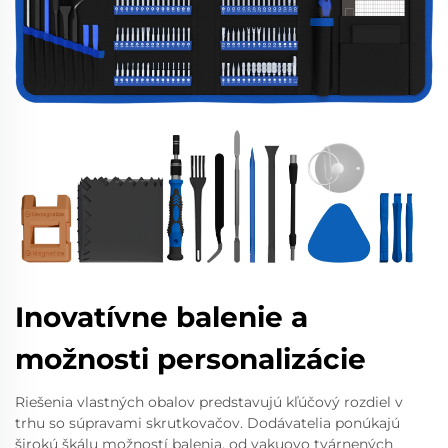
Inovatívne balenie a
možnosti personalizácie
Riešenia vlastných obalov predstavujú kľúčový rozdiel v
trhu so súpravami skrutkovačov. Dodávatelia ponúkajú
širokú škálu možností balenia, od vakuovo tvárnených