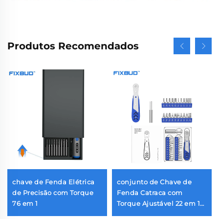
Produtos Recomendados
chave de Fenda Elétrica
conjunto de Chave de
de Precisão com Torque
Fenda Catraca com
76 em 1
Torque Ajustável 22 em 1
com Ponteiras CRV