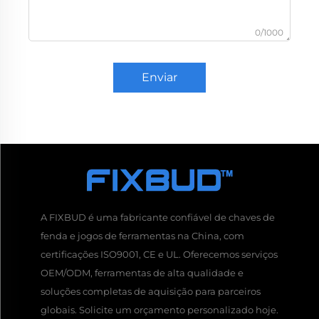
0/1000
Enviar
A FIXBUD é uma fabricante confiável de chaves de
fenda e jogos de ferramentas na China, com
certificações ISO9001, CE e UL. Oferecemos serviços
OEM/ODM, ferramentas de alta qualidade e
soluções completas de aquisição para parceiros
globais. Solicite um orçamento personalizado hoje.