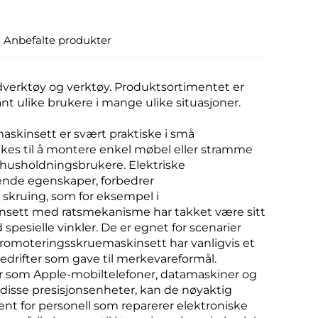
Anbefalte produkter
dverktøy og verktøy. Produktsortimentet er
nt ulike brukere i mange ulike situasjoner.
skinsett er svært praktiske i små
ukes til å montere enkel møbel eller stramme
ge husholdningsbrukere. Elektriske
ende egenskaper, forbedrer
e skruing, som for eksempel i
nsett med ratsmekanisme har takket være sitt
 spesielle vinkler. De er egnet for scenarier
. Promoteringsskruemaskinsett har vanligvis et
edrifter som gave til merkevareformål.
er som Apple-mobiltelefoner, datamaskiner og
 disse presisjonsenheter, kan de nøyaktig
ent for personell som reparerer elektroniske