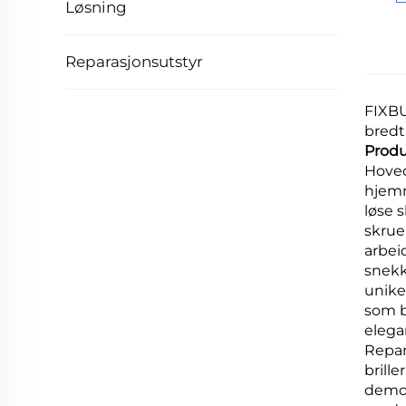
Løsning
Reparasjonsutstyr
FIXBU
bredt
Produ
Hoved
hjemm
løse 
skrue
arbei
snekk
unike
som b
elega
Repar
brill
demon