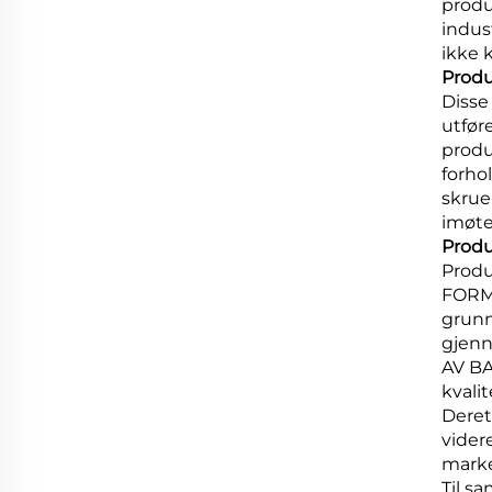
produ
indus
ikke 
Produ
Disse
utfør
produk
forho
skrue
imøte
Produ
Produ
FORMP
grunn
gjen
AV BA
kval
Deret
vider
mark
Til s