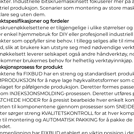
kter. Industrielle bitskruemaskinsett fokuserer mer på å 
triel produksjon. Scenarier som montering av store mas
klare seg uten dem.
ktspesifikasjoner og fordeler
 skruenøkkelsettene er tilgjengelige i ulike størrelser o
er enkel hjemmebruk for DIY eller profesjonell industriel
ter som oppfyller sine behov. I tillegg selges alle til rim
ld, slik at brukere kan utstyre seg med nødvendige verktø
nøkkelsett leverer selskapet også andre håndverktøy, n
kommer brukernes behov for helhetlig verktøyinnkjøp.
ksjonsprosess for produkt
ktene fra FIXBUD har en streng og standardisert produk
RODUKSJON for å nøye lage høykvalitetsformer som opp
laget for påfølgende produksjon. Deretter formes passen
nom INJEKSJONSMOLDING-prosessen. Deretter utføres
TCHEDE HODER for å presist bearbeide hver enkelt kom
iteten til komponentene gjennom prosesser som SN
ter sørger streng KVALITETSKONTROLL for at hver kompon
e til montering og AUTOMATISK PAKKING for å pakke de 
edet.
ammenligning har FIXBUD etablert en viktig posisjon i d