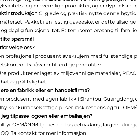
ykvalitets- og prisvennlige produkter, og er dypt elsket o
ktintroduksjon
Gi glede og praktisk nytte denne høytid
måterset. Pakket i en festlig gaveeske, er dette allsidi
 og daglig funksjonalitet. Et tenksomt presang til familie
stilte spørsmål
rfor velge oss?
 en profesjonell produsent av skrujern med fullstendige 
etskontroll fra råvarer til ferdige produkter.
våre produkter er laget av miljøvennlige materialer, REA
rhet og pålitelighet.
 dere en fabrikk eller en handelsfirma?
 en produsent med egen fabrikk i Shantou, Guangdong, og
ilby konkurransekraftige priser, rask respons og full OEM
n jeg tilpasse logoen eller emballasjen?
i tilbyr OEM/ODM-tjenester. Logoetrykking, fargeendringe
MOQ. Ta kontakt for mer informasjon.