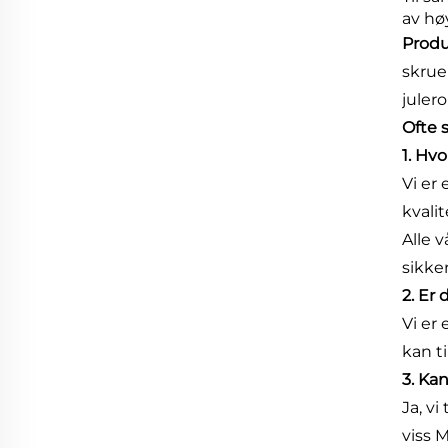
av hø
Produ
skrue
julero
Ofte 
1. Hvo
Vi er
kvalit
Alle 
sikke
2. Er
Vi er
kan t
3. Ka
Ja, v
viss 