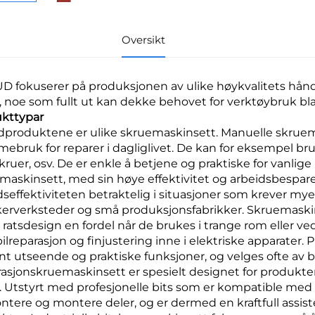
Oversikt
D fokuserer på produksjonen av ulike høykvalitets hån
, noe som fullt ut kan dekke behovet for verktøybruk bla
kttypar
produktene er ulike skruemaskinsett. Manuelle skruema
ebruk for reparer i dagliglivet. De kan for eksempel br
skruer, osv. De er enkle å betjene og praktiske for vanli
maskinsett, med sin høye effektivitet og arbeidsbespar
dseffektiviteten betraktelig i situasjoner som krever my
erverksteder og små produksjonsfabrikker. Skruemaski
 ratsdesign en fordel når de brukes i trange rom eller ved
ilreparasjon og finjustering inne i elektriske apparater
nt utseende og praktiske funksjoner, og velges ofte av b
asjonskruemaskinsett er spesielt designet for produkt
er. Utstyrt med profesjonelle bits som er kompatible med
tere og montere deler, og er dermed en kraftfull assist