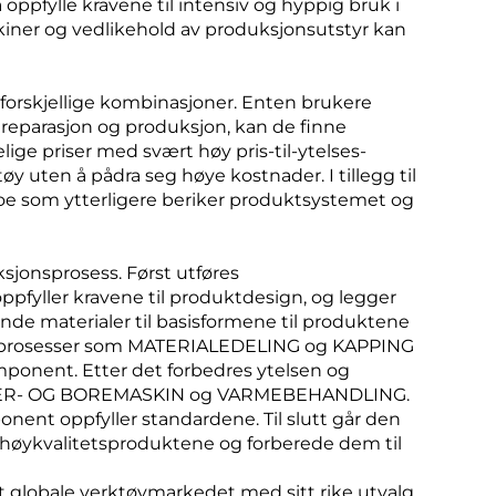
oppfylle kravene til intensiv og hyppig bruk i
kiner og vedlikehold av produksjonsutstyr kan
g forskjellige kombinasjoner. Enten brukere
l reparasjon og produksjon, kan de finne
elige priser med svært høy pris-til-ytelses-
y uten å pådra seg høye kostnader. I tillegg til
oe som ytterligere beriker produktsystemet og
sjonsprosess. Først utføres
fyller kravene til produktdesign, og legger
de materialer til basisformene til produktene
 prosesser som MATERIALEDELING og KAPPING
ponent. Etter det forbedres ytelsen og
EIDER- OG BOREMASKIN og VARMEBEHANDLING.
ent oppfyller standardene. Til slutt går den
høykvalitetsproduktene og forberede dem til
et globale verktøymarkedet med sitt rike utvalg