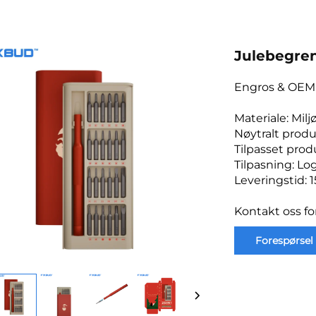
Julebegren
Engros & OEM 
Materiale: Mi
Nøytralt produ
Tilpasset pro
Tilpasning: Lo
Leveringstid: 
Kontakt oss fo
Forespørsel