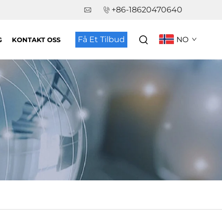
+86-18620470640
Få Et Tilbud
NO
G
KONTAKT OSS