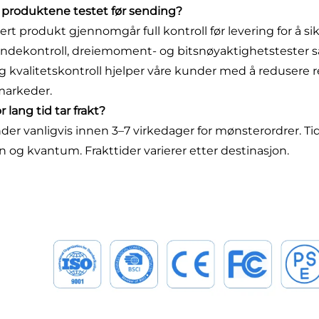
ir produktene testet før sending?
ert produkt gjennomgår full kontroll før levering for å si
ndekontroll, dreiemoment- og bitsnøyaktighetstester s
g kvalitetskontroll hjelper våre kunder med å redusere re
markeder.
r lang tid tar frakt?
nder vanligvis innen 3–7 virkedager for mønsterordrer. T
n og kvantum. Frakttider varierer etter destinasjon.