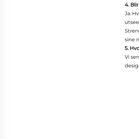
4. Bl
Ja. Hv
utsee
Stren
sine 
5. Hvo
Vi se
desig