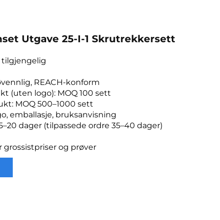
set Utgave 25-I-1 Skrutrekkersett
tilgjengelig
ljøvennlig, REACH-konform
kt (uten logo): MOQ 100 sett
dukt: MOQ 500–1000 sett
go, emballasje, bruksanvisning
15–20 dager (tilpassede ordre 35–40 dager)
r grossistpriser og prøver