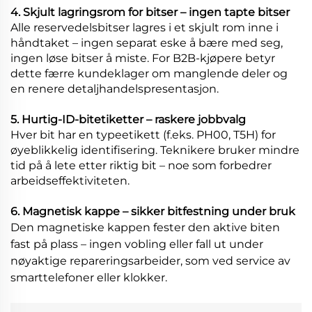
4. Skjult lagringsrom for bitser – ingen tapte bitser
Alle reservedelsbitser lagres i et skjult rom inne i
håndtaket – ingen separat eske å bære med seg,
ingen løse bitser å miste. For B2B-kjøpere betyr
dette færre kundeklager om manglende deler og
en renere detaljhandelspresentasjon.
5. Hurtig-ID-bitetiketter – raskere jobbvalg
Hver bit har en typeetikett (f.eks. PH00, T5H) for
øyeblikkelig identifisering. Teknikere bruker mindre
tid på å lete etter riktig bit – noe som forbedrer
arbeidseffektiviteten.
6. Magnetisk kappe – sikker bitfestning under bruk
Den magnetiske kappen fester den aktive biten
fast på plass – ingen vobling eller fall ut under
nøyaktige repareringsarbeider, som ved service av
smarttelefoner eller klokker.