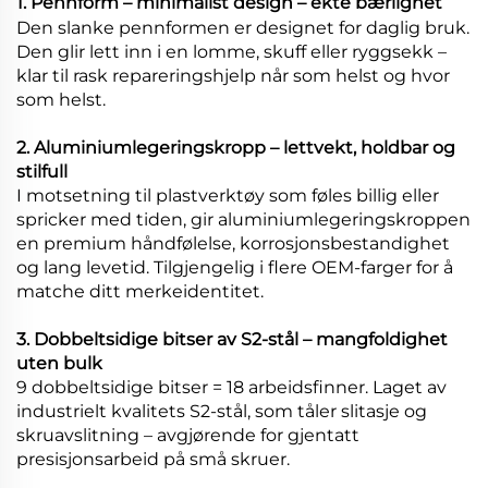
1. Pennform – minimalist design – ekte bærlighet
Den slanke pennformen er designet for daglig bruk.
Den glir lett inn i en lomme, skuff eller ryggsekk –
klar til rask repareringshjelp når som helst og hvor
som helst.
2. Aluminiumlegeringskropp – lettvekt, holdbar og
stilfull
I motsetning til plastverktøy som føles billig eller
spricker med tiden, gir aluminiumlegeringskroppen
en premium håndfølelse, korrosjonsbestandighet
og lang levetid. Tilgjengelig i flere OEM-farger for å
matche ditt merkeidentitet.
3. Dobbeltsidige bitser av S2-stål – mangfoldighet
uten bulk
9 dobbeltsidige bitser = 18 arbeidsfinner. Laget av
industrielt kvalitets S2-stål, som tåler slitasje og
skruavslitning – avgjørende for gjentatt
presisjonsarbeid på små skruer.