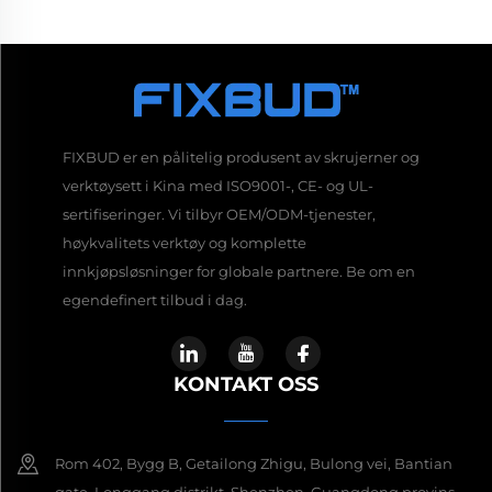
FIXBUD er en pålitelig produsent av skrujerner og
verktøysett i Kina med ISO9001-, CE- og UL-
sertifiseringer. Vi tilbyr OEM/ODM-tjenester,
høykvalitets verktøy og komplette
innkjøpsløsninger for globale partnere. Be om en
egendefinert tilbud i dag.
KONTAKT OSS
Rom 402, Bygg B, Getailong Zhigu, Bulong vei, Bantian