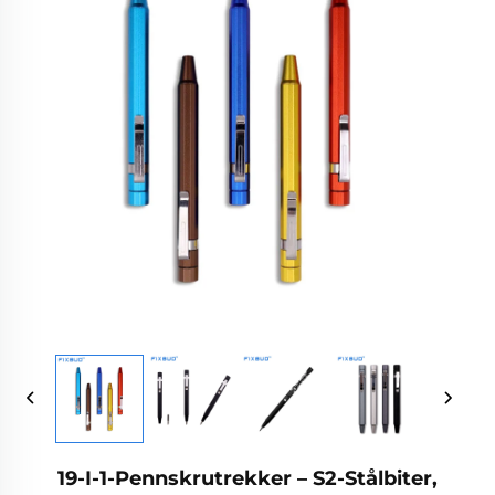
19-I-1-Pennskrutrekker – S2-Stålbiter,