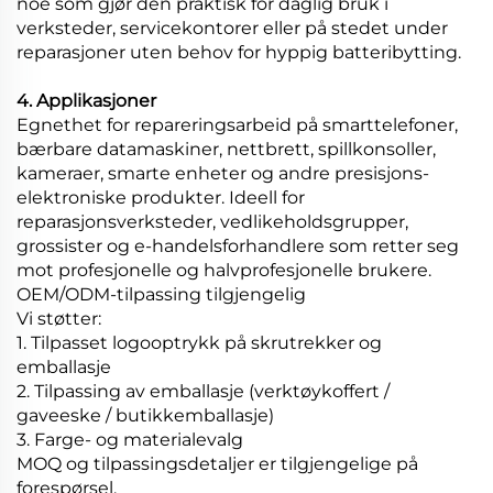
noe som gjør den praktisk for daglig bruk i
verksteder, servicekontorer eller på stedet under
reparasjoner uten behov for hyppig batteribytting.
4. Applikasjoner
Egnethet for repareringsarbeid på smarttelefoner,
bærbare datamaskiner, nettbrett, spillkonsoller,
kameraer, smarte enheter og andre presisjons-
elektroniske produkter. Ideell for
reparasjonsverksteder, vedlikeholdsgrupper,
grossister og e-handelsforhandlere som retter seg
mot profesjonelle og halvprofesjonelle brukere.
OEM/ODM-tilpassing tilgjengelig
Vi støtter:
1. Tilpasset logooptrykk på skrutrekker og
emballasje
2. Tilpassing av emballasje (verktøykoffert /
gaveeske / butikkemballasje)
3. Farge- og materialevalg
MOQ og tilpassingsdetaljer er tilgjengelige på
forespørsel.