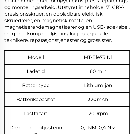
pakke er designet for høyeffektiv presis reparerings-
og monteringsarbeid. Utstyret inneholder 71 CRV-
presisjonsskruer, en oppladbare elektrisk
skruedreier, en magnetisk matte, en
magnetiserer/demagnetiserer og en USB-ladekabel,
og gir en komplett løsning for profesjonelle
teknikere, reparasjonstjenester og grossister.
Modell
MT-Ele75IN1
Ladetid
60 min
Batteritype
Lithium-jon
Batterikapasitet
320mAh
Lastfri fart
200rpm
Dreiemomentjusterin
0,1 NM–0,4 NM