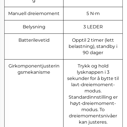
g
Manuell dreiemoment
5 N·m
Belysning
3 LEDER
Batterilevetid
Opptil 2 timer (lett
belastning), standby i
90 dager
Girkomponentjusterin
Trykk og hold
gsmekanisme
lysknappen i 3
sekunder for å bytte til
lavt-dreiemoment-
modus.
Standardinnstilling er
høyt-dreiemoment-
modus. To
dreiemomentsnivåer
kan justeres.