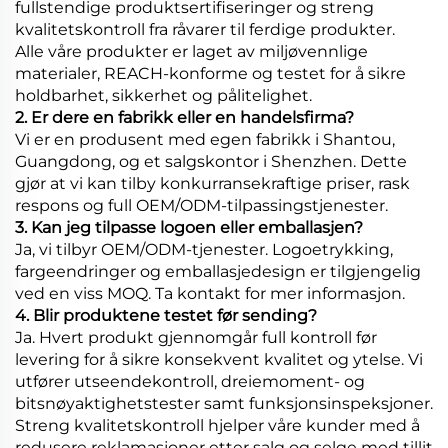
fullstendige produktsertifiseringer og streng
kvalitetskontroll fra råvarer til ferdige produkter.
Alle våre produkter er laget av miljøvennlige
materialer, REACH-konforme og testet for å sikre
holdbarhet, sikkerhet og pålitelighet.
2. Er dere en fabrikk eller en handelsfirma?
Vi er en produsent med egen fabrikk i Shantou,
Guangdong, og et salgskontor i Shenzhen. Dette
gjør at vi kan tilby konkurransekraftige priser, rask
respons og full OEM/ODM-tilpassingstjenester.
3. Kan jeg tilpasse logoen eller emballasjen?
Ja, vi tilbyr OEM/ODM-tjenester. Logoetrykking,
fargeendringer og emballasjedesign er tilgjengelig
ved en viss MOQ. Ta kontakt for mer informasjon.
4. Blir produktene testet før sending?
Ja. Hvert produkt gjennomgår full kontroll før
levering for å sikre konsekvent kvalitet og ytelse. Vi
utfører utseendekontroll, dreiemoment- og
bitsnøyaktighetstester samt funksjonsinspeksjoner.
Streng kvalitetskontroll hjelper våre kunder med å
redusere reklamasjoner etter salg og selge med tillit