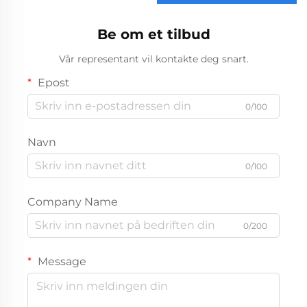
1/4 tomme heksalskaft,
slagfast bitssett
Be om et tilbud
Vår representant vil kontakte deg snart.
Epost
0/100
Navn
0/100
Company Name
0/200
Message