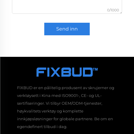
0/1000
Send inn
FIXBUD er en pålitelig produsent av skrujerner og
verktøysett i Kina med ISO9001-, CE- og UL-
sertifiseringer. Vi tilbyr OEM/ODM-tjenester,
høykvalitets verktøy og komplette
innkjøpsløsninger for globale partnere. Be om en
egendefinert tilbud i dag.