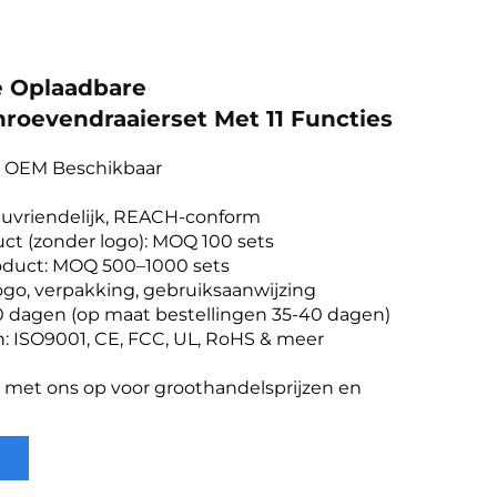
e Oplaadbare
hroevendraaierset Met 11 Functies
& OEM Beschikbaar
ieuvriendelijk, REACH-conform
ct (zonder logo): MOQ 100 sets
oduct: MOQ 500–1000 sets
ogo, verpakking, gebruiksaanwijzing
20 dagen (op maat bestellingen 35-40 dagen)
n: ISO9001, CE, FCC, UL, RoHS & meer
met ons op voor groothandelsprijzen en