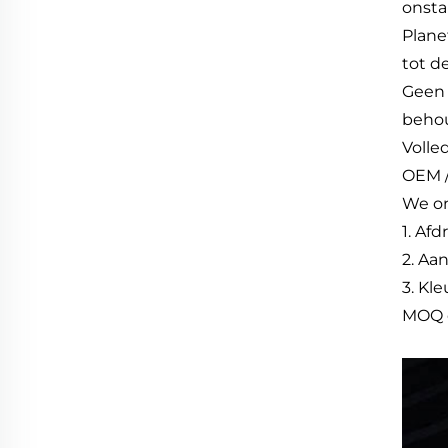
onsta
Plane
tot d
Geen 
behoud
Volle
OEM /
We o
1. Af
2. Aa
3. Kl
MOQ e