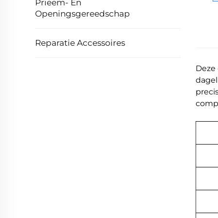
Prieem- En
Openingsgereedschap
Reparatie Accessoires
Deze 
dagel
preci
compa