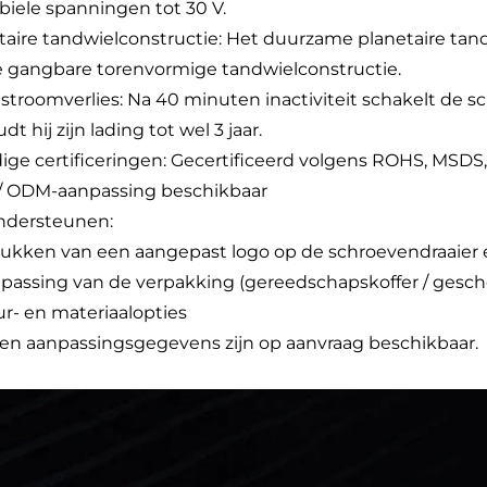
biele spanningen tot 30 V.
taire tandwielconstructie: Het duurzame planetaire tand
e gangbare torenvormige tandwielconstructie.
stroomverlies: Na 40 minuten inactiviteit schakelt de s
t hij zijn lading tot wel 3 jaar.
dige certificeringen: Gecertificeerd volgens ROHS, MSDS
 ODM-aanpassing beschikbaar
ndersteunen:
drukken van een aangepast logo op de schroevendraaier
npassing van de verpakking (gereedschapskoffer / gesch
eur- en materiaalopties
n aanpassingsgegevens zijn op aanvraag beschikbaar.