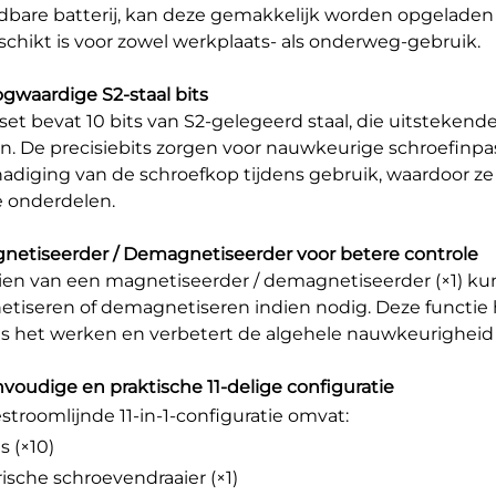
dbare batterij, kan deze gemakkelijk worden opgeladen 
eschikt is voor zowel werkplaats- als onderweg-gebruik.
ogwaardige S2-staal bits
set bevat 10 bits van S2-gelegeerd staal, die uitstekend
n. De precisiebits zorgen voor nauwkeurige schroefinpas
adiging van de schroefkop tijdens gebruik, waardoor ze 
e onderdelen.
gnetiseerder / Demagnetiseerder voor betere controle
ien van een magnetiseerder / demagnetiseerder (×1) ku
tiseren of demagnetiseren indien nodig. Deze functie h
ns het werken en verbetert de algehele nauwkeurighei
nvoudige en praktische 11-delige configuratie
stroomlijnde 11-in-1-configuratie omvat:
s (×10)
rische schroevendraaier (×1)