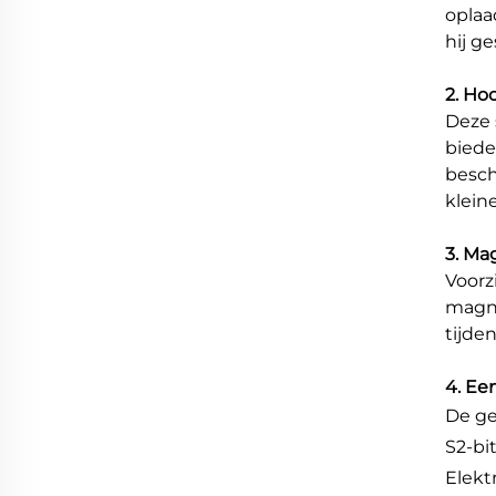
oplaa
hij g
2. Ho
Deze 
biede
besch
klein
3. Ma
Voorz
magne
tijde
4. Ee
De ge
S2-bit
Elekt