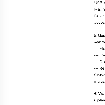
USB-o
Magne
Deze 
acces
5. Ge
Aanbe
--- M
---On
--- D
--- R
Ontwo
indus
6. Wa
Oplaa