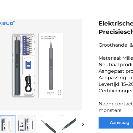
Elektrisch
Precisiesc
Groothandel 
Materiaal: Mil
Neutraal produ
Aangepast pr
Aanpassing: L
Levertijd: 15–
Certificeringe
Neem contact 
monsters
Aanvraag