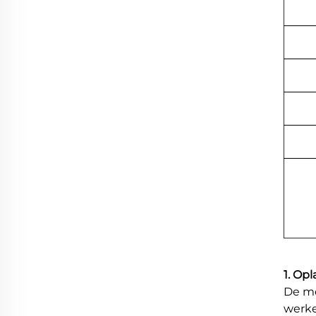
1. Op
De me
werke