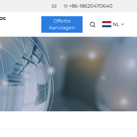
+86-18620470640
OG
Offerte
NL
Aanvragen