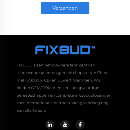
Verzenden
FIXBUD is een betrouwbare fabrikant van
schroevendraaiers en gereedschapssets in China
met ISO9001-, CE- en UL-certificeringen. Wij
bieden OEM/ODM-diensten, hoogwaardige
gereedschappen en complete inkoopoplossingen
voor internationale partners. Vraag vandaag nog
een offerte aan.