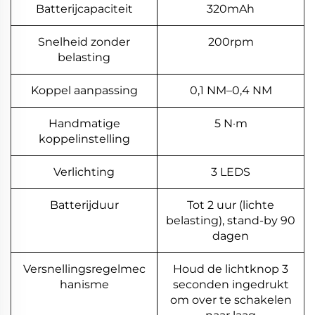
Batterijcapaciteit
320mAh
Snelheid zonder
200rpm
belasting
Koppel aanpassing
0,1 NM–0,4 NM
Handmatige
5 N·m
koppelinstelling
Verlichting
3 LEDS
Batterijduur
Tot 2 uur (lichte
belasting), stand-by 90
dagen
Versnellingsregelmec
Houd de lichtknop 3
hanisme
seconden ingedrukt
om over te schakelen